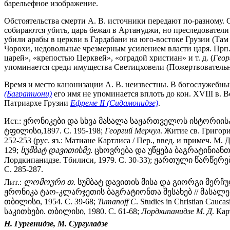
барельефное изображение.
Обстоятельства смерти А. В. источники передают по-разному. С
собираются убить, царь бежал в Артануджи, но преследователи н
убили арабы в церкви в Гардабани на юго-востоке Грузии (Там 
Чорохи, недовольные чрезмерным усилением власти царя. Прп.
царей», «крепостью Церквей», «оградой христиан» и т. д. (
Геор
упоминается среди имущества Светицховели (Пожертвовательные
Время и место канонизации А. В. неизвестны. В богослужебны
(Багратиони)
его имя не упоминается вплоть до кон. XVIII в. 
Патриархе Грузии
Ефреме II (Сидамонидзе)
.
Ист.: ჟრონიკები და სხვა მასალა საჟართველოს ისტორიი
ტფილისი,1897. С. 195-198;
Георгий
Мерчул
. Житие св. Григори
252-253 (рус. яз.: Матиане Картлиса / Пер., введ. и примеч. М.
129;
სუმბატ
დავითისმე
. ცხოვრება და უწყება ბაგრატინიანთა /
Лордкипанидзе. Тбилиси, 1979. С. 30-33); ჟართული წარწე
С. 285-287.
Лит.:
ლომოური
თ
. სუმბატ დავითის მისა და გიორგი მერჩუ
ჟრონიკა ტაო-კლარჯეთის ბაგრატიონთა შესახებ // მასალებ
თბილისი, 1954. С. 39-68;
Tumanoff
C
. Studies in Christian Cauca
საკითხები. თბილისი, 1980. С. 61-68;
Лордкипанидзе
М
.
Д
. Ка
Н. Гургенидзе, М. Сургуладзе