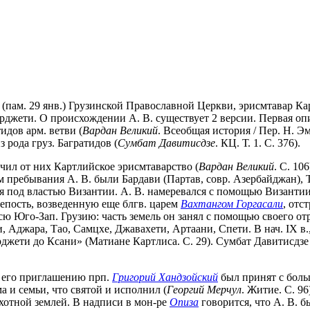
ь (пам. 29 янв.) Грузинской Православной Церкви, эрисмтавар Кар
рджети. О происхождении А. В. существует 2 версии. Первая опи
идов арм. ветви (
Вардан Великий
. Всеобщая история / Пер. Н. Эм
з рода груз. Багратидов (
Сумбат Давитисдзе
. КЦ. Т. 1. С. 376).
олучил от них Картлийское эрисмтаварство (
Вардан Великий
. С. 10
ом пребывания А. В. были Бардави (Партав, совр. Азербайджан),
ся под властью Византии. А. В. намеревался с помощью Византи
епость, возведенную еще блгв. царем
Вахтангом Горгасали
, отс
ю Юго-Зап. Грузию: часть земель он занял с помощью своего отря
Аджара, Тао, Самцхе, Джавахети, Артаани, Спети. В нач. IX в.
джети до Ксани» (Матиане Картлиса. С. 29). Сумбат Давитисдзе 
о его приглашению прп.
Григорий Хандзойский
был принят с больш
а и семьи, что святой и исполнил (
Георгий Мерчул
. Житие. С. 9
ахотной землей. В надписи в мон-ре
Опиза
говорится, что А. В. б