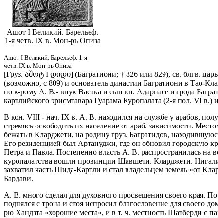
Ашот I Великий. Барельеф.
1-я четв. IX в. Мон-рь Опиза
Ашот I Великий. Барельеф. 1-я
четв. IX в. Мон-рь Опиза
[Груз. აშოტ I დიდი] (Багратиони; † 826 или 829), св. блгв. цар
(возможно, с 809) и основатель династии Багратиони в Тао-Кла
по к-рому А. В.- внук Васака и сын кн. Адарнасе из рода Баграт
картлийского эрисмтавара Гуарама Куропалата (2-я пол. VI в.) и
В кон. VIII - нач. IX в. А. В. находился на службе у арабов, п
стремясь освободить их население от араб. зависимости. Мест
бежать в Кларджети, на родину груз. Багратидов, находившую
Его резиденцией был Артануджи, где он обновил городскую кр
Петра и Павла. Постепенно власть А. В. распространилась на вс
куропалатства вошли провинции Шавшети, Кларджети, Нигали, 
захватил часть Шида-Картли и стал владельцем земель «от Клар
Бардави.
А. В. много сделал для духовного просвещения своего края. П
поднялся с трона и стоя испросил благословение для своего дом
рю Хандзта «хорошие места», и в т. ч. местность Шатберди с п