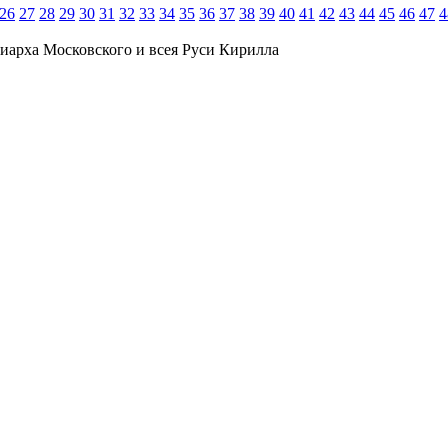
26
27
28
29
30
31
32
33
34
35
36
37
38
39
40
41
42
43
44
45
46
47
4
иарха Московского и всея Руси Кирилла