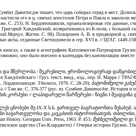
умбат Давитисдзе пишет, что царь собирал отряд в мест. Долиск
астигли его в ц. святых апостолов Петра и Павла и закололи мечо
же. С. 253). Н. Бердзенишвили, проанализировав эти данные, счи
 Григорий Хандзойский, возвратившись из К-поля, с большой с
гий Мерчул
. Житие. С. 98). Похоронен А. В. в придворной ц. св
 акты, отданные Светицховели в сер. XVI в. // ЦГАГ. 1449-158
х книгах, а также в агиографиях Католикосов-Патриархов Грузи
Возможно, оно было внесено в календарь без канонизации вместе 
სა და მწერლობა / შეკრებილი, ჟრონოლოგიურად დაწყობილი 
я Хандзтийскаго / Груз. текст, введ., изд., пер. Н. Марра // ТРАГ
 Д. Лордкипанидзе. Тбилиси, 1976. С. 28-29);
ბატონიშვილი
ვახუ
/ Там же. С. 376-377 (рус. яз.
Сумбат
Давитисдзе
. История и 
რების კორპუსი // ლაპიდარული წარწერები / წიგნი I შეადგინა
ლეს ცნობები მე-IX-X ს.ს. ჟართველ ბაგრატიონთა შესახებ. არ
ი საჟართველოსა და კავკასიის ისტორიისათვის. თბილისი, 19
sian History. Georgian Univ. Press, 1963. P. 453;
მუსხელიშვილი
დ
.
ртвелское царство (Тао-Кларджети) // Очерки истории Грузии. Тбил