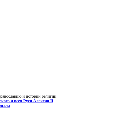
Православию и истории религии
кого и всея Руси Алексия II
рилла