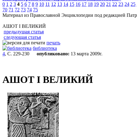
0
1
2
3
4
5
6
7
8
9
10
11
12
13
14
15
16
17
18
19
20
21
22
23
24
25
70
71
72
73
74
75
Материал из Православной Энциклопедии под редакцией Патр
АШОТ I ВЕЛИКИЙ
предыдущая статья
следующая статья
печать
библиотека
4
, С. 229-230
опубликовано:
13 марта 2009г.
АШОТ I ВЕЛИКИЙ