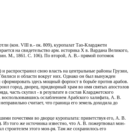
тли (кон. VIII в.- ок. 809), куропалат Тао-Кларджети
рается на свидетельство арм. историка X в. Вардана Великого,
ин. М., 1861. С. 106). По второй, А. В.- прямой потомок
6) и распространил свою власть на центральные районы Грузии,
 Тбилиси и области вокруг них. Однако он был вынужден
и сформировать здесь мощный форпост в борьбе против арабов.
троил город, дворец, придворный храм во имя святых апостолов
да, часть скупил - в результате в состав Кларджетского
, воспользовавшись ослаблением Арабского халифата, А. В.
неправильно считает, что граница его земель доходила до
ими почестями во дворце куропалата: приветствуя его, А. В.
6). Из того же источника известно, что А. В. пожертвовал мон-
ыл строителем этого мон-ря. Там же сохранилось его