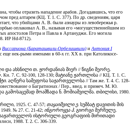
ана, чтобы отразить нападение арабов. Догадавшись, что его
м пред алтарем (КЦ. Т. 1. С. 377). По др. сведениям, царя
тает, что убийцами А. В. были азнауры из левобережья р.
корбью оплакивал А. В., называя его «могущественнейшим из
ятых апостолов Петра и Павла в Артануджи. Его могила
8. ИР Hd-8712).
и
Виссариона (Бараташвили-Орбелишвили)
и
Антония I
с еще нек-рыми именами в 60-х гг. ХХ в. при Католикосе-
და ახსნილი თ. ჟორდანიას მიერ // წიგნი მეორე.
Ф. Кн. 7. С. 92-100, 128-130; მატიანე ჟართლისა // КЦ. Т. 1. С.
შტი
. აღწერა სამეფოსა საჟართველოსა // Там же. Т. 4. С. 128-
повествование о Багратионах / Пер., введ. и примеч. М. Ю.
 და გამოსაცემად მოამზადა ნ. შოშიაშვილმა. თბილისი, 1980.
ილი, 1925. С. 47-57;
თაყაიშვილი
ე
. სუმბატ დავითის მის
49. № 27. С. 21-42;
ინგოროყვა
პ
. გიორგი მერჩულე.
 საჟართველოს ისტორიული გეოგრაფიის მირითადი
иси, 1988. Т. 2. С. 306-339.