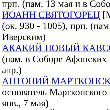
прп. (пам. 13 мая и в Со
ИОАНН СВЯТОГОРЕЦ
[М
(ок. 930 - 1005), прп. (па
Иверским)
АКАКИЙ НОВЫЙ КАВ
(пам. в Соборе Афонских 
апр.)
АНТОНИЙ МАРТКОПС
основатель Марткопского м
янв., 7 мая)