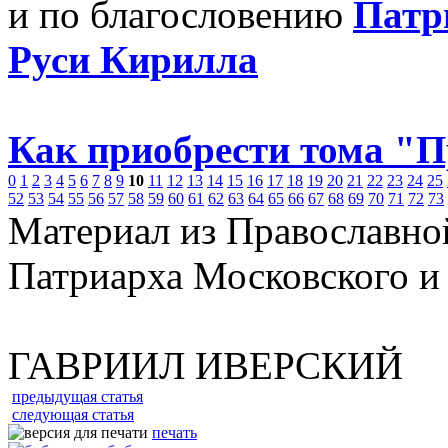
и по благословению
Патр
Руси Кирилла
Как приобрести тома "
0
1
2
3
4
5
6
7
8
9
10
11
12
13
14
15
16
17
18
19
20
21
22
23
24
25
52
53
54
55
56
57
58
59
60
61
62
63
64
65
66
67
68
69
70
71
72
73
Материал из Православно
Патриарха Московского и
ГАВРИИЛ ИВЕРСКИЙ
предыдущая статья
следующая статья
печать