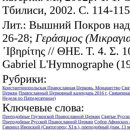
Тбилиси, 2002. С. 114-115
Лит.: Вышний Покров над 
26-28;
Γεράσιμος
(Μικραγια
᾿Ιβηρίτης // ΘΗΕ. Τ. 4. Σ. 
Gabriel L'Hymnographe (19
Рубрики:
Константинопольская Православная Церковь. Монашество
Свя
Церкви
Православный Церковный календарь 2016 г.
Священная
Неделя по Пятидесятнице)
Ключевые слова:
Преподобные Грузинской Православной Церкви
Святые Русск
Преподобные Русской Православной Церкви
Собор Афонских 
Гавриил Иверский (Святогорец; ХI в.), преподобный (пам. 13 м