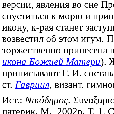
версии, явления во сне П
спуститься к морю и при
икону, к-рая станет засту
возвестил об этом игум. П
торжественно принесена в 
икона Божией Матери
). 
приписывают Г. И. состав
ст.
Гавриил
, визант. гимно
Ист.:
Νικόδημος
. Συναξαρι
патерик. М., 2002р. Т. 1. 