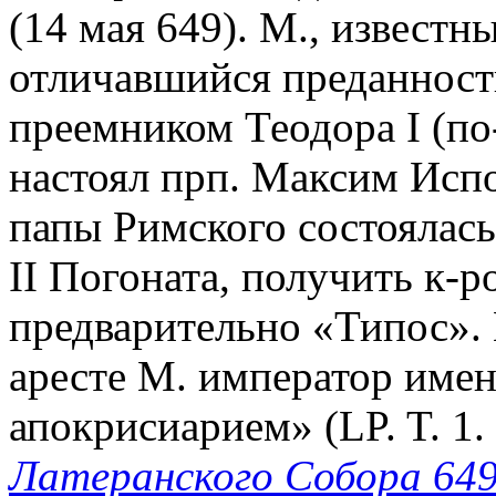
(14 мая 649). М., извест
отличавшийся преданност
преемником Теодора I (по
настоял прп. Максим Исп
папы Римского состоялась
II Погоната, получить к-р
предварительно «Типос».
аресте М. император име
апокрисиарием» (LP. T. 1.
Латеранского Собора 649