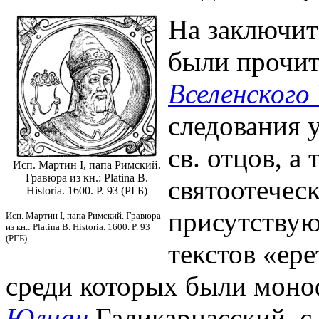
На заключите
были прочит
Вселенского
следования 
св. отцов, а
Исп. Мартин I, папа Римский.
Гравюра из кн.: Platina B.
святоотечес
Historia. 1600. P. 93 (РГБ)
присутствую
Исп. Мартин I, папа Римский. Гравюра
из кн.: Platina B. Historia. 1600. P. 93
(РГБ)
текстов «ер
среди которых были мон
Юлиан
Галикарнасский, с