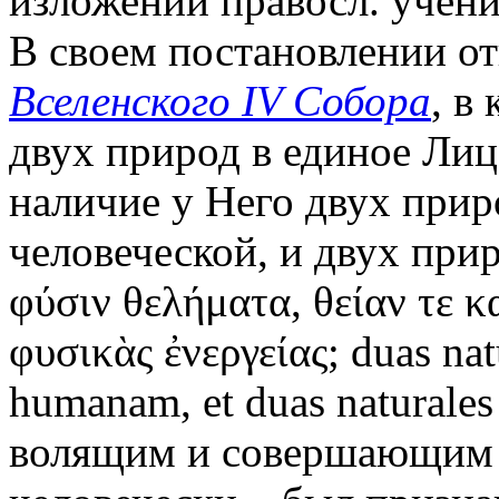
изложении правосл. учени
В своем постановлении от
Вселенского IV Собора
, в
двух природ в единое Лиц
наличие у Него двух прир
человеческой, и двух при
φύσιν θελήματα, θείαν τε κ
φυσικὰς ἐνεργείας; duas nat
humanam, et duas naturales
волящим и совершающим 