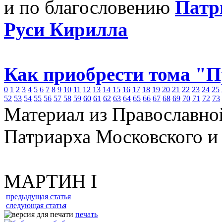
и по благословению
Патр
Руси Кирилла
Как приобрести тома "
0
1
2
3
4
5
6
7
8
9
10
11
12
13
14
15
16
17
18
19
20
21
22
23
24
25
52
53
54
55
56
57
58
59
60
61
62
63
64
65
66
67
68
69
70
71
72
73
Материал из Православно
Патриарха Московского и
МАРТИН I
предыдущая статья
следующая статья
печать