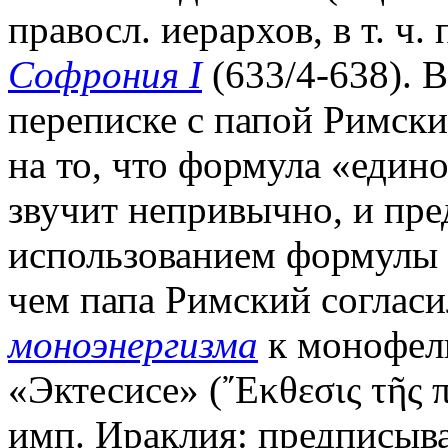
правосл. иерархов, в т. ч.
Софрония I
(633/4-638). В
переписке с папой Римск
на то, что формула «един
звучит непривычно, и пр
использованием формулы «
чем папа Римский согласи
моноэнергизма
к монофели
«Эктесисе» (῎Εκθεσις τῆς 
имп. Ираклия: предписыва