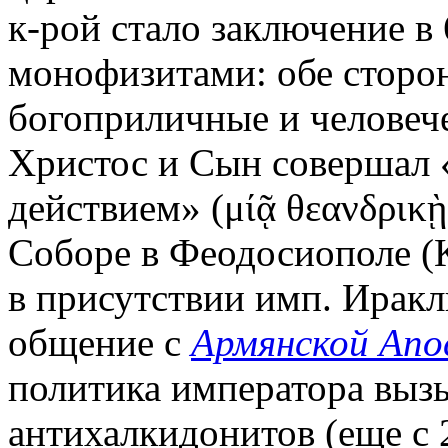
к-рой стало заключение в 6
монофизитами: обе сторон
богоприличные и человеч
Христос и Сын совершал
действием» (μίᾷ θεανδρικῂ 
Соборе в Феодосиополе (
в присутствии имп. Иракл
общение с
Армянской Апо
политика императора вызы
антихалкидонитов (еще с 20