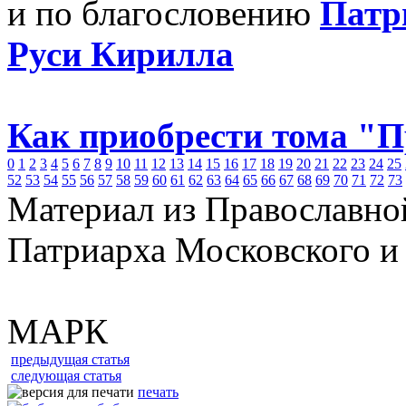
и по благословению
Патр
Руси Кирилла
Как приобрести тома "
0
1
2
3
4
5
6
7
8
9
10
11
12
13
14
15
16
17
18
19
20
21
22
23
24
25
52
53
54
55
56
57
58
59
60
61
62
63
64
65
66
67
68
69
70
71
72
73
Материал из Православно
Патриарха Московского и
МАРК
предыдущая статья
следующая статья
печать