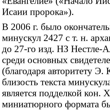
«Евангелие» («Начало Иис
Исаии пророка»).
В 2006 г. было окончатель
минускул 2427 с т. н. ар
до 27-го изд. НЗ Нестле-
среди основных свидетеле
(благодаря авторитету Э.
близость текста минускул
является подделкой кон. X
миниатюрного формата был