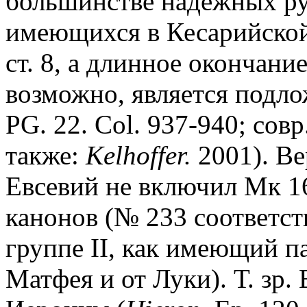
большинстве надежных ру
имеющихся в Кесарийской 
ст. 8, а длинное окончание
возможно, является подл
PG. 22. Col. 937-940; совр.
также:
Kelhoffer.
2001). Ве
Евсевий не включил Мк 1
канонов (№ 233 соответств
группе II, как имеющий п
Матфея и от Луки). Т. зр.