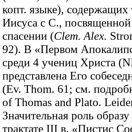
копт. языке), содержащих
Иисуса с С., посвященно
спасении (
Clem. Alex.
Strom
92). В «Первом Апокалип
среди 4 учениц Христа (NH
представлена Его собесед
(Ev. Thom. 61; см. подроб
of Thomas and Plato. Leide
Значительная роль образу
трактате III в. «Пистис С