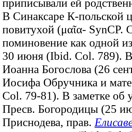
приписывали ей родственн
В Синаксаре К-польской ц.
повитухой (μαῖα- SynCP. Co
поминовение как одной и
30 июня (Ibid. Col. 789). 
Иоанна Богослова (26 сент
Иосифа Обручника и матер
Col. 79-81). В заметке об
Пресв. Богородицы (25 ию
Приснодева, прав.
Елисав