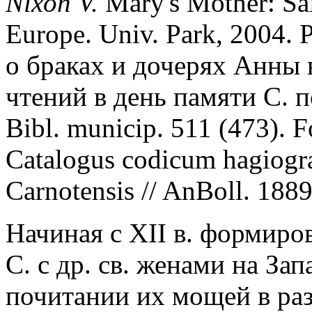
Nixon V.
Mary's Mother: Sai
Europe. Univ. Park, 2004. 
о браках и дочерях Анны
чтений в день памяти С. п
Bibl. municip. 511 (473). 
Catalogus codicum hagiogra
Carnotensis // AnBoll. 1889.
Начиная с XII в. формиро
С. с др. св. женами на Зап
почитании их мощей в раз