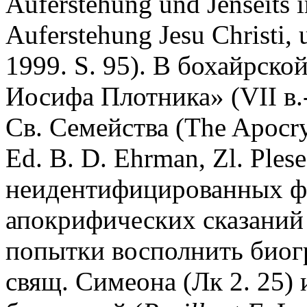
Auferstehung und Jenseits 
Auferstehung Jesu Christi,
1999. S. 95). В бохайрск
Иосифа Плотника» (VII в.
Св. Семейства (The Apocryp
Ed. B. D. Ehrman, Zl. Plese
неидентифицированных фр
апокрифических сказаний
попытки восполнить биог
свящ. Симеона (Лк 2. 25)