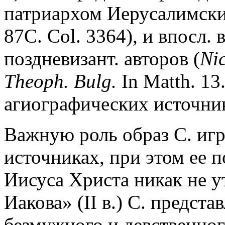
патриархом Иерусалимски
87C. Col. 3364), и впосл.
поздневизант. авторов (
Nic
Theoph. Bulg.
In Matth. 13.
агиографических источни
Важную роль образ С. иг
источниках, при этом ее 
Иисуса Христа никак не у
Иакова» (II в.) С. предст
безмужного и девственно