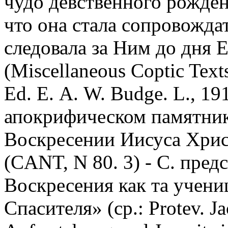
чудо девственного рожден
что она стала сопровожда
следовала за Ним до дня 
(Miscellaneous Coptic Texts
Ed. Е. А. W. Budge. L., 191
апокрифическом памятнике
Воскресении Иисуса Хрис
(CANT, N 80. 3) - С. пред
Воскресения как та учени
Спасителя» (ср.: Protev. J