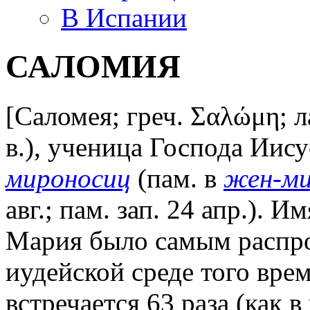
В Испании
САЛОМИЯ
[Саломея; греч. Σαλώμη; ла
в.), ученица Господа Иису
мироносиц
(пам. в
жен-ми
авг.; пам. зап. 24 апр.).
Мария было самым распро
иудейской среде того вре
встречается 63 раза (как в