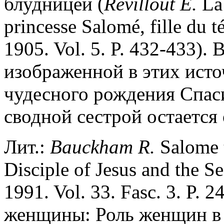
блудницей (
Revillout E.
La 
princesse Salomé, fille du tét
1905. Vol. 5. P. 432-433)
изображенной в этих исто
чудесного рождения Спаси
сводной сестрой остается
Лит.:
Bauckham R.
Salome t
Disciple of Jesus and the S
1991. Vol. 33. Fasc. 3. P. 
женщины: Роль женщин в 