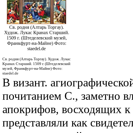
Св. родня (Алтарь Торгау).
Худож. Лукас Кранах Старший.
1509 г. (Штеделевский музей,
Франкфурт-на-Майне) Фото:
staedel.de
Св. родня (Алтарь Торгау). Худож. Лукас
Кранах Старший. 1509 г. (Штеделевский
музей, Франкфурт-на-Майне) Фото:
staedel.de
В визант. агиографической
почитанием С., заметно в
апокрифов, восходящих к
представляли как свидете