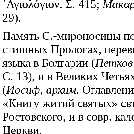
῾Αγιολόγιον. Σ. 415;
Μακαρ
29).
Память С.-мироносицы под
стишных Прологах, переве
языка в Болгарии (
Петков,
С. 13), и в Великих Четь
(
Иосиф, архим.
Оглавление
«Книгу житий святых» свт
Ростовского, и в совр. к
Церкви.