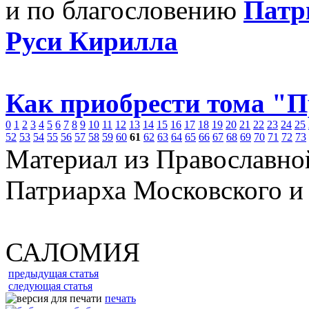
и по благословению
Патр
Руси Кирилла
Как приобрести тома "
0
1
2
3
4
5
6
7
8
9
10
11
12
13
14
15
16
17
18
19
20
21
22
23
24
25
52
53
54
55
56
57
58
59
60
61
62
63
64
65
66
67
68
69
70
71
72
73
Материал из Православно
Патриарха Московского и
САЛОМИЯ
предыдущая статья
следующая статья
печать