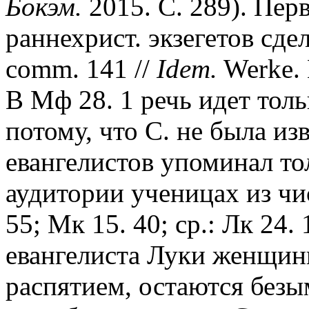
Бокэм.
2015. С. 289). Пер
раннехрист. экзегетов сде
comm. 141 //
Idem.
Werke. B
В Мф 28. 1 речь идет тол
потому, что С. не была и
евангелистов упоминал то
аудитории ученицах из ч
55; Мк 15. 40; ср.: Лк 24. 
евангелиста Луки женщин
распятием, остаются безым