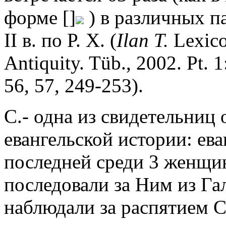
форме []
) в различных па
II в. по Р. Х. (
Ilan T.
Lexico
Antiquity. Tüb., 2002. Pt. 
56, 57, 249-253).
C.- одна из свидетельниц
евангельской истории: ев
последней среди 3 женщин
последовали за Ним из Га
наблюдали за распятием Сп