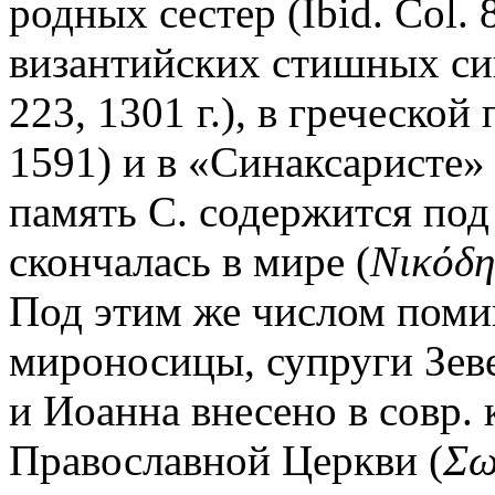
родных сестер (Ibid. Col.
византийских стишных сина
223, 1301 г.), в греческо
1591) и в «Синаксаристе»
память С. содержится под 
скончалась в мире (
Νικόδη
Под этим же числом поми
мироносицы, супруги Зеве
и Иоанна внесено в совр.
Православной Церкви (
Σω