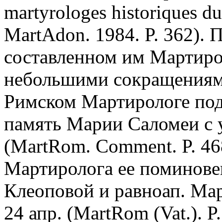
martyrologes historiques d
MartAdon. 1984. P. 362). 
составленном им Мартиро
небольшими сокращениями 
Римском Мартирологе под
память Марии Саломеи с 
(MartRom. Comment. P. 46
Мартиролога ее поминовен
Клеоповой и равноап. Ма
24 апр. (MartRom (Vat.). P.