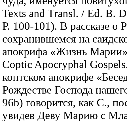
чуда, именуется повитухой
Texts and Transl. / Ed. B. D
P. 100-101). В рассказе о
сохранившемся на саидско
апокрифа «Жизнь Марии» 
Coptic Apocryphal Gospels.
коптском апокрифе «Бесе
Рождестве Господа нашег
96b) говорится, как С., п
увидев Деву Марию с Мла