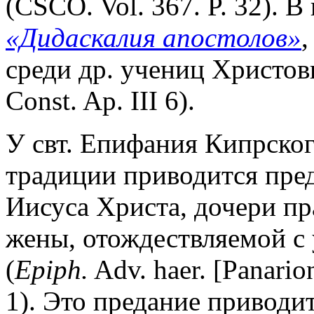
(CSCO. Vol. 367. P. 32). В
«Дидаскалия апостолов»
,
среди др. учениц Христовых
Const. Ap. III 6).
У свт. Епифания Кипрског
традиции приводится пред
Иисуса Христа, дочери пр
жены, отождествляемой с 
(
Epiph.
Adv. haer. [Panario
1). Это предание приводит