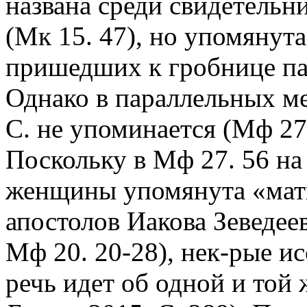
названа среди свидетельн
(Мк 15. 47), но упомянут
пришедших к гробнице па
Однако в параллельных мес
С. не упоминается (Мф 27. 
Поскольку в Мф 27. 56 на 
женщины упомянута «мать 
апостолов Иакова Зеведеев
Мф 20. 20-28), нек-рые ис
речь идет об одной и той 