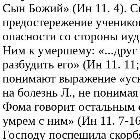
Сын Бoжий» (Ин 11. 4). С
предостережение ученик
опасности со стороны иуде
Ним к умершему: «...друг
разбудить его» (Ин 11. 11;
понимают выражение «усну
на болезнь Л., не понимая
Фома говорит остальным 
умрем с ним» (Ин 11. 7-1
Господу поспешила скорбя