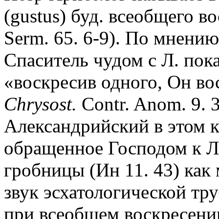
(gustus) буд. всеобщего в
Serm. 65. 6-9). По мнению
Спаситель чудом с Л. пока
«воскресив одного, Он во
Chrysost.
Contr. Anom. 9. 3
Александрийский в этом 
обращенное Господом к Л
гробницы (Ин 11. 43) как
звук эсхатологической т
при всеобщем воскресении 