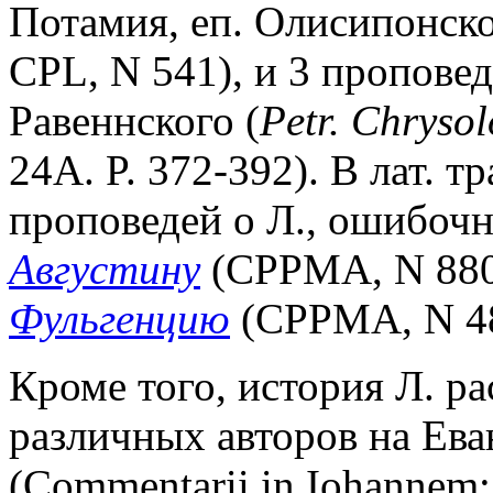
Потамия, еп. Олисипонско
CPL, N 541), и 3 проповед
Равеннского (
Petr. Chrysol
24A. P. 372-392). В лат. 
проповедей о Л., ошибоч
Августину
(CPPMA, N 880,
Фульгенцию
(CPPMA, N 48
Кроме того, история Л. р
различных авторов на Ева
(Commentarii in Iohannem