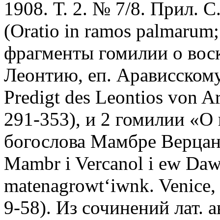
1908. Т. 2. № 7/8. Прил. 
(Oratio in ramos palmarum
фрагменты гомилии о вос
Леонтию, еп. Арависскому
Predigt des Leontios von Ara
291-353), и 2 гомилии «О
богослова Мамбре Верцано
Mambr
i Vercano
l
i ew Daw
matenagrowt‘iwnk. Venice, 
9-58). Из сочинений лат. 