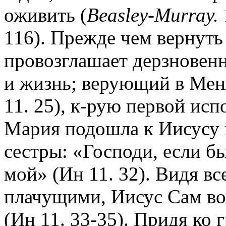
оживить (
Beasley-Murray.
116). Прежде чем вернуть
провозглашает дерзновенн
и жизнь; верующий в Меня
11. 25), к-рую первой исп
Мария подошла к Иисусу в
сестры: «Господи, если бы
мой» (Ин 11. 32). Видя в
плачущими, Иисус Сам во
(Ин 11. 33-35). Придя ко 