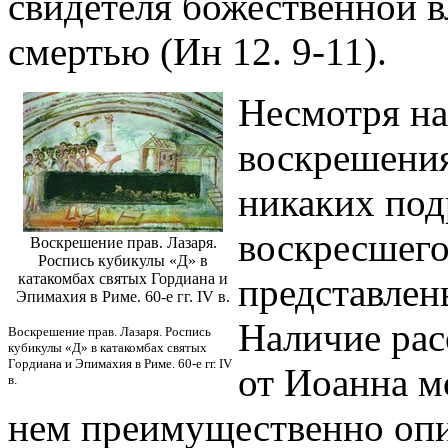
свидетеля божественной в
смертью (Ин 12. 9-11).
Несмотря на
воскрешения
никаких под
воскресшего
Воскрешение прав. Лазаря.
Роспись кубикулы «Д» в
катакомбах святых Гордиана и
представлен
Эпимахия в Риме. 60-е гг. IV в.
Наличие расс
Воскрешение прав. Лазаря. Роспись
кубикулы «Д» в катакомбах святых
Гордиана и Эпимахия в Риме. 60-е гг. IV
от Иоанна м
в.
нем преимущественно опи