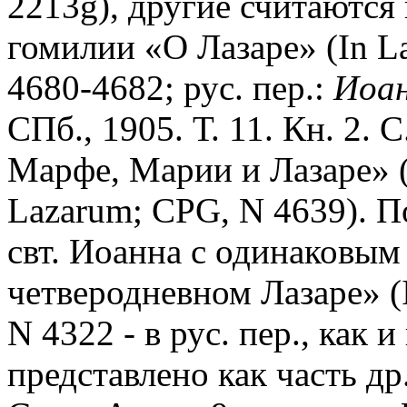
2213g), другие считаются
гомилии «О Лазаре» (In L
4680-4682; рус. пер.:
Иоан
СПб., 1905. Т. 11. Кн. 2. 
Марфе, Марии и Лазаре» (
Lazarum; CPG, N 4639).
П
свт. Иоанна с одинаковым
четверодневном Лазаре» (
N 4322 - в рус. пер., как 
представлено как часть др