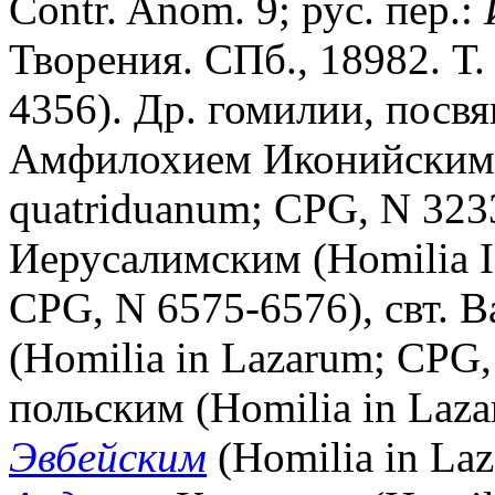
Contr. Anom. 9; рус. пер.:
Творения. СПб., 18982. Т. 
4356). Др. гомилии, посв
Амфилохием Иконийским (
quatriduanum; CPG, N 3233
Иерусалимским (Homilia I-I
CPG, N 6575-6576), свт. 
(Homilia in Lazarum; CPG,
польским (Homilia in Laz
Эвбейским
(Homilia in Laz