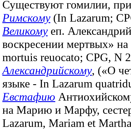
Существуют гомилии, пр
Римскому
(In Lazarum; CP
Великому
еп. Александрий
воскресении мертвых» на к
mortuis reuocato; CPG, N 
Александрийскому
, («О ч
языке - In Lazarum quatri
Евстафию
Антиохийском
на Марию и Марфу, сестер е
Lazarum, Mariam et Martha