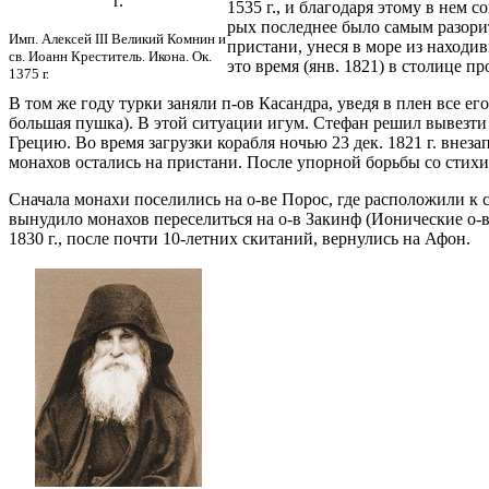
г.
1535 г., и благодаря этому в нем 
рых последнее было самым разори
Имп. Алексей III Великий Комнин и
пристани, унеся в море из находи
св. Иоанн Креститель. Икона. Ок.
это время (янв. 1821) в столице 
1375 г.
В том же году турки заняли п-ов Касандра, уведя в плен все е
большая пушка). В этой ситуации игум. Стефан решил вывезт
Грецию. Во время загрузки корабля ночью 23 дек. 1821 г. внез
монахов остались на пристани. После упорной борьбы со стих
Сначала монахи поселились на о-ве Порос, где расположили к 
вынудило монахов переселиться на о-в Закинф (Ионические о-ва)
1830 г., после почти 10-летних скитаний, вернулись на Афон.