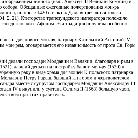
ым изображением земного (имп. Алексей III Великий Комнин) и
го собора. Обещанные ежегодные пожертвования мон-рь
нина, но после 1420 г. в актах Д. м. встречаются только
004. Σ. 21). Ктиторство трапезундского императора положило
е соседствовали с Афоном. Эта традиция получила особенно
го льгот для нового мон-ря, патриарх К-польский Антоний IV
ршим мон-рем, оговаривается его независимость от прота Св. Горы
рений делали господари Молдавии и Валахии, благодаря к-рым в
-1521), давший деньги на постройку башни мон-ря (1520) и
ребренную раку в виде храма для мощей К-польского патриарха
дарь Молдавии Петру Рареш, бывший ктитором и жертвователем
Руксандра вместе с супругом господарем Молдавии Александру III
огдан IV выкупили у султана Селима II (1568) большую часть
тельством при этих правителях.