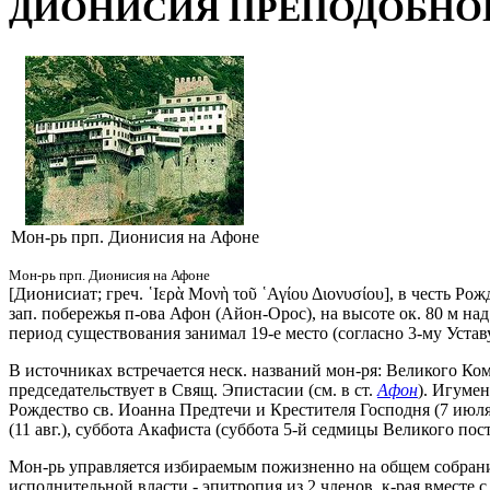
ДИОНИСИЯ ПРЕПОДОБНО
Мон-рь прп. Дионисия на Афоне
Мон-рь прп. Дионисия на Афоне
[Дионисиат; греч. ῾Ιερὰ Μονὴ τοῦ ῾Αγίου Διονυσίου], в честь 
зап. побережья п-ова Афон (Айон-Орос), на высоте ок. 80 м на
период существования занимал 19-е место (согласно 3-му Уставу
В источниках встречается неск. названий мон-ря: Великого Комн
председательствует в Свящ. Эпистасии (см. в ст.
Афон
). Игумен
Рождество св. Иоанна Предтечи и Крестителя Господня (7 июля)
(11 авг.), суббота Акафиста (суббота 5-й седмицы Великого п
Мон-рь управляется избираемым пожизненно на общем собрании
исполнительной власти - эпитропия из 2 членов, к-рая вместе