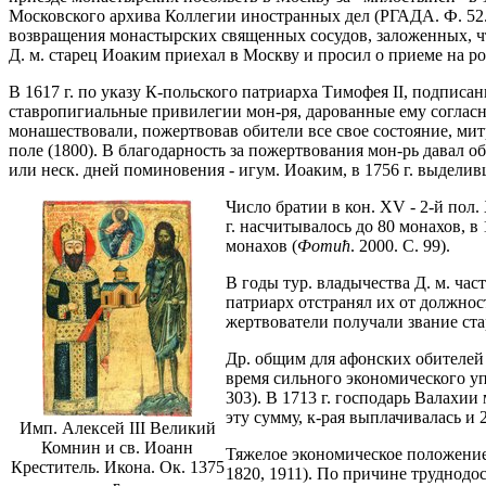
Московского архива Коллегии иностранных дел (РГАДА. Ф. 52. О
возвращения монастырских священных сосудов, заложенных, что
Д. м. старец Иоаким приехал в Москву и просил о приеме на р
В 1617 г. по указу К-польского патриарха Тимофея II, подп
ставропигиальные привилегии мон-ря, дарованные ему согласно
монашествовали, пожертвовав обители все свое состояние, ми
поле (1800). В благодарность за пожертвования мон-рь давал
или неск. дней поминовения - игум. Иоаким, в 1756 г. выделив
Число братии в кон. XV - 2-й пол
г. насчитывалось до 80 монахов, в 15
монахов (
Фоmић
. 2000. С. 99).
В годы тур. владычества Д. м. ча
патриарх отстранял их от должно
жертвователи получали звание ста
Др. общим для афонских обителей
время сильного экономического уп
303). В 1713 г. господарь Валахи
эту сумму, к-рая выплачивалась и
Имп. Алексей III Великий
Комнин и св. Иоанн
Тяжелое экономическое положение 
Креститель. Икона. Ок. 1375
1820, 1911). По причине труднодо