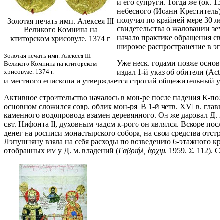
и его супруги. Тогда же (ок.
небесного (Иоанн Креститель
получал по крайней мере 30 л
Золотая печать имп. Алексея III
свидетельства о жаловании з
Великого Комнина на
начало практике обращения св
ктиторском хрисовуле. 1374 г.
широкое распространение в эп
Золотая печать имп. Алексея III
Уже неск. годами позже основ
Великого Комнина на ктиторском
хрисовуле. 1374 г.
издал 1-й указ об обители (Ac
и местного епископа и утверждается строгий общежительный у
Активное строительство началось в мон-ре после падения К-по
основном сложился совр. облик мон-ря. В 1-й четв. XVI в. гл
каменного водопровода взамен деревянного. Он же даровал Д. 
свт. Нифонта II, духовным чадом к-рого он являлся. Вскоре по
денег на росписи монастырского собора, на свои средства отстро
Лэпушняну взяла на себя расходы по возведению 6-этажного кр
отобранных им у Д. м. владений (
Γαβριήλ,
ἀ
ρχιμ
. 1959. Σ. 112)