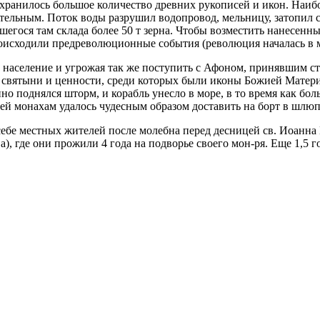
сохранилось большое количество древних рукописей и икон. Наиб
тельным. Поток воды разрушил водопровод, мельницу, затопил 
вшегося там склада более 50 т зерна. Чтобы возместить нанесенн
происходили предреволюционные события (революция началась в ма
го население и угрожая так же поступить с Афоном, принявшим ст
и святыни и ценности, среди которых были иконы Божией Матер
апно поднялся шторм, и корабль унесло в море, в то время как б
ией монахам удалось чудесным образом доставить на борт в шлю
себе местных жителей после молебна перед десницей св. Иоанна
, где они прожили 4 года на подворье своего мон-ря. Еще 1,5 го