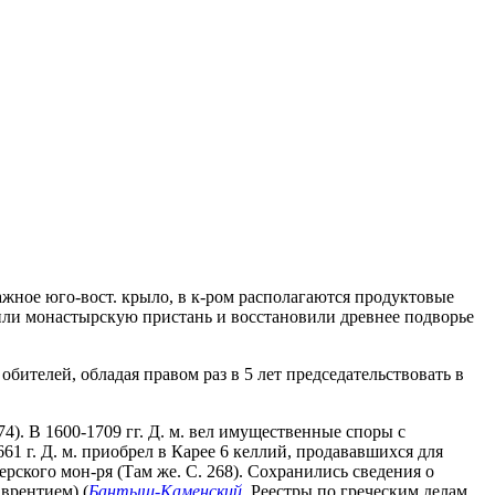
тажное юго-вост. крыло, в к-ром располагаются продуктовые
роили монастырскую пристань и восстановили древнее подворье
обителей, обладая правом раз в 5 лет председательствовать в
 74). В 1600-1709 гг. Д. м. вел имущественные споры с
61 г. Д. м. приобрел в Карее 6 келлий, продававшихся для
рского мон-ря (Там же. С. 268). Сохранились сведения о
аврентием) (
Бантыш-Каменский
. Реестры по греческим делам