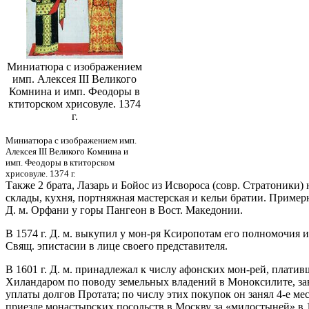
Миниатюра с изображением
имп. Алексея III Великого
Комнина и имп. Феодоры в
ктиторском хрисовуле. 1374
г.
Миниатюра с изображением имп.
Алексея III Великого Комнина и
имп. Феодоры в ктиторском
хрисовуле. 1374 г.
Также 2 брата, Лазарь и Бойос из Исвороса (совр. Стратоники)
склады, кухня, портняжная мастерская и кельи братии. Пример
Д. м. Орфани у горы Пангеон в Вост. Македонии.
В 1574 г. Д. м. выкупил у мон-ря Ксиропотам его полномочия и 
Свящ. эпистасии в лице своего представителя.
В 1601 г. Д. м. принадлежал к числу афонских мон-рей, плати
Хиландаром по поводу земельных владений в Моноксилите, заверш
уплаты долгов Протата; по числу этих покупок он занял 4-е ме
приезде монастырских посольств в Москву за «милостыней» в 162