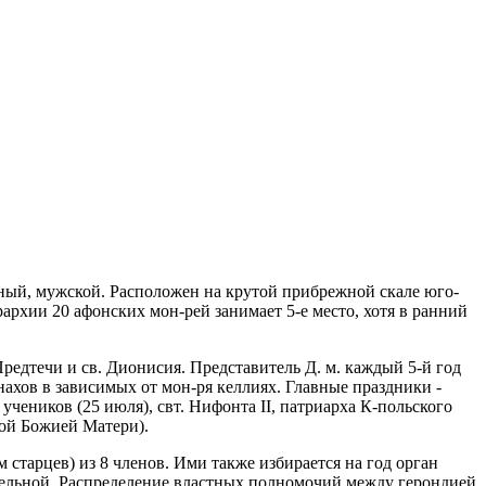
льный, мужской. Расположен на крутой прибрежной скале юго-
рархии 20 афонских мон-рей занимает 5-е место, хотя в ранний
 Предтечи и св. Дионисия. Представитель Д. м. каждый 5-й год
 монахов в зависимых от мон-ря келлиях. Главные праздники -
учеников (25 июля), свт. Нифонта II, патриарха К-польского
ной Божией Матери).
тарцев) из 8 членов. Ими также избирается на год орган
ательной. Распределение властных полномочий между герондией