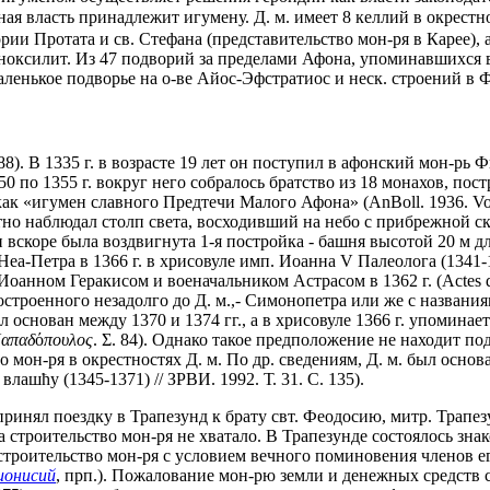
ная власть принадлежит игумену. Д. м. имеет 8 келлий в окрест
и Протата и св. Стефана (представительство мон-ря в Карее), а
ноксилит. Из 47 подворий за пределами Афона, упоминавшихся в 
аленькое подворье на о-ве Айос-Эфстратиос и неск. строений в 
). В 1335 г. в возрасте 19 лет он поступил в афонский мон-рь Ф
50 по 1355 г. вокруг него собралось братство из 18 монахов, п
 «игумен славного Предтечи Малого Афона» (AnBoll. 1936. Vol. 
ратно наблюдал столп света, восходивший на небо с прибрежной с
вскоре была воздвигнута 1-я постройка - башня высотой 20 м дл
еа-Петра в 1366 г. в хрисовуле имп. Иоанна V Палеолога (1341-1
ном Геракисом и военачальником Астрасом в 1362 г. (Actes de D
остроенного незадолго до Д. м.,- Симонопетра или же с названиям
л основан между 1370 и 1374 гг., а в хрисовуле 1366 г. упомина
απαδ
ό
πουλος
. Σ. 84). Однако такое предположение не находит п
мон-ря в окрестностях Д. м. По др. сведениям, Д. м. был основа
влашћу (1345-1371) // ЗРВИ. 1992. Т. 31. С. 135).
принял поездку в Трапезунд к брату свт. Феодосию, митр. Трап
 строительство мон-ря не хватало. В Трапезунде состоялось зн
троительство мон-ря с условием вечного поминовения членов ег
ионисий
, прп.). Пожалование мон-рю земли и денежных средств