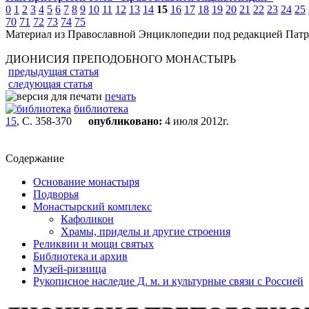
0
1
2
3
4
5
6
7
8
9
10
11
12
13
14
15
16
17
18
19
20
21
22
23
24
25
70
71
72
73
74
75
Материал из Православной Энциклопедии под редакцией Патр
ДИОНИСИЯ ПРЕПОДОБНОГО МОНАСТЫРЬ
предыдущая статья
следующая статья
печать
библиотека
15
, С. 358-370
опубликовано:
4 июля 2012г.
Содержание
Основание монастыря
Подворья
Монастырский комплекс
Кафоликон
Храмы, приделы и другие строения
Реликвии и мощи святых
Библиотека и архив
Музей-ризница
Рукописное наследие Д. м. и культурные связи с Россией