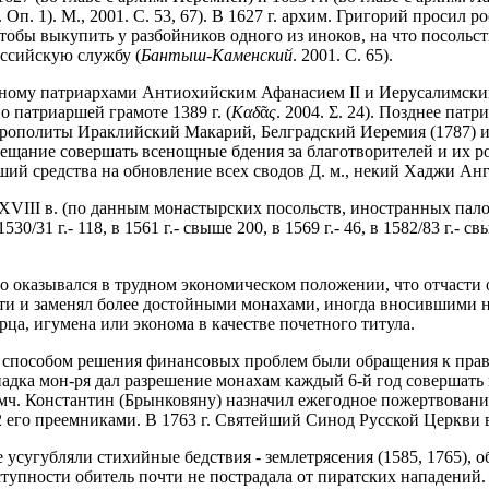
п. 1). М., 2001. С. 53, 67). В 1627 г. архим. Григорий просил
бы выкупить у разбойников одного из иноков, на что посольств
оссийскую службу (
Бантыш-Каменский
. 2001. С. 65).
исанному патриархами Антиохийским Афанасием II и Иерусалимс
 патриаршей грамоте 1389 г. (
Καδ
ᾶ
ς
. 2004. Σ. 24). Позднее патр
трополиты Ираклийский Макарий, Белградский Иеремия (1787) и
 обещание совершать всенощные бдения за благотворителей и их
ший средства на обновление всех сводов Д. м., некий Хаджи Анге
. XVIII в. (по данным монастырских посольств, иностранных пал
30/31 г.- 118, в 1561 г.- свыше 200, в 1569 г.- 46, в 1582/83 г.- свы
сто оказывался в трудном экономическом положении, что отчасти
сти и заменял более достойными монахами, иногда вносившими н
рца, игумена или эконома в качестве почетного титула.
 способом решения финансовых проблем были обращения к право
адка мон-ря дал разрешение монахам каждый 6-й год совершать 
и мч. Константин (Брынковяну) назначил ежегодное пожертвовани
 2 его преемниками. В 1763 г. Святейший Синод Русской Церкви
усугубляли стихийные бедствия - землетрясения (1585, 1765), о
ступности обитель почти не пострадала от пиратских нападений.