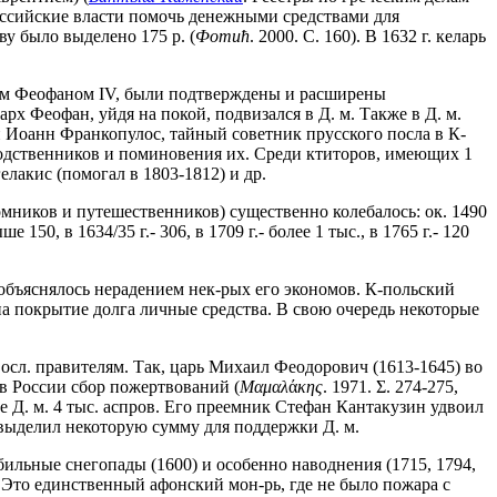
 российские власти помочь денежными средствами для
у было выделено 175 р. (
Фоmић
. 2000. С. 160). В 1632 г. келарь
ким Феофаном IV, были подтверждены и расширены
иарх Феофан, уйдя на покой, подвизался в Д. м. Также в Д. м.
 Иоанн Франкопулос, тайный советник прусского посла в К-
 родственников и поминовения их. Среди ктиторов, имеющих 1
лакис (помогал в 1803-1812) и др.
омников и путешественников) существенно колебалось: ок. 1490
ше 150, в 1634/35 г.- 306, в 1709 г.- более 1 тыс., в 1765 г.- 120
 объяснялось нерадением нек-рых его экономов. К-польский
а покрытие долга личные средства. В свою очередь некоторые
сл. правителям. Так, царь Михаил Феодорович (1613-1645) во
в России сбор пожертвований (
Μαμαλ
ά
κης
. 1971. Σ. 274-275,
е Д. м. 4 тыс. аспров. Его преемник Стефан Кантакузин удвоил
 выделил некоторую сумму для поддержки Д. м.
бильные снегопады (1600) и особенно наводнения (1715, 1794,
 Это единственный афонский мон-рь, где не было пожара с