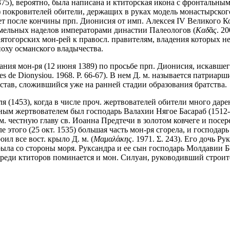
 1375), вероятно, была написана и ктиторская икона с фронтальн
) покровителей обители, держащих в руках модель монастырско
ет после кончины прп. Дионисия от имп. Алексея IV Великого Ком
емельных наделов императорами династии Палеологов (
Καδ
ᾶ
ς
. 2
ятогорских мон-рей к правосл. правителям, владения которых н
оху османского владычества.
ания мон-ря (12 июня 1389) по просьбе прп. Дионисия, искавше
tes de Dionysiou. 1968. P. 66-67). В нем Д. м. называется патриа
став, сложившийся уже на ранней стадии образования братства.
ля (1453), когда в числе проч. жертвователей обители много да
авным жертвователем был господарь Валахии Нягое Басараб (1512
м. честную главу св. Иоанна Предтечи в золотом ковчеге и посе
сле этого (25 окт. 1535) большая часть мон-ря сгорела, и госпо
ил все вост. крыло Д. м. (
Μαμαλ
ά
κης
. 1971. Σ. 243). Его дочь 
ыла со стороны моря. Руксандра и ее сын господарь Молдавии Б
. Среди ктиторов поминается и мон. Силуан, руководивший строи