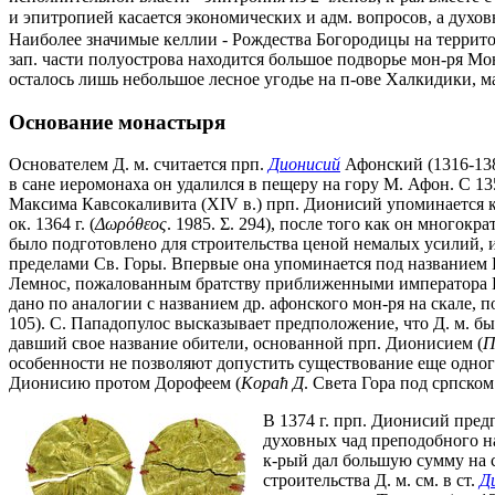
и эпитропией касается экономических и адм. вопросов, а духов
Наиболее значимые келлии - Рождества Богородицы на территори
зап. части полуострова находится большое подворье мон-ря Мо
осталось лишь небольшое лесное угодье на п-ове Халкидики, м
Основание монастыря
Основателем Д. м. считается прп.
Дионисий
Афонский (1316-1388
в сане иеромонаха он удалился в пещеру на гору М. Афон. С 13
Максима Кавсокаливита (XIV в.) прп. Дионисий упоминается как
ок. 1364 г. (
Δωρόθεος
. 1985. Σ. 294), после того как он многок
было подготовлено для строительства ценой немалых усилий, и 
пределами Св. Горы. Впервые она упоминается под названием Н
Лемнос, пожалованным братству приближенными императора Иоан
дано по аналогии с названием др. афонского мон-ря на скале, п
105). С. Пападопулос высказывает предположение, что Д. м. бы
давший свое название обители, основанной прп. Дионисием (
Π
особенности не позволяют допустить существование еще одного 
Дионисию протом Дорофеем (
Kopaћ Д
. Света Гора под српском 
В 1374 г. прп. Дионисий пред
духовных чад преподобного на
к-рый дал большую сумму на с
строительства Д. м. см. в ст.
Д