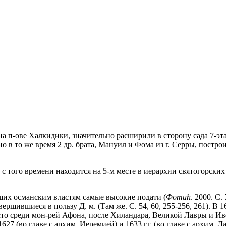
 на п-ове Халкидики, значительно расширили в сторону сада 7-э
но в то же время 2 др. брата, Мануил и Фома из г. Серры, пост
с того времени находится на 5-м месте в иерархии святогорских 
вших османским властям самые высокие подати (
Фоmић
. 2000. С.
ившиеся в пользу Д. м. (Там же. С. 54, 60, 255-256, 261). В 16
сто среди мон-рей Афона, после Хиландара, Великой Лавры и Иве
7 (во главе с архим. Иеремией) и 1633 гг. (во главе с архим. Л