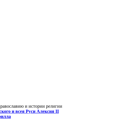
Православию и истории религии
кого и всея Руси Алексия II
рилла