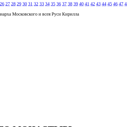
26
27
28
29
30
31
32
33
34
35
36
37
38
39
40
41
42
43
44
45
46
47
4
иарха Московского и всея Руси Кирилла