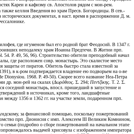
ностях Кареи и кафизму св. Апостолов рядом с мон-рем.
 также келлия Введения во храм Пресв. Богородицы. В сев.-
исторических документах, в наст. время в распоряжении Д. м.
Фессалонике.
илофея, где игуменом был его родной брат Феодосий. В 1347 г.
остроивших неподалеку храм Иоанна Предтечи. В Житии прп.
54. P. 49, 56, 96). Строительство обители преподобный начал
калы, где расположен совр. монастырь. Это скалистое место
я защиты от пиратов. Обитель быстро стала известной за
391), в к-ром подтверждается владение ею подворьем на о-ве
ionysiou. 1968. P. 49-50). Скорее всего название Неа-Петра
и др. мон-рей на скалах (
Δωρόθεος
. Σ. 294;
Πεντζ
ί
κης
. Τ. 2. Σ.
ется соседний монастырь, впосл. пришедший в запустение и
одтверждений в источниках, кроме того, ландшафтные
н между 1356 и 1362 гг. на участке земли, подаренном прп.
езундскому, за финансовой помощью, поскольку пожертвований
акомство прп. Дионисия с имп. Алексеем III Великим Комнином,
о семьи (подробно о сборе пожертвований на начальном этапе
 сопровождалось выдачей хрисовула с изображением императора