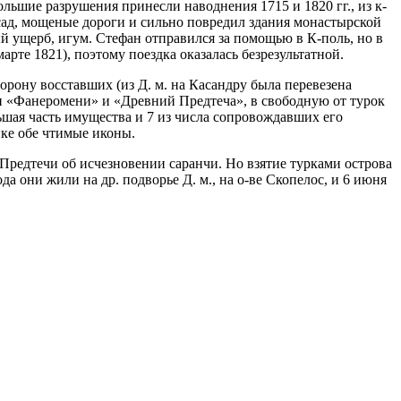
ольшие разрушения принесли наводнения 1715 и 1820 гг., из к-
сад, мощеные дороги и сильно повредил здания монастырской
ый ущерб, игум. Стефан отправился за помощью в К-поль, но в
рте 1821), поэтому поездка оказалась безрезультатной.
орону восставших (из Д. м. на Касандру была перевезена
и «Фанеромени» и «Древний Предтеча», в свободную от турок
ольшая часть имущества и 7 из числа сопровождавших его
пке обе чтимые иконы.
 Предтечи об исчезновении саранчи. Но взятие турками острова
да они жили на др. подворье Д. м., на о-ве Скопелос, и 6 июня