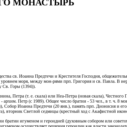
ГО МОНАСТЫРЬ
Рождества св. Иоанна Предтечи и Крестителя Господня, общежите
д уровнем моря, между мон-рями прп. Григория и св. Павла. В ие
 Св. Горы (1394)).
ина, Петра (т. е. скала) или Неа-Петра (новая скала), Честного
 - архим. Петр (с 1989). Общее число братии - 53 чел., в т. ч. 8
, Собор Иоанна Предтечи (20 янв.), память прп. Дионисия и его 
оста), вторник Светлой седмицы (крестный ход с Акафистной ико
 братии игуменом и герондией (духовным собором или советом с
 с игуменом осуществляет решения герондии как власти законод