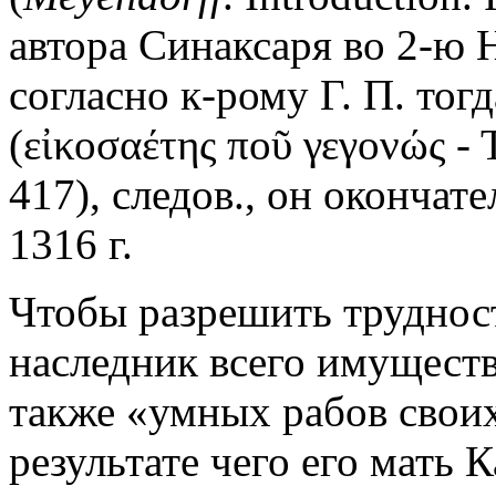
автора Синаксаря во 2-ю 
согласно к-рому Г. П. тог
(εἰκοσαέτης ποῦ γεγονώς - 
417), следов., он окончат
1316 г.
Чтобы разрешить трудност
наследник всего имуществ
также «умных рабов своих
результате чего его мать 