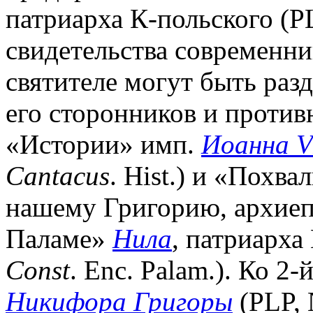
патриарха К-польского (P
свидетельства современн
святителе могут быть раз
его сторонников и противн
«Истории» имп.
Иоанна V
Cantacus
. Hist.) и «Похва
нашему Григорию, архие
Паламе»
Нила
, патриарха
Const
. Enc. Palam.). Ко 2-
Никифора Григоры
(PLP, 