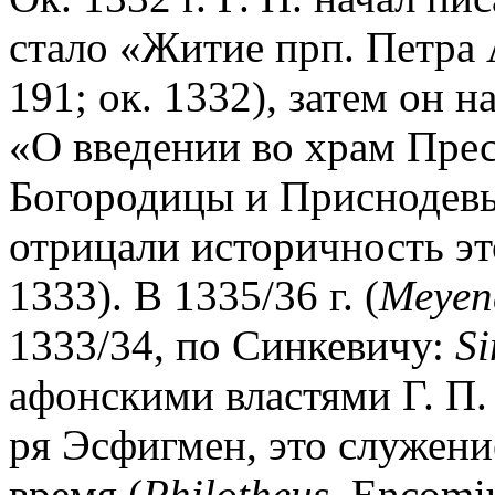
стало «Житие прп. Петра А
191; ок. 1332), затем он
«О введении во храм Пре
Богородицы и Приснодевы
отрицали историчность эт
1333). В 1335/36 г. (
Meyen
1333/34, по Синкевичу:
Si
афонскими властями Г. П.
ря Эсфигмен, это служени
время (
Philotheus
. Encomi