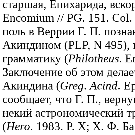
старшая, Епихарида, вскор
Encomium // PG. 151. Col.
поль в Веррии Г. П. позн
Акиндином (PLP, N 495),
грамматику (
Philotheus
. E
Заключение об этом делае
Акиндина (
Greg
.
Acind
. E
сообщает, что Г. П., верн
некий астрономический т
(
Hero
. 1983. P. X; Х. Ф. Б