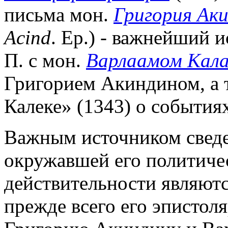
письма мон.
Григория Ак
Acind
. Ep.) - важнейший 
П. с мон.
Варлаамом Кал
Григорием Акиндином, а т
Калеке» (1343) о событиях
Важным источником сведен
окружавшей его политиче
действительности являютс
прежде всего его эпистоля