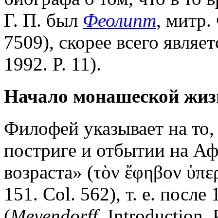
Г. П. был
Феолипт
, митр
7509), скорее всего являе
1992. P. 11).
Начало монашеской жиз
Филофей указывает на то,
постриге и отбытии на А
возраста» (τὸν ἔφηβον ὑπε
151. Col. 562), т. е. посл
(
Meyendorff
. Introduction