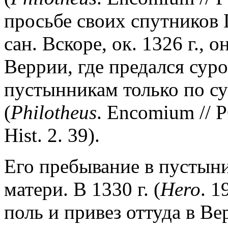
просьбе своих спутников 
сан. Вскоре, ок. 1326 г., 
Веррии, где предался суро
пустынникам только по с
(
Philotheus
. Encomium // P
Hist. 2. 39).
Его пребывание в пустын
матери. В 1330 г. (
Hero
. 1
поль и привез оттуда в В