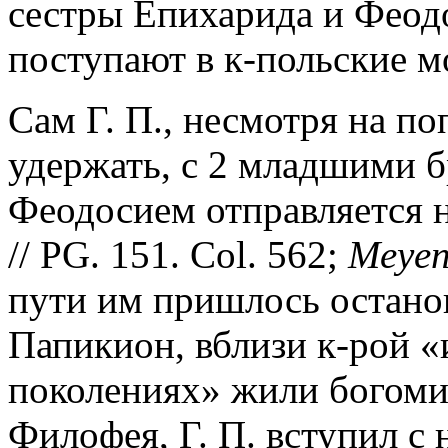
сестры Епихарида и Феодо
поступают в к-польские м
Сам Г. П., несмотря на по
удержать, с 2 младшими 
Феодосием отправляется 
// PG. 151. Col. 562;
Meyen
пути им пришлось останов
Папикион, вблизи к-рой «
поколениях» жили богоми
Филофея, Г. П. вступил с 