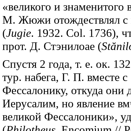
«великого и знаменитого 
М. Жюжи отождествлял с 
(
Jugie
. 1932. Col. 1736),
прот. Д. Стэнилоае (
Stănil
Спустя 2 года, т. е. ок. 13
тур. набега, Г. П. вместе
Фессалонику, откуда они 
Иерусалим, но явление вм
великой Фессалоники», уд
(
Philotheus
. Encomium // P