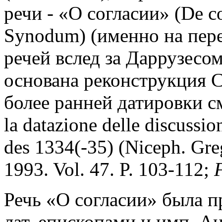
речи - «О согласии» (De c
Synodum) (именно на пере
речей вслед за Даррузесом
основана реконструкция С
более ранней датировки с
la datazione delle discussio
des 1334(-35) (Niceph. Greg.
1993. Vol. 47. P. 103-112;
Речь «О согласии» была п
лат. епископами и имп. А