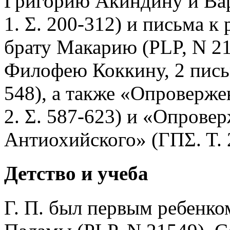
Григорию Акиндину и Вар
1. Σ. 200-312) и письма к р
брату Макарию (PLP, N 21
Филофею Коккину, 2 письма
548), а также «Опроверже
2. Σ. 587-623) и «Опрове
Антиохийского» (ΓΠΣ. Τ. 2
Детство и учеба
Г. П. был первым ребенко