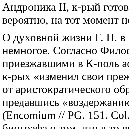
Андроника II, к-рый готов
вероятно, на тот момент н
О духовной жизни Г. П. в
немногое. Согласно Фило
приезжавшими в К-поль а
к-рых «изменил свои пре
от аристократического об
предавшись «воздержанию
(Encomium // PG. 151. Col
биографа о том, что в то 