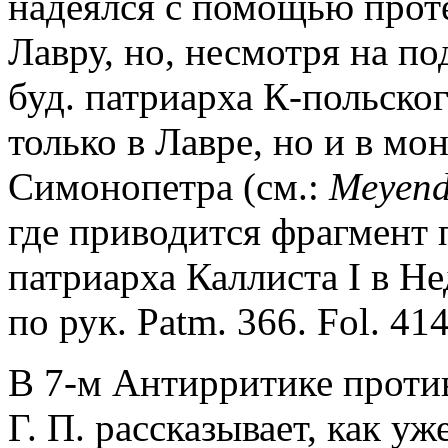
надеялся с помощью прот
Лавру, но, несмотря на по
буд. патриарха К-польског
только в Лавре, но и в м
Симонопетра (см.:
Meyend
где приводится фрагмент 
патриарха Каллиста I в Н
по рук. Patm. 366. Fol. 414
В 7-м Антирритике против
Г. П. рассказывает, как уж