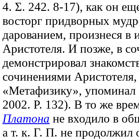
4. Σ. 242. 8-17), как он е
восторг придворных муд
дарованием, произнеся в и
Аристотеля. И позже, в соч
демонстрировал знакомст
сочинениями Аристотеля, 
«Метафизику», упоминал 
2002. P. 132). В то же вр
Платона
не входило в об
а т. к. Г. П. не продолжил