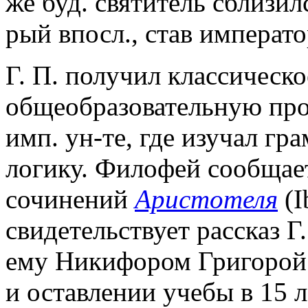
же буд. святитель сблизил
рый впосл., став императо
Г. П. получил классическо
общеобразовательную прог
имп. ун-те, где изучал гр
логику. Филофей сообщает
сочинений
Аристотеля
(I
свидетельствует рассказ Г.
ему Никифором Григорой 
и оставлении учебы в 15 л