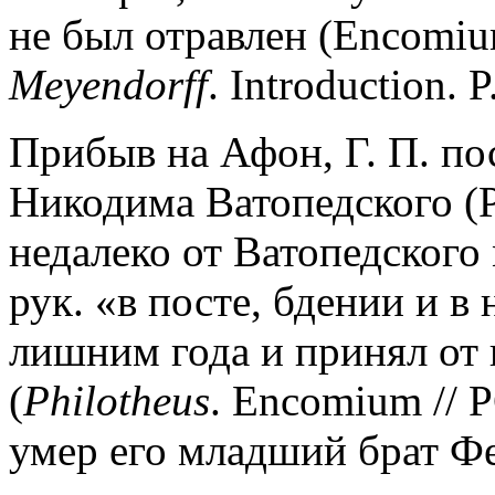
не был отравлен (Encomium
Meyendorff
. Introduction. P
Прибыв на Афон, Г. П. по
Никодима Ватопедского (P
недалеко от Ватопедского 
рук. «в посте, бдении и в
лишним года и принял от
(
Philotheus
. Encomium // P
умер его младший брат Ф