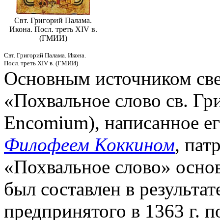
Свт. Григорий Палама.
Икона. Посл. треть XIV в.
(ГМИИ)
Свт. Григорий Палама. Икона.
Посл. треть XIV в. (ГМИИ)
Основным источником свед
«Похвальное слово св. Гр
Encomium), написанное ег
Филофеем Коккином
, пат
«Похвальное слово» основ
был составлен в результат
предпринятого в 1363 г. 