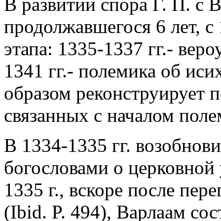
В развитии спора Г. П. с
продолжавшегося 6 лет, с 
этапа: 1335-1337 гг.- вер
1341 гг.- полемика об ис
образом реконструирует п
связанных с началом поле
В 1334-1335 гг. возобнови
богословами о церковной у
1335 г., вскоре после пер
(Ibid. P. 494), Варлаам сос