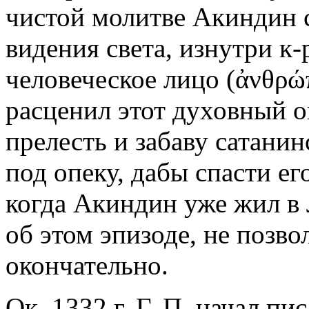
чистой молитве Акиндин 
видения света, изнутри к-
человеческое лицо (ἀνθρώπ
расценил этот духовный 
прелесть и забаву сатани
под опеку, дабы спасти ег
когда Акиндин уже жил в 
об этом эпизоде, не позв
окончательно.
Ок. 1332 г. Г. П. начал п