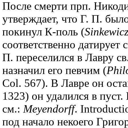
После смерти прп. Никоди
утверждает, что Г. П. был
покинул К-поль (
Sinkewic
соответственно датирует 
П. переселился в Лавру св
назначил его певчим (
Phil
Col. 567). В Лавре он остав
1323) он удалился в пуст.
см.:
Meyendorff
. Introduct
под начало некоего Григо