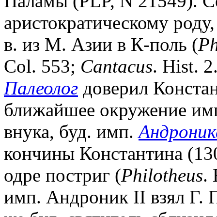
Паламы (PLP, N 21549). 
аристократическому роду,
в. из М. Азии в К-поль (
Ph
Col. 553;
Cantacus
. Hist. 
Палеолог
доверил Констан
ближайшее окружение имп
внука, буд. имп.
Андроника
кончины Константина (13
одре постриг (
Philotheus
.
имп. Андроник II взял Г. 