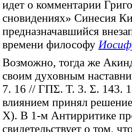
идет о комментарии Григо
сновидениях» Синесия Ки
предназначавшийся внеза
времени философу
Иосиф
Возможно, тогда же Акинд
своим духовным наставник
7. 16 // ΓΠΣ. Τ. 3. Σ. 143. 
влиянием принял решение
Х). В 1-м Антирритике п
свидетельствует о том, ч