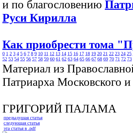
и по благословению
Патр
Руси Кирилла
Как приобрести тома "
0
1
2
3
4
5
6
7
8
9
10
11
12
13
14
15
16
17
18
19
20
21
22
23
24
25
52
53
54
55
56
57
58
59
60
61
62
63
64
65
66
67
68
69
70
71
72
73
Материал из Православно
Патриарха Московского и
ГРИГОРИЙ ПАЛАМА
предыдущая статья
следующая статья
эта статья в .pdf