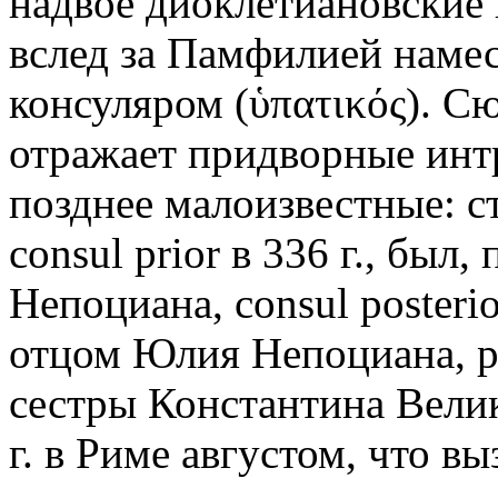
надвое диоклетиановские
вслед за Памфилией намес
консуляром (ὑπατικός). Сюж
отражает придворные инт
позднее малоизвестные: с
consul prior в 336 г., был
Непоциана, consul posterior
отцом Юлия Непоциана, р
сестры Константина Велик
г. в Риме августом, что в