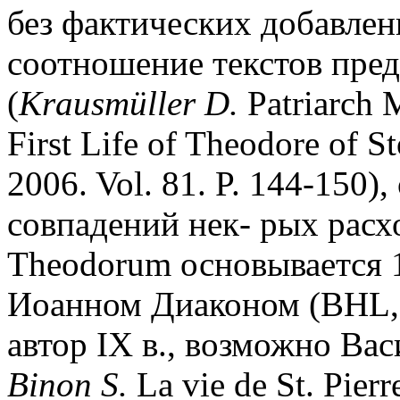
без фактических добавле
соотношение текстов пре
(
Krausm
ü
ller D.
Patriarch M
First Life of Theodore of S
2006. Vol. 81. P. 144-150)
совпадений нек
-
рых расхо
Theodorum основывается
Иоанном Диаконом (BHL, N
автор IX в., возможно Ва
Binon S.
La vie de St. Pierr