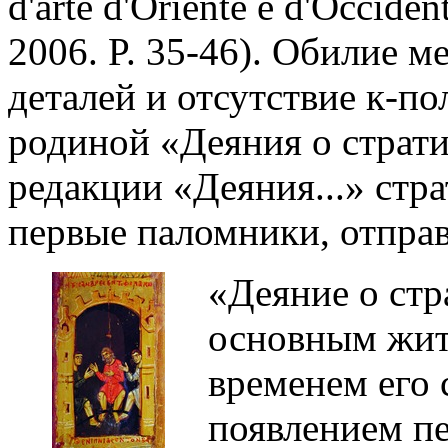
d'arte d'Oriente e d'Occiden
2006. P. 35-46). Обилие 
деталей и отсутствие к-по
родиной «Деяния о страт
редакции «Деяния...» стр
первые паломники, отпра
«Деяние о стр
основным жит
временем его с
появлением пе