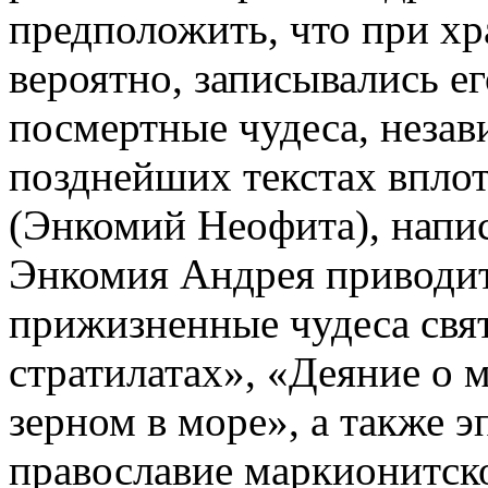
предположить, что при хр
вероятно, записывались е
посмертные чудеса, неза
позднейших текстах впло
(Энкомий Неофита), написа
Энкомия Андрея приводит
прижизненные чудеса свят
стратилатах», «Деяние о 
зерном в море», а также 
православие маркионитско