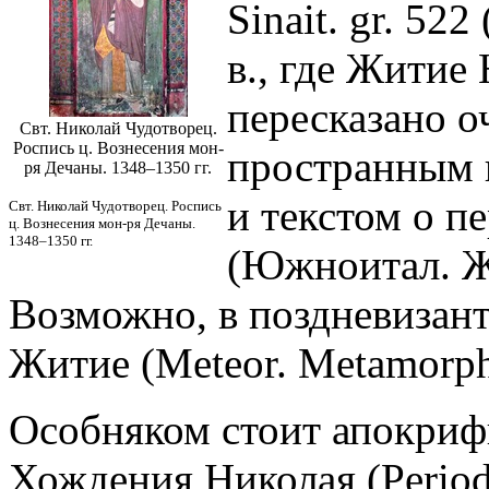
Sinait. gr. 52
в., где Житие
пересказано о
Свт. Николай Чудотворец.
Роспись ц. Вознесения мон-
пространным 
ря Дечаны. 1348–1350 гг.
и текстом о п
Свт. Николай Чудотворец. Роспись
ц. Вознесения мон-ря Дечаны.
1348–1350 гг.
(Южноитал. Жи
Возможно, в поздневизант
Житие (Meteor. Metamorph
Особняком стоит апокрифи
Хождения Николая (Period