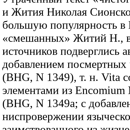
и Жития Николая Сионско
большую популярность в В
«смешанных» Житий Н., в
источников подверглись ав
добавлением посмертных 
(BHG, N 1349), т. н. Vita 
элементами из Encomium Me
(BHG, N 1349a; с добавле
ниспровержении языческо
заимствованного из жизне