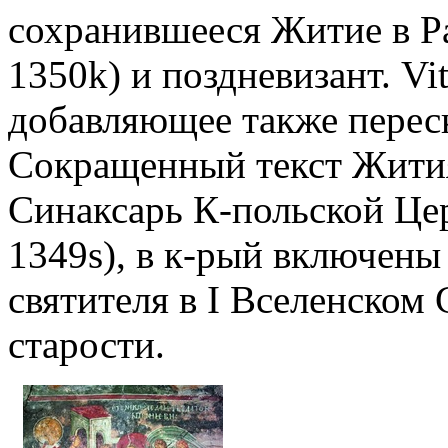
сохранившееся Житие в Par
1350k) и поздневизант. Vi
добавляющее также перес
Сокращенный текст Жити
Синаксарь К-польской Цер
1349s), в к-рый включены
святителя в I Вселенском 
старости.