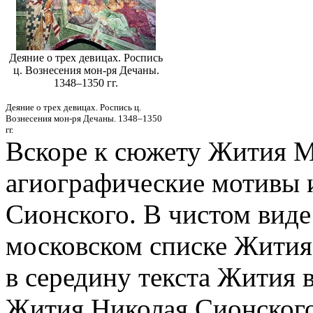
Деяние о трех девицах. Роспись
ц. Вознесения мон-ря Дечаны.
1348–1350 гг.
Деяние о трех девицах. Роспись ц.
Вознесения мон-ря Дечаны. 1348–1350
гг.
Вскоре к сюжету Жития 
агиографические мотивы и
Сионского. В чистом виде
московском списке Жития
в середину текста Жития 
Жития Николая Сионского