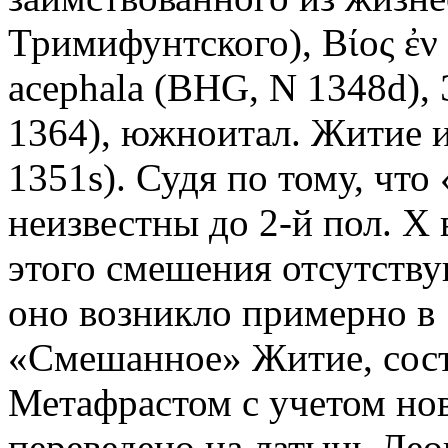
Тримифунтского), Βίος ἐν
acephala (BHG, N 1348d)
1364), южноитал. Житие из
1351s). Судя по тому, чт
неизвестны до 2-й пол. X 
этого смешения отсутству
оно возникло примерно в 1
«Смешанное» Житие, сос
Метафрастом с учетом нов
переведено на латынь Ле