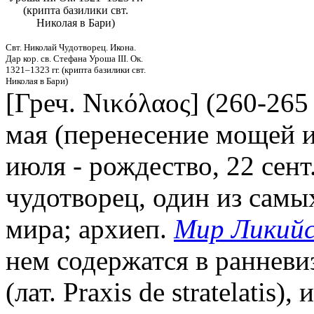
(крипта базилики свт.
Николая в Бари)
Свт. Николай Чудотворец. Икона.
Дар кор. св. Стефана Уроша III. Ок.
1321–1323 гг. (крипта базилики свт.
Николая в Бари)
[Греч. Νικόλαος] (260-265 (?
мая (перенесение мощей и
июля - рождество, 22 сент
чудотворец, один из самы
мира; архиеп.
Мир Ликийс
нем содержатся в ранневи
(лат. Praxis de stratelatis)