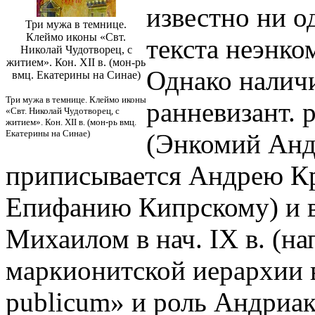
известно ни о
Три мужа в темнице.
Клеймо иконы «Свт.
текста неэнко
Николай Чудотворец, с
житием». Кон. XII в. (мон-рь
Однако налич
вмц. Екатерины на Синае)
Три мужа в темнице. Клеймо иконы
ранневизант. 
«Свт. Николай Чудотворец, с
житием». Кон. XII в. (мон-рь вмц.
Екатерины на Синае)
(Энкомий Андр
приписывается Андрею Кри
Епифанию Кипрскому) и в
Михаилом в нач. IX в. (на
маркионитской иерархии 
publicum» и роль Андриак