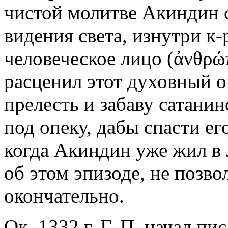
чистой молитве Акиндин 
видения света, изнутри к-
человеческое лицо (ἀνθρώπ
расценил этот духовный 
прелесть и забаву сатани
под опеку, дабы спасти ег
когда Акиндин уже жил в 
об этом эпизоде, не позв
окончательно.
Ок. 1332 г. Г. П. начал п