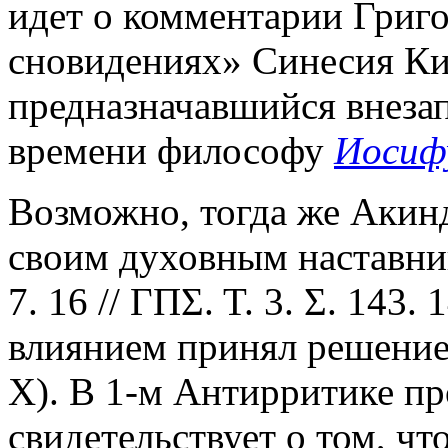
идет о комментарии Григо
сновидениях» Синесия Ки
предназначавшийся внеза
времени философу
Иосиф
Возможно, тогда же Акинд
своим духовным наставник
7. 16 // ΓΠΣ. Τ. 3. Σ. 143. 
влиянием принял решение
Х). В 1-м Антирритике п
свидетельствует о том, ч