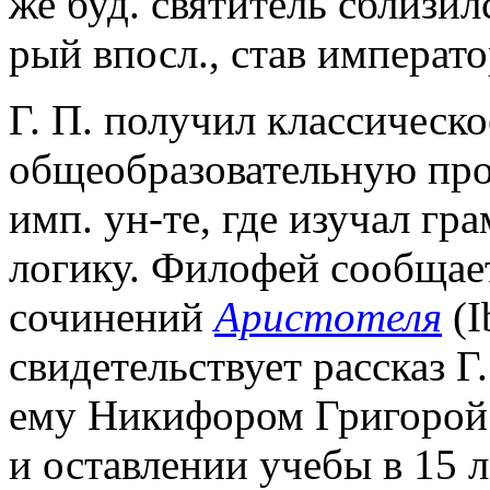
же буд. святитель сблизил
рый впосл., став императо
Г. П. получил классическо
общеобразовательную прог
имп. ун-те, где изучал гр
логику. Филофей сообщает
сочинений
Аристотеля
(I
свидетельствует рассказ Г.
ему Никифором Григорой 
и оставлении учебы в 15 л