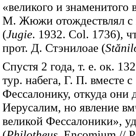
«великого и знаменитого 
М. Жюжи отождествлял с 
(
Jugie
. 1932. Col. 1736),
прот. Д. Стэнилоае (
Stănil
Спустя 2 года, т. е. ок. 13
тур. набега, Г. П. вместе
Фессалонику, откуда они 
Иерусалим, но явление вм
великой Фессалоники», уд
(
Philotheus
. Encomium // P