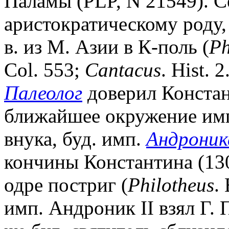
Паламы (PLP, N 21549). 
аристократическому роду,
в. из М. Азии в К-поль (
Ph
Col. 553;
Cantacus
. Hist. 
Палеолог
доверил Констан
ближайшее окружение имп
внука, буд. имп.
Андроника
кончины Константина (13
одре постриг (
Philotheus
.
имп. Андроник II взял Г. 