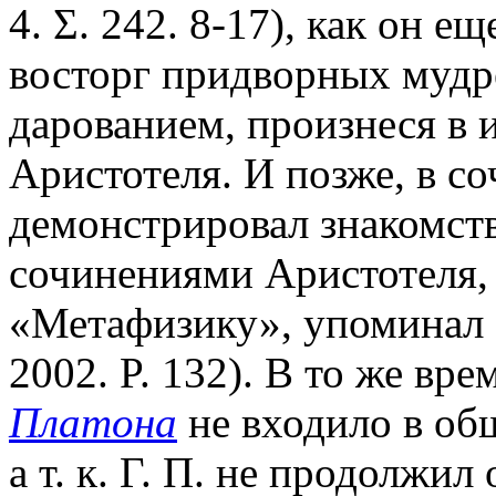
4. Σ. 242. 8-17), как он е
восторг придворных муд
дарованием, произнеся в и
Аристотеля. И позже, в соч
демонстрировал знакомст
сочинениями Аристотеля, 
«Метафизику», упоминал 
2002. P. 132). В то же вр
Платона
не входило в об
а т. к. Г. П. не продолжил