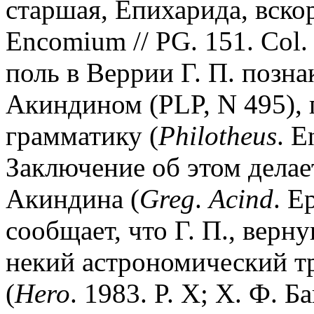
старшая, Епихарида, вскор
Encomium // PG. 151. Col.
поль в Веррии Г. П. позн
Акиндином (PLP, N 495),
грамматику (
Philotheus
. E
Заключение об этом делае
Акиндина (
Greg
.
Acind
. E
сообщает, что Г. П., верн
некий астрономический т
(
Hero
. 1983. P. X; Х. Ф. Б