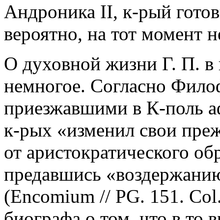
Андроника II, к-рый готов
вероятно, на тот момент н
О духовной жизни Г. П. в
немногое. Согласно Фило
приезжавшими в К-поль а
к-рых «изменил свои пре
от аристократического об
предавшись «воздержанию
(Encomium // PG. 151. Col
биографа о том, что в то 