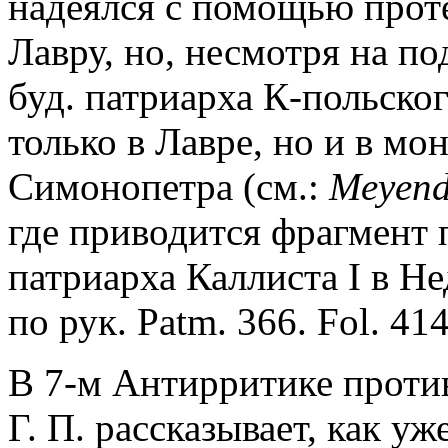
надеялся с помощью прот
Лавру, но, несмотря на по
буд. патриарха К-польског
только в Лавре, но и в м
Симонопетра (см.:
Meyend
где приводится фрагмент 
патриарха Каллиста I в Н
по рук. Patm. 366. Fol. 414
В 7-м Антирритике против
Г. П. рассказывает, как уж