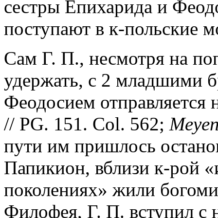
сестры Епихарида и Феодо
поступают в к-польские м
Сам Г. П., несмотря на по
удержать, с 2 младшими 
Феодосием отправляется 
// PG. 151. Col. 562;
Meyen
пути им пришлось останов
Папикион, вблизи к-рой «
поколениях» жили богоми
Филофея, Г. П. вступил с 