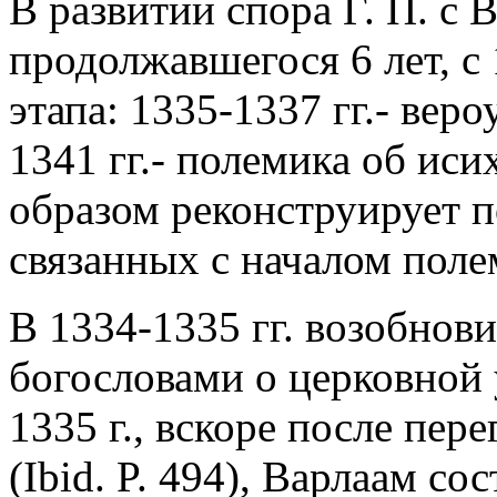
В развитии спора Г. П. с
продолжавшегося 6 лет, с 
этапа: 1335-1337 гг.- вер
1341 гг.- полемика об ис
образом реконструирует п
связанных с началом поле
В 1334-1335 гг. возобнови
богословами о церковной у
1335 г., вскоре после пер
(Ibid. P. 494), Варлаам сос