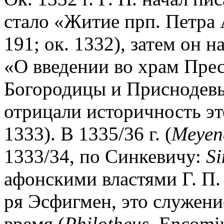
стало «Житие прп. Петра А
191; ок. 1332), затем он
«О введении во храм Пре
Богородицы и Приснодевы
отрицали историчность эт
1333). В 1335/36 г. (
Meyen
1333/34, по Синкевичу:
Si
афонскими властями Г. П.
ря Эсфигмен, это служени
время (
Philotheus
. Encomi