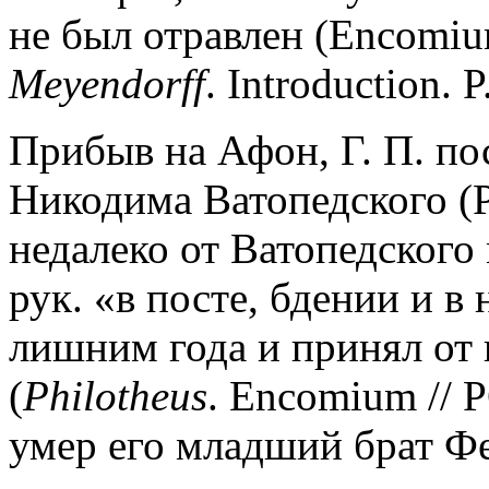
не был отравлен (Encomium
Meyendorff
. Introduction. P
Прибыв на Афон, Г. П. по
Никодима Ватопедского (P
недалеко от Ватопедского 
рук. «в посте, бдении и в
лишним года и принял от
(
Philotheus
. Encomium // P
умер его младший брат Ф