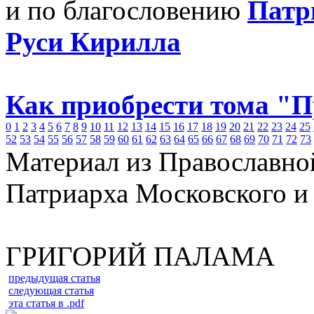
и по благословению
Патр
Руси Кирилла
Как приобрести тома "
0
1
2
3
4
5
6
7
8
9
10
11
12
13
14
15
16
17
18
19
20
21
22
23
24
25
52
53
54
55
56
57
58
59
60
61
62
63
64
65
66
67
68
69
70
71
72
73
Материал из Православно
Патриарха Московского и
ГРИГОРИЙ ПАЛАМА
предыдущая статья
следующая статья
эта статья в .pdf