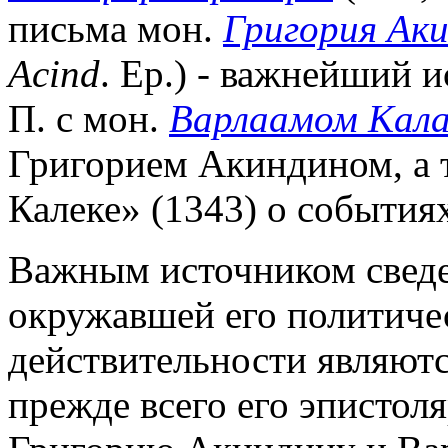
письма мон.
Григория Ак
Acind
. Ep.) - важнейший 
П. с мон.
Варлаамом Кал
Григорием Акиндином, а т
Калеке» (1343) о событиях
Важным источником сведен
окружавшей его политиче
действительности являютс
прежде всего его эпистоля