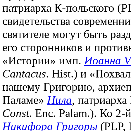
патриарха К-польского (P
свидетельства современн
святителе могут быть раз
его сторонников и противн
«Истории» имп.
Иоанна V
Cantacus
. Hist.) и «Похва
нашему Григорию, архие
Паламе»
Нила
, патриарха
Const
. Enc. Palam.). Ко 2-
Никифора Григоры
(PLP, 