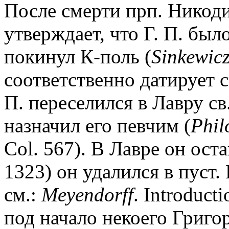
После смерти прп. Никоди
утверждает, что Г. П. был
покинул К-поль (
Sinkewic
соответственно датирует 
П. переселился в Лавру св
назначил его певчим (
Phil
Col. 567). В Лавре он остав
1323) он удалился в пуст.
см.:
Meyendorff
. Introduct
под начало некоего Григо