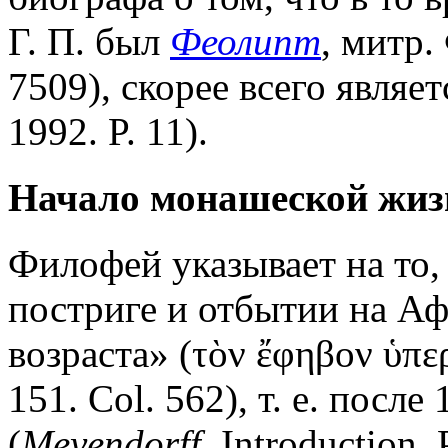
Г. П. был
Феолипт
, митр
7509), скорее всего являе
1992. P. 11).
Начало монашеской жиз
Филофей указывает на то,
постриге и отбытии на А
возраста» (τὸν ἔφηβον ὑπε
151. Col. 562), т. е. посл
(
Meyendorff
. Introduction