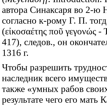
автора Синаксаря во 2-ю 
согласно к-рому Г. П. тог
(εἰκοσαέτης ποῦ γεγονώς - 
417), следов., он окончат
1316 г.
Чтобы разрешить трудност
наследник всего имуществ
также «умных рабов своих
результате чего его мать 