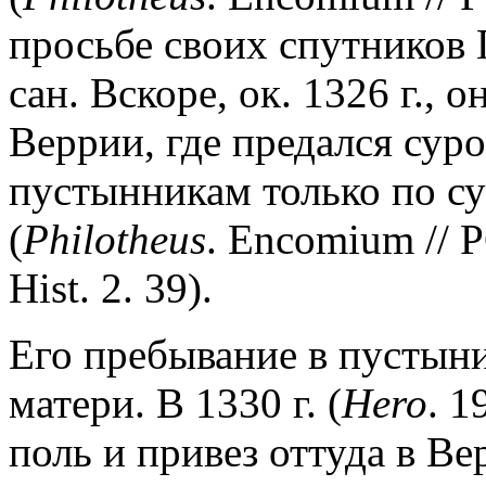
просьбе своих спутников 
сан. Вскоре, ок. 1326 г., 
Веррии, где предался суро
пустынникам только по с
(
Philotheus
. Encomium // P
Hist. 2. 39).
Его пребывание в пустын
матери. В 1330 г. (
Hero
. 1
поль и привез оттуда в В