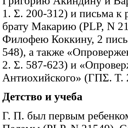
Григорию Акиндину и Вар
1. Σ. 200-312) и письма к р
брату Макарию (PLP, N 21
Филофею Коккину, 2 письма
548), а также «Опроверже
2. Σ. 587-623) и «Опрове
Антиохийского» (ΓΠΣ. Τ. 2
Детство и учеба
Г. П. был первым ребенко