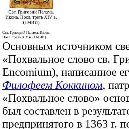
Свт. Григорий Палама.
Икона. Посл. треть XIV в.
(ГМИИ)
Свт. Григорий Палама. Икона.
Посл. треть XIV в. (ГМИИ)
Основным источником свед
«Похвальное слово св. Гр
Encomium), написанное ег
Филофеем Коккином
, пат
«Похвальное слово» основ
был составлен в результат
предпринятого в 1363 г. 