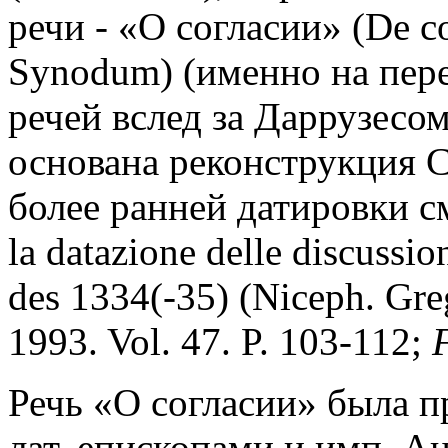
речи - «О согласии» (De c
Synodum) (именно на пере
речей вслед за Даррузесом
основана реконструкция С
более ранней датировки с
la datazione delle discussio
des 1334(-35) (Niceph. Greg.
1993. Vol. 47. P. 103-112;
Речь «О согласии» была п
лат. епископами и имп. А