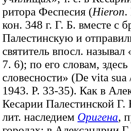
ритора Феспесия (
Hieron
.
кон. 348 г. Г. Б. вместе 
Палестинскую и отправил
святитель впосл. называл 
7. 6); по его словам, здес
словесности» (De vita sua /
1943. P. 33-35). Как в Але
Кесарии Палестинской Г. 
лит. наследием
Оригена
, 
городах; в Александрии Г.