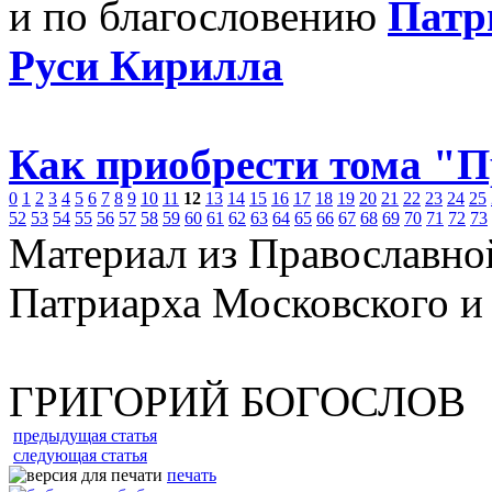
и по благословению
Патр
Руси Кирилла
Как приобрести тома "
0
1
2
3
4
5
6
7
8
9
10
11
12
13
14
15
16
17
18
19
20
21
22
23
24
25
52
53
54
55
56
57
58
59
60
61
62
63
64
65
66
67
68
69
70
71
72
73
Материал из Православно
Патриарха Московского и
ГРИГОРИЙ БОГОСЛОВ
предыдущая статья
следующая статья
печать