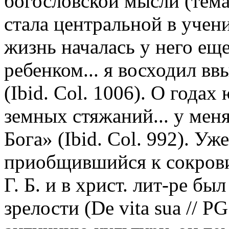
богословской мысли (тема
стала центральной в учени
жизнь началась у него еще
ребенком... я восходил в
(Ibid. Col. 1006). О года
земных стяжаний... у мен
Бога» (Ibid. Col. 992). У
приобщившийся к сокров
Г. Б. и в христ. лит-ре бы
зрелости (De vita sua // P