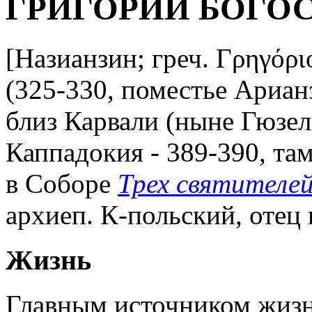
ГРИГОРИЙ БОГО
[Назианзин; греч. Γρηγόρι
(325-330, поместье Ариан
близ Карвали (ныне Гюзель
Каппадокия - 389-390, там ж
в Соборе
Трех святителе
архиеп. К-польский, отец
Жизнь
Главным источником жизне