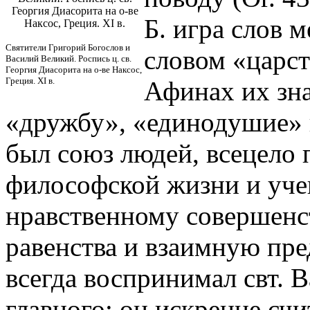
Георгия Диасорита на о-ве
Б. игра слов 
Наксос, Греция. XI в.
Святители Григорий Богослов и
словом «царст
Василий Великий. Роспись ц. св.
Георгия Диасорита на о-ве Наксос,
Греция. XI в.
Афинах их зна
«дружбу», «единодушие» и
был союз людей, всецело
философской жизни и уче
нравственному совершенс
равенства и взаимную пред
всегда воспринимал свт. В
главного: он искренне счи