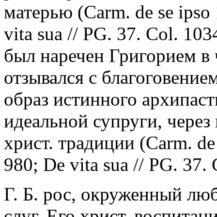
матерью (Carm. de se ipso 
vita sua // PG. 37. Col. 1
был наречен Григорием в ч
отзывался с благоговением
образ истинного архипасты
идеальной супруги, через
христ. традиции (Carm. de s
980; De vita sua // PG. 37.
Г. Б. рос, окруженный л
слуг. Его христ. воспита