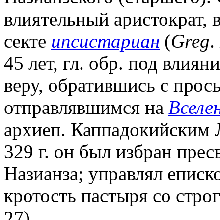
влиятельный аристократ, 
секте
ипсистариан
(
Greg
.
45 лет, гл. обр. под влия
веру, обратившись с прос
отправлявшимся на
Вселе
архиеп. Каппадокийским Л
329 г. он был избран пре
Назианза; управлял еписк
кротость пастыря со стро
27)