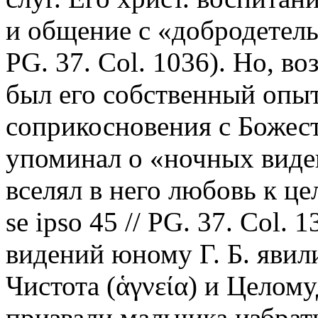
и общение с «добродетель
PG. 37. Col. 1036). Но, 
был его собственный опы
соприкосновения с Божест
упоминал о «ночных виде
вселял в него любовь к ц
se ipso 45 // PG. 37. Col.
видений юному Г. Б. явил
Чистота (ἁγνεία) и Целом
призвали мальчика избрат