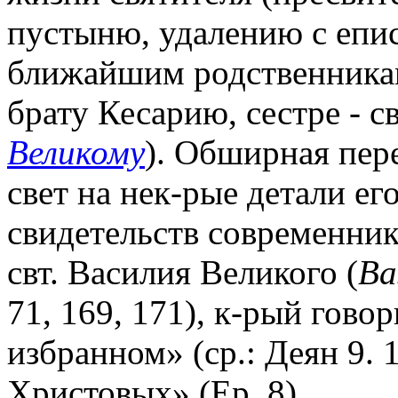
пустыню, удалению с епис
ближайшим родственникам
брату Кесарию, сестре - с
Великому
). Обширная пере
свет на нек-рые детали е
свидетельств современник
свт. Василия Великого (
Ba
71, 169, 171), к-рый говор
избранном» (ср.: Деян 9. 
Христовых» (Ep. 8).