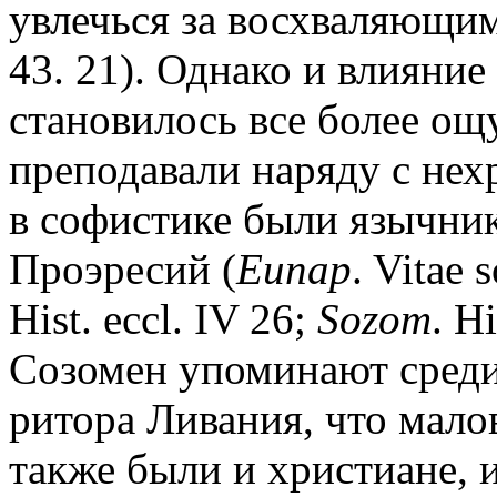
увлечься за восхваляющи
43. 21). Однако и влияние
становилось все более о
преподавали наряду с нех
в софистике были язычни
Проэресий (
Eunap
. Vitae 
Hist. eccl. IV 26;
Sozom
. H
Созомен упоминают среди 
ритора Ливания, что мало
также были и христиане, 