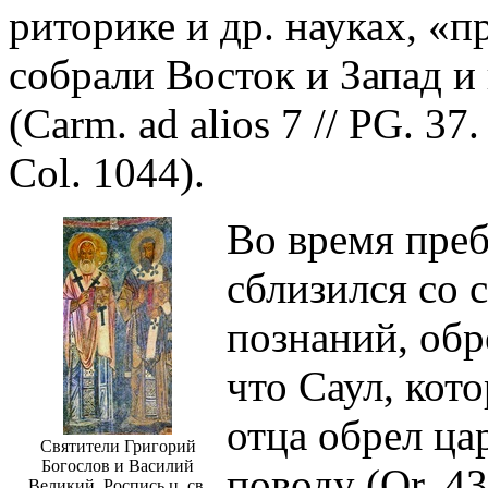
риторике и др. науках, «
собрали Восток и Запад и
(Carm. ad alios 7 // PG. 37.
Col. 1044).
Во время преб
сблизился со 
познаний, обре
что Саул, кот
отца обрел цар
Святители Григорий
Богослов и Василий
поводу (Or. 43.
Великий. Роспись ц. св.