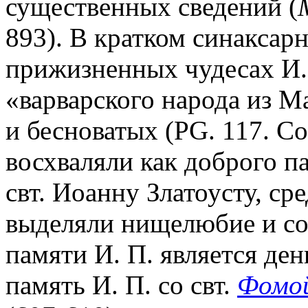
существенных сведений (
893). В кратком синакса
прижизненных чудесах И. 
«варварского народа из М
и бесноватых (PG. 117. Col
восхваляли как доброго п
свт. Иоанну Златоусту, ср
выделяли нищелюбие и со
памяти И. П. является ден
память И. П. со свт.
Фомой