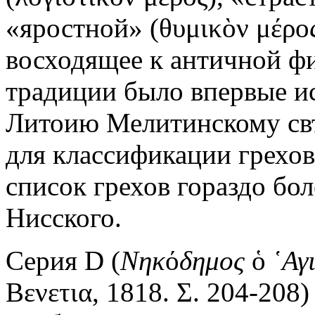
«яростной» (θυμικὸν μέρο
восходящее к античной фи
традиции было впервые ис
Литоию Мелитинскому св
для классификации грехов
список грехов гораздо бо
Нисского.
Серия D (
Νηκ
ό
δημος
ὁ
῾Αγ
Βενετια, 1818. Σ. 204-208)