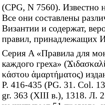
(CPG, N 7560). Известно н
Все они составлены разл
Византии и содержат, вер
правил, принадлежащих И
Серия A «Правила для мо
каждого греха» (Ϫιδασκαλί
κάστου ἁμαρτήματος) изд
P. 416-435 (PG. 31. Col. 1
gr. 363 (XIII в.), 1318. Л.