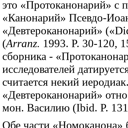
это «Протоканонарий» с 
«Канонарий» Псевдо-Иоан
«Девтероканонарий» («Did
(
Arranz.
1993. P. 30-120, 
сборника - «Протоканонар
исследователей датируется
считается некий иеродиак. 
«Девтероканонарий» относ
мон. Василию (Ibid. P. 131
Обе части «Номоканона» б