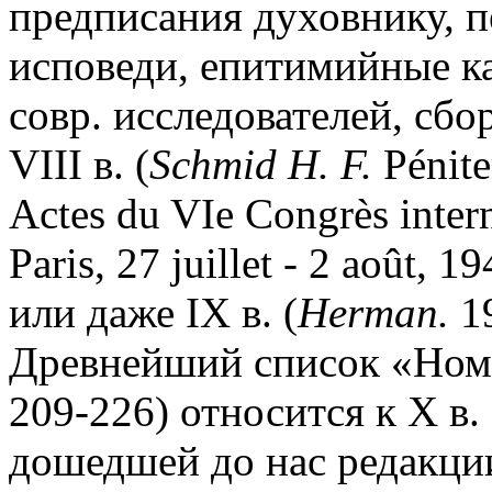
предписания духовнику, п
исповеди, епитимийные к
совр. исследователей, сбо
VIII в. (
Schmid H. F.
Pénite
Actes du VIe Congrès intern
Paris, 27 juillet - 2 août, 1
или даже IX в. (
Herman.
1
Древнейший список «Номок
209-226) относится к X в. 
дошедшей до нас редакции