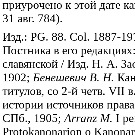
приурочено к этой дате ка
31 авг. 784).
Изд.: PG. 88. Col. 1887-
Постника в его редакциях:
славянской / Изд. Н. А. За
1902;
Бенешевич В. Н.
Кан
титулов, со 2-й четв. VII 
истории источников права
СПб., 1905;
Arranz M.
I pen
Protokanonarion o Kanonar