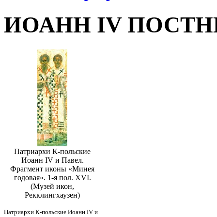
ИОАНН IV ПОСТ
Патриархи К-польские
Иоанн IV и Павел.
Фрагмент иконы «Минея
годовая». 1-я пол. XVI.
(Музей икон,
Рекклингхаузен)
Патриархи К-польские Иоанн IV и