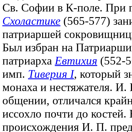
Св. Софии в К-поле. При
Схоластике
(565-577) зан
патриаршей сокровищницы)
Был избран на Патриарши
патриарха
Евтихия
(552-5
имп.
Тиверия I
, который з
монаха и нестяжателя. И. 
общении, отличался крайн
иссохло почти до костей.
происхождения И. П. пре