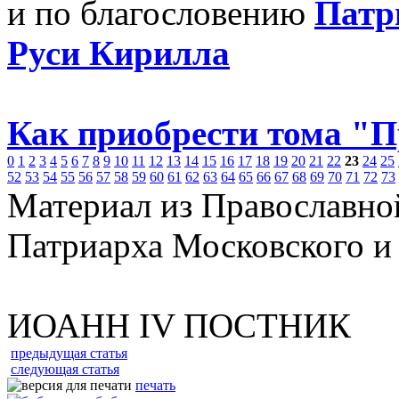
и по благословению
Патр
Руси Кирилла
Как приобрести тома "
0
1
2
3
4
5
6
7
8
9
10
11
12
13
14
15
16
17
18
19
20
21
22
23
24
25
52
53
54
55
56
57
58
59
60
61
62
63
64
65
66
67
68
69
70
71
72
73
Материал из Православно
Патриарха Московского и
ИОАНН IV ПОСТНИК
предыдущая статья
следующая статья
печать