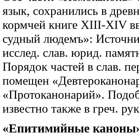
язык, сохранились в древ
кормчей книге XIII-XIV вв
судный людемъ»: Источник
исслед. слав. юрид. памятн
Порядок частей в слав. пе
помещен «Девтероканонар
«Протоканонарий». Подоб
известно также в греч. ру
«Епитимийные каноны