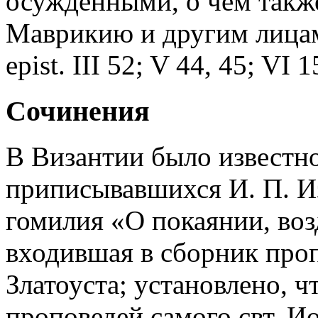
осужденными, о чем также
Маврикию и другим лицам
epist. III 52; V 44, 45; VI 1
Сочинения
В Византии было известно
приписывавшихся И. П. И
гомилия «О покаянии, воз
входившая в сборник про
Златоуста; установлено, ч
проповедей самого свт. Ио