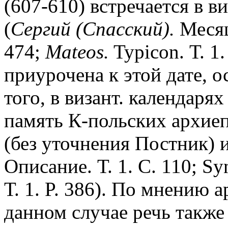
(607-610) встречается в в
(
Сергий (Спасский).
Месяце
474;
Mateos.
Typicon. Т. 1.
приурочена к этой дате, 
того, в визант. календарях
память К-польских архие
(без уточнения Постник) и
Описание. Т. 1. С. 110; Sy
Т. 1. P. 386). По мнению а
данном случае речь также 