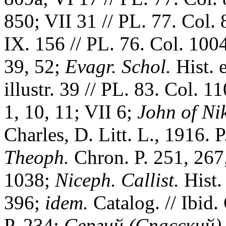
850; VII 31 // PL. 77. Col. 
IX. 156 // PL. 76. Col. 100
39, 52;
Evagr. Schol.
Hist. 
illustr. 39 // PL. 83. Col. 
1, 10, 11; VII 6;
John of Ni
Charles, D. Litt. L., 1916. 
Theoph.
Chron. P. 251, 267,
1038;
Niceph. Callist.
Hist.
396;
idem.
Catalog. // Ibid.
P. 234;
Сергий (Спасский)