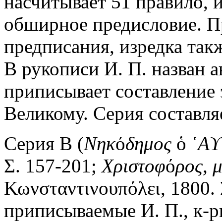
насчитывает 51 правило, и
обширное предисловие. П
предписания, изредка так
В рукописи И. П. назван а
приписывает составление 
Великому. Серия составляе
Серия B (
Νηκ
ό
δημος
ὁ
῾Αϒ
Σ. 157-201;
Χριστοφ
ό
ρος, 
Κωνσταντινουπόλει, 1800.
приписываемые И. П., к-р