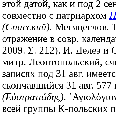
этой датой, как и под 2 се
совместно с патриархом
П
(Спасский).
Месяцеслов. Т.
отражение в совр. календа
2009. Σ. 212). И. Делеэ и
митр. Леонтопольский, сч
записях под 31 авг. имеет
скончавшийся 31 авг. 577 
(Εὐστρατιάδης).
῾Αγιολόγιο
всей группы К-польских 