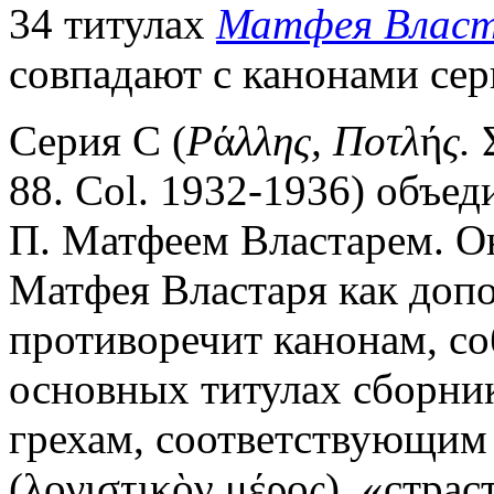
34 титулах
Матфея Власт
совпадают с канонами сер
Серия С (
Ρ
ά
λλης, Ποτλ
ή
ς.
Σ
88. Col. 1932-1936) объе
П. Матфеем Властарем. О
Матфея Властаря как допо
противоречит канонам, с
основных титулах сборни
грехам, соответствующим
(λογιστικὸν μέρος), «страс