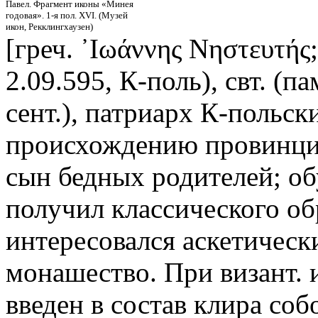
Павел. Фрагмент иконы «Минея
годовая». 1-я пол. XVI. (Музей
икон, Рекклингхаузен)
[греч. ᾿Ιωάννης Νηστευτής; 
2.09.595, К-поль), свт. (пам
сент.), патриарх К-польски
происхождению провинциа
сын бедных родителей; об
получил классического об
интересовался аскетическ
монашество. При визант.
введен в состав клира со