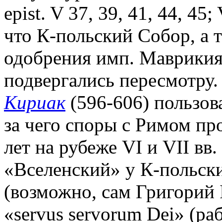
epist. V 37, 39, 41, 44, 45
что К-польский Собор, а т
одобрения имп. Маврикия
подвергались пересмотру.
Кириак
(596-606) пользов
за чего споры с Римом пр
лет на рубеже VI и VII вв.
«Вселенский» у К-польск
(возможно, сам Григорий 
«servus servorum Dei» (ра