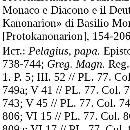
Monaco e Diacono e il Deu
Kanonarion» di Basilio Mon
[Protokanonarion], 154-206
Ист.:
Pelagius, papa.
Episto
738-744;
Greg. Magn.
Reg. 
1. P. 5; III. 52 // PL. 77. C
749a; V 41 // PL. 77. Col. 7
743; V 45 // PL. 77. Col. 7
806; VI 15 // PL. 77. Col. 8
809a; VI 17 // PL. 77. Col.