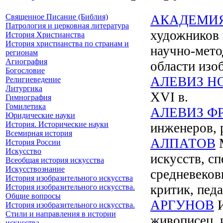
Священное Писание (Библия)
АКАДЕМИ
Патрология и церковная литература
художников 
История Христианства
История христианства по странам и
научно-мето
регионам
Агиография
области изо
Богословие
АЛЕВИЗ Н
Религиеведение
Литургика
XVI в.
Гимнография
Гомилетика
АЛЕВИЗ Ф
Юридические науки
История. Исторические науки
инженеров, 
Всемирная история
АЛПАТОВ
М
История России
Искусство
искусств, сп
Всеобщая история искусства
Искусствознание
средневеков
История изобразительного искусства
критик, пед
История изобразительного искусства.
Общие вопросы
АРГУНОВ
И
История изобразительного искусства.
Стили и направления в истории
живописец, 
искусства