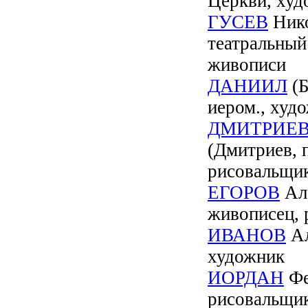
Церкви, худ
ГУСЕВ
Нико
театральный
живописи
ДАНИИЛ
(Б
иером., худ
ДМИТРИЕВ
(Дмитриев, п
рисовальщик
ЕГОРОВ
Але
живописец, 
ИВАНОВ
Ал
художник
ИОРДАН
Фе
рисовальщик