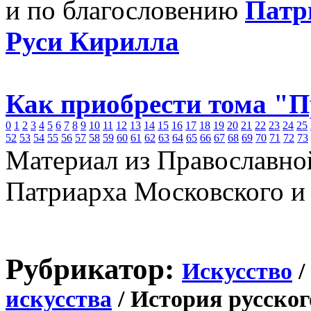
и по благословению
Патр
Руси Кирилла
Как приобрести тома "
0
1
2
3
4
5
6
7
8
9
10
11
12
13
14
15
16
17
18
19
20
21
22
23
24
25
52
53
54
55
56
57
58
59
60
61
62
63
64
65
66
67
68
69
70
71
72
73
Материал из Православно
Патриарха Московского и
Рубрикатор:
Искусство
/
искусства
/ История русског