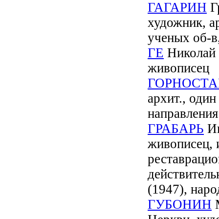
ГАГАРИН
Гр
художник, а
ученых об-в
ГЕ
Николай 
живописец
ГОРНОСТА
архит., оди
направления
ГРАБАРЬ
Иг
живописец, 
реставрацио
действител
(1947), нар
ГУБОНИН
М