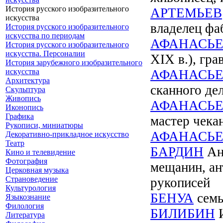
История русского изобразительного
АРТЕМЬЕВ
искусства
владелец фа
История русского изобразительного
искусства по периодам
АФАНАСЬ
История русского изобразительного
искусства. Персоналии
XIX в.), гра
История зарубежного изобразительного
искусства
АФАНАСЬ
Архитектура
сканного де
Скульптура
Живопись
АФАНАСЬ
Иконопись
Графика
мастер чека
Рукописи, миниатюры
АФАНАСЬ
Декоративно-прикладное искусство
Театр
БАРДИН
Ант
Кино и телевидение
Фотография
мещанин, ан
Церковная музыка
Страноведение
рукописей
Культурология
БЕНУА
семь
Языкознание
Филология
БИЛИБИН
И
Литература