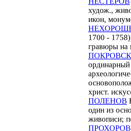
НЕСТЕРОВ
худож., жив
икон, монум
НЕХОРОШ
1700 - 1758)
гравюры на 
ПОКРОВС
ординарный 
археологичес
основополож
христ. искус
ПОЛЕНОВ
В
один из осн
живописи; п
ПРОХОРОВ