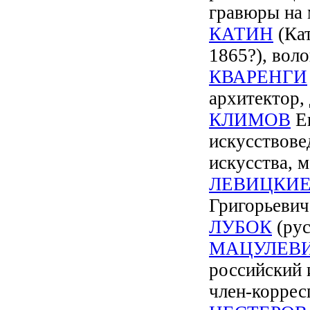
гравюры на 
КАТИН
(Кат
1865?), вол
КВАРЕНГИ
архитектор,
КЛИМОВ
Ев
искусствове
искусства, 
ЛЕВИЦКИ
Григорьевич
ЛУБОК
(рус
МАЦУЛЕВ
российский 
член-коррес