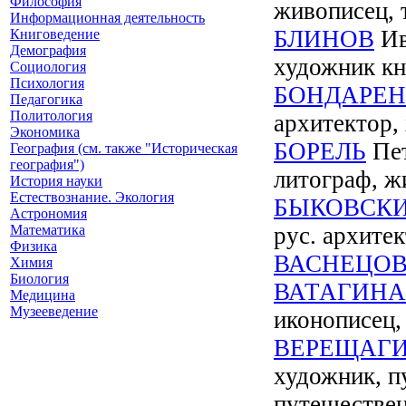
Философия
живописец, 
Информационная деятельность
БЛИНОВ
Ив
Книговедение
Демография
художник кн
Социология
Психология
БОНДАРЕ
Педагогика
Политология
архитектор,
Экономика
БОРЕЛЬ
Пет
География (см. также "Историческая
география")
литограф, ж
История науки
Естествознание. Экология
БЫКОВСК
Астрономия
Математика
рус. архите
Физика
ВАСНЕЦО
Химия
Биология
ВАТАГИНА
Медицина
Музееведение
иконописец,
ВЕРЕЩАГ
художник, п
путешестве