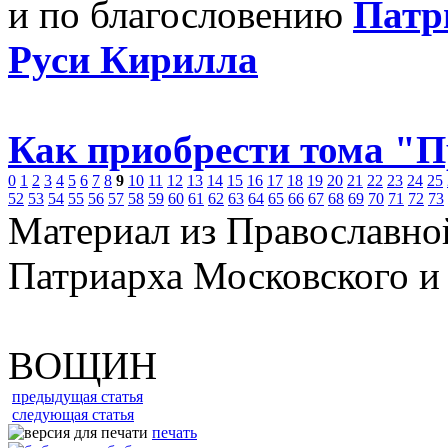
и по благословению
Патр
Руси Кирилла
Как приобрести тома "
0
1
2
3
4
5
6
7
8
9
10
11
12
13
14
15
16
17
18
19
20
21
22
23
24
25
52
53
54
55
56
57
58
59
60
61
62
63
64
65
66
67
68
69
70
71
72
73
Материал из Православно
Патриарха Московского и
ВОЩИН
предыдущая статья
следующая статья
печать