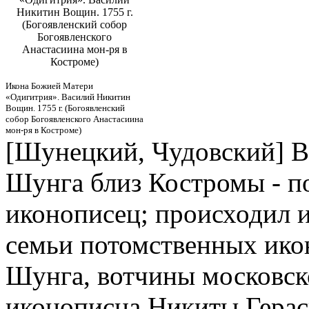
Никитин Вощин. 1755 г.
(Богоявленский собор
Богоявленского
Анастасиина мон-ря в
Костроме)
Икона Божией Матери
«Одигитрия». Василий Никитин
Вощин. 1755 г. (Богоявленский
собор Богоявленского Анастасиина
мон-ря в Костроме)
[Шунецкий, Чудовский]
В
Шунга близ Костромы - по
иконописец; происходил из
семьи потомственных икон
Шунга, вотчины московск
иконописца Никиты Герас