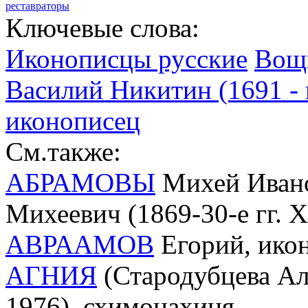
реставраторы
Ключевые слова:
Иконописцы русские
Вощ
Василий Никитин (1691 - 
иконописец
См.также:
АБРАМОВЫ
Михей Ивано
Михеевич (1869-30-е гг. 
АВРААМОВ
Егорий, икон
АГНИЯ
(Стародубцева Ал
1976), схимонахиня