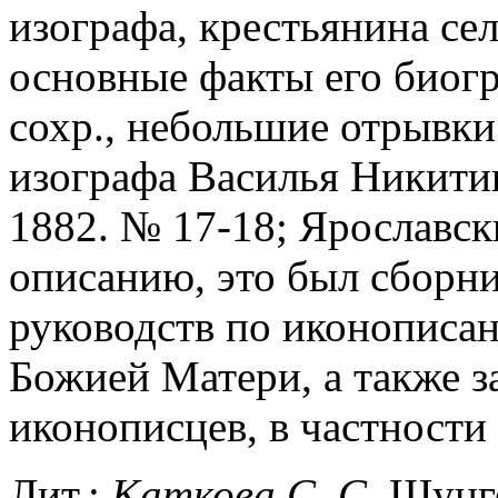
изографа, крестьянина се
основные факты его биог
сохр., небольшие отрывки
изографа Василья Никитин
1882. № 17-18; Ярославск
описанию, это был сборн
руководств по иконописа
Божией Матери, а также з
иконописцев, в частности
Лит.:
Каткова
С
.
С
. Шунг