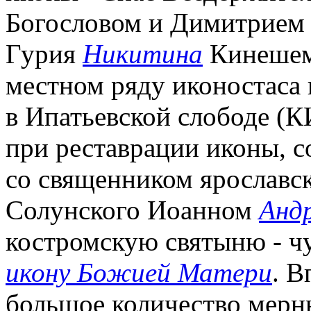
Богословом и Димитрием 
Гурия
Никитина
Кинешемц
местном ряду иконостаса 
в Ипатьевской слободе (
при реставрации иконы, со
со священником ярославск
Солунского Иоанном
Анд
костромскую святыню - 
икону Божией Матери
. В
большое количество мерны