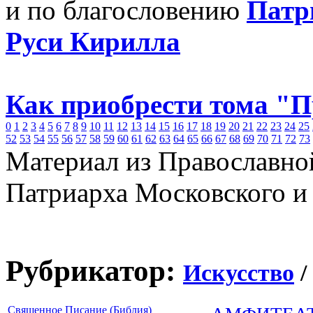
и по благословению
Патр
Руси Кирилла
Как приобрести тома "
0
1
2
3
4
5
6
7
8
9
10
11
12
13
14
15
16
17
18
19
20
21
22
23
24
25
52
53
54
55
56
57
58
59
60
61
62
63
64
65
66
67
68
69
70
71
72
73
Материал из Православно
Патриарха Московского и
Рубрикатор:
Искусство
/
Священное Писание (Библия)