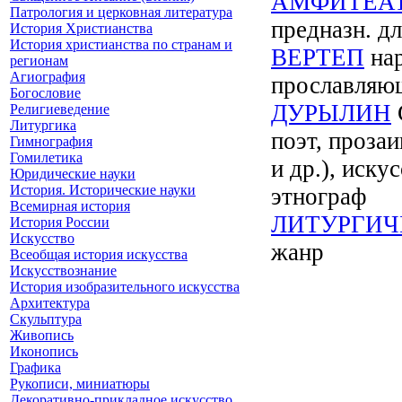
АМФИТЕА
Патрология и церковная литература
предназн. д
История Христианства
История христианства по странам и
ВЕРТЕП
нар
регионам
Агиография
прославляю
Богословие
ДУРЫЛИН
Религиеведение
Литургика
поэт, проза
Гимнография
Гомилетика
и др.), иску
Юридические науки
История. Исторические науки
этнограф
Всемирная история
ЛИТУРГИЧ
История России
Искусство
жанр
Всеобщая история искусства
Искусствознание
История изобразительного искусства
Архитектура
Скульптура
Живопись
Иконопись
Графика
Рукописи, миниатюры
Декоративно-прикладное искусство