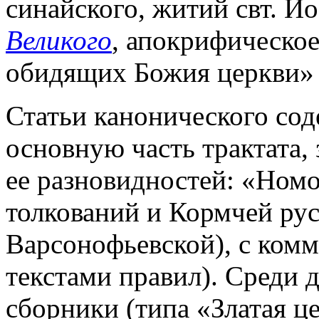
синайского, житий свт. Ио
Великого
, апокрифическое
обидящих Божия церкви» 
Статьи канонического со
основную часть трактата,
ее разновидностей: «Номо
толкований и Кормчей ру
Варсонофьевской), с ком
текстами правил). Среди д
сборники (типа «Златая ц