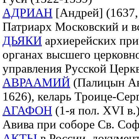
АДРИАН
[Андрей] (1637,
Патриарх Московский и вс
ДЬЯКИ
архиерейских прик
органах высшего церковно
управления Русской Церкв
АВРААМИЙ
(Палицын Ав
1626), келарь Троице-Сер
АГАФОН
(1-я пол. XVI в.
Авива при соборе Св. Со
АКТЫ
в России, документ