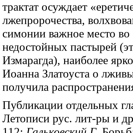
трактат осуждает «еретич
лжепророчества, волхвова
симонии важное место во 
недостойных пастырей (эт
Измарагда), наиболее ярко
Иоанна Златоуста о лживы
получила распространения
Публикации отдельных гл
Летописи рус. лит-ры и дре
112;
Гальковский
Г
. Борьб