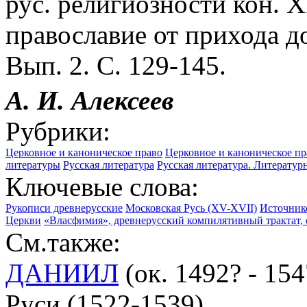
рус. религиозности кон. X
православие от прихода до
Вып. 2. С. 129-145.
А. И.
Алексеев
Рубрики:
Церковное и каноническое право
Церковное и каноническое пр
литературы
Русская литература
Русская литература. Литерату
Ключевые слова:
Рукописи древнерусские
Московская Русь (XV-XVII)
Источнико
Церкви
«Власфимия», древнерусский компилятивный трактат, с
См.также:
ДАНИИЛ
(ок. 1492? - 15
Руси (1522-1539)