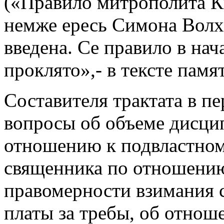
(«Правило митрополита К
немже ересь Симона Волхв
введена. Се правило в нача
проклято»,- в тексте памят
Составителя трактата в п
вопросы об объеме дисци
отношению к подвластном
священника по отношению 
правомерности взимания 
платы за требы, об отнош