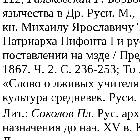
язычества в Др. Руси. М., 
кн. Михаилу Ярославичу 
Патриарха Нифонта I и ру
поставлении на мзде / Пред
1867. Ч. 2. С. 236-253; Т
«Слово о лживых учителя
культура средневек. Руси. 
Лит.:
Соколов
Пл
. Рус. ар
назначения до нач. XV в. 