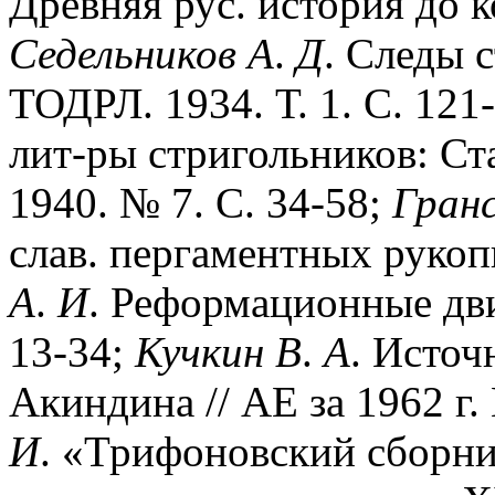
Древняя рус. история до к
Седельников
А
.
Д
. Следы 
ТОДРЛ. 1934. Т. 1. С. 121
лит-ры стригольников: Ст
1940. № 7. С. 34-58;
Гран
слав. пергаментных рукопи
А
.
И
. Реформационные дви
13-34;
Кучкин
В
.
А
. Исто
Акиндина // АЕ за 1962 г. 
И
. «Трифоновский сборни