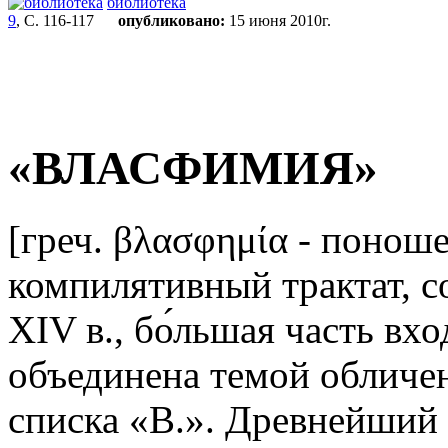
библиотека
9
, С. 116-117
опубликовано:
15 июня 2010г.
«ВЛАСФИМИЯ»
[греч. βλασφημία - поноше
компилятивный трактат, со
XIV в., бо́льшая часть вх
объединена темой облич
списка «В.». Древнейший 