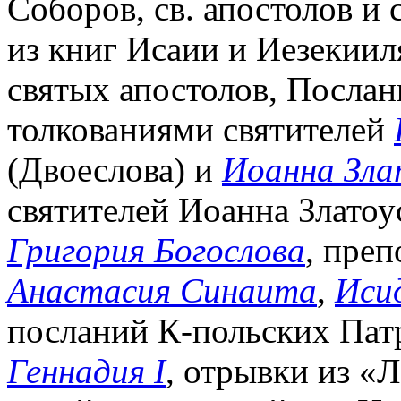
Соборов, св. апостолов и 
из книг Исаии и Иезекиил
святых апостолов, Послан
толкованиями святителей
(Двоеслова) и
Иоанна Зл
святителей Иоанна Златоу
Григория Богослова
, пре
Анастасия Синаита
,
Иси
посланий К-польских Пат
Геннадия I
, отрывки из «