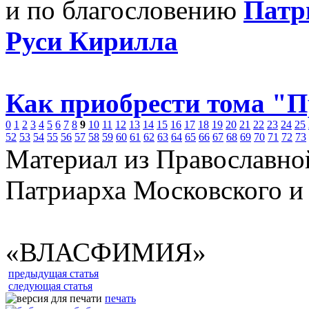
и по благословению
Патр
Руси Кирилла
Как приобрести тома "
0
1
2
3
4
5
6
7
8
9
10
11
12
13
14
15
16
17
18
19
20
21
22
23
24
25
52
53
54
55
56
57
58
59
60
61
62
63
64
65
66
67
68
69
70
71
72
73
Материал из Православно
Патриарха Московского и
«ВЛАСФИМИЯ»
предыдущая статья
следующая статья
печать