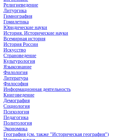
Религиеведение
Литургика
Гимнография
Гомилетика
Юридические науки
История. Исторические науки
Всемирная история
История России
Искусство
Страноведение
Культурология
Языкознание
Филология
Литература
Философия
Информационная деятельность
Книговедение
Демография
Социология
Психология
Педагогика
Политология
Экономика
География (см. также "Историческая география")
История науки