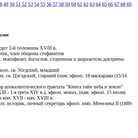
8
49
50
51
52
53
54
55
56
57
58
59
60
61
62
63
64
65
66
67
68
69
алии
ит 2-й половины XVIII в.
ик, член общины стефанитов
п. монофизит. богослов, сторонник и выразитель доктрины
фиоп. св. Уогдский, младший
оп. св. Цэгэдский, старший (пам. эфиоп. 18 маскарама (15/16
р апокалиптического трактата "Книга тайн неба и земли"
XIII - 1-я треть XIV в.), эфиоп. монах, (пам. эфиоп. 15 июля)
кон. XVII - нач. XVIII в.
оп. историк, личный секретарь эфиоп. имп. Менелика II (1889-