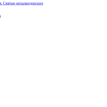
я. Святые нехалкидонских
)