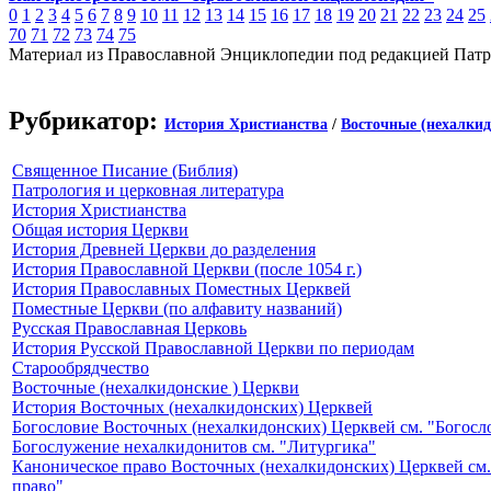
0
1
2
3
4
5
6
7
8
9
10
11
12
13
14
15
16
17
18
19
20
21
22
23
24
25
70
71
72
73
74
75
Материал из Православной Энциклопедии под редакцией Патр
Рубрикатор:
История Христианства
/
Восточные (нехалки
Священное Писание (Библия)
Патрология и церковная литература
История Христианства
Общая история Церкви
История Древней Церкви до разделения
История Православной Церкви (после 1054 г.)
История Православных Поместных Церквей
Поместные Церкви (по алфавиту названий)
Русская Православная Церковь
История Русской Православной Церкви по периодам
Старообрядчество
Восточные (нехалкидонские ) Церкви
История Восточных (нехалкидонских) Церквей
Богословие Восточных (нехалкидонских) Церквей см. "Богосл
Богослужение нехалкидонитов см. "Литургика"
Каноническое право Восточных (нехалкидонских) Церквей см.
право"