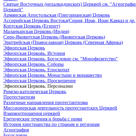
Святые Восточных (нехалкидонских) Церквей см. "Агиографи
Церквей"
Армянская Апостольская (Григорианская) Церковь
Ассирийская Церковь Востока(Сирия, Ирак, Иран Кавказ и др.
Коптская Церковь (Египет)
Маланкарская Церковь (Индия)
Сиро-Яковитская Церковь (Яковитская Церковь)
Эритрейская (Православная) Церковь (Северная Африка)
Эфиопская Церковь
Эфиопская Церковь. История
Эфиопская Церковь. Богословие см. "Монофизитство"
Эфиопская Церковь. Соборы
Эфиопская Церковь. Епископат
Эфиопская Церковь. Монастыри и монашество
Эфиопская Церковь. Просвещение
Эфиопская Церковь. Персоналии
Римско-католическая Церковь
Протестантизм
Различные направления протестантизма
Миссионерская деятельность протестантских Церквей
Взаимоотношения церквей
Еретические течения и борьба с ними
История христианства по странам и регионам
Агиография
Богословие