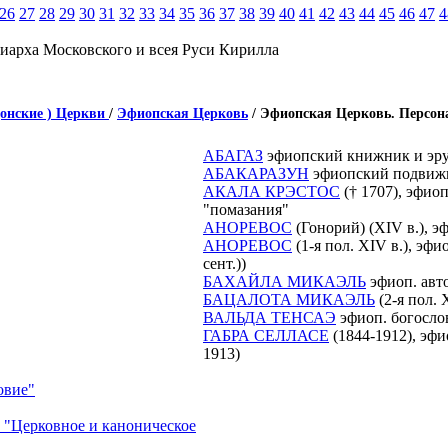
26
27
28
29
30
31
32
33
34
35
36
37
38
39
40
41
42
43
44
45
46
47
4
иарха Московского и всея Руси Кирилла
донские ) Церкви
/
Эфиопская Церковь
/ Эфиопская Церковь. Персон
АБАГАЗ
эфиопский книжник и эруд
АБАКАРАЗУН
эфиопский подвижн
АКАЛА КРЭСТОС
(† 1707), эфио
"помазания"
АНОРЕВОС
(Гонорий) (XIV в.), э
АНОРЕВОС
(1-я пол. XIV в.), эфи
сент.))
БАХАЙЛА МИКАЭЛЬ
эфиоп. авто
БАЦАЛОТА МИКАЭЛЬ
(2-я пол. 
ВАЛЬДА ТЕНСАЭ
эфиоп. богослов 
ГАБРА СЕЛЛАСЕ
(1844-1912), эфи
1913)
овие"
 "Церковное и каноническое