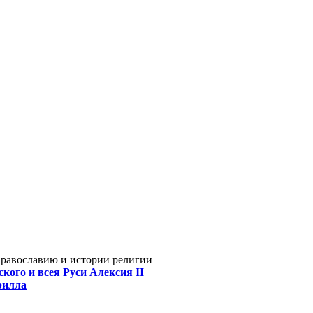
Православию и истории религии
кого и всея Руси Алексия II
рилла