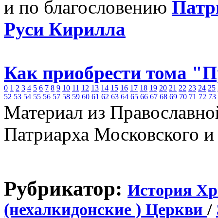
и по благословению
Патр
Руси Кирилла
Как приобрести тома "
0
1
2
3
4
5
6
7
8
9
10
11
12
13
14
15
16
17
18
19
20
21
22
23
24
25
52
53
54
55
56
57
58
59
60
61
62
63
64
65
66
67
68
69
70
71
72
73
Материал из Православно
Патриарха Московского и
Рубрикатор:
История Хр
(нехалкидонские ) Церкви
/