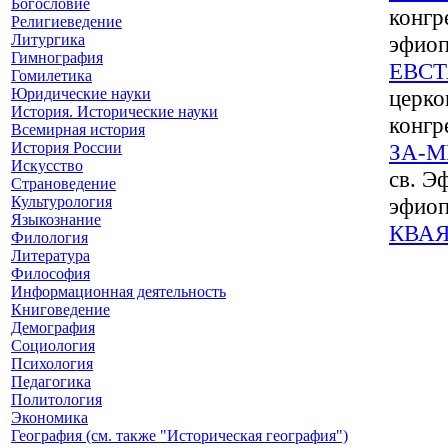
Богословие
конгр
Религиеведение
Литургика
эфиоп
Гимнография
ЕВС
Гомилетика
Юридические науки
церко
История. Исторические науки
конгр
Всемирная история
История России
ЗА-М
Искусство
св. Э
Страноведение
Культурология
эфиоп
Языкознание
КВА
Филология
Литература
Философия
Информационная деятельность
Книговедение
Демография
Социология
Психология
Педагогика
Политология
Экономика
География (см. также "Историческая география")