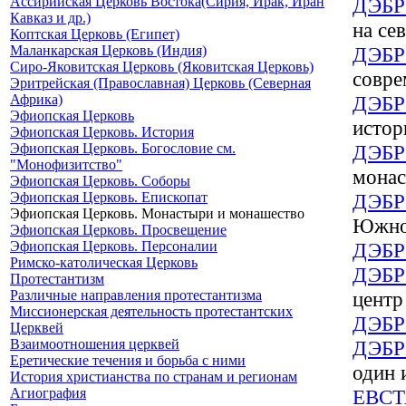
Ассирийская Церковь Востока(Сирия, Ирак, Иран
ДЭБР
Кавказ и др.)
на се
Коптская Церковь (Египет)
Маланкарская Церковь (Индия)
ДЭБР
Сиро-Яковитская Церковь (Яковитская Церковь)
совре
Эритрейская (Православная) Церковь (Северная
Африка)
ДЭБР
Эфиопская Церковь
истор
Эфиопская Церковь. История
Эфиопская Церковь. Богословие см.
ДЭБ
"Монофизитство"
монас
Эфиопская Церковь. Соборы
Эфиопская Церковь. Епископат
ДЭБ
Эфиопская Церковь. Монастыри и монашество
Южно
Эфиопская Церковь. Просвещение
Эфиопская Церковь. Персоналии
ДЭБ
Римско-католическая Церковь
ДЭБ
Протестантизм
Различные направления протестантизма
центр
Миссионерская деятельность протестантских
ДЭБ
Церквей
Взаимоотношения церквей
ДЭБ
Еретические течения и борьба с ними
один 
История христианства по странам и регионам
Агиография
ЕВС