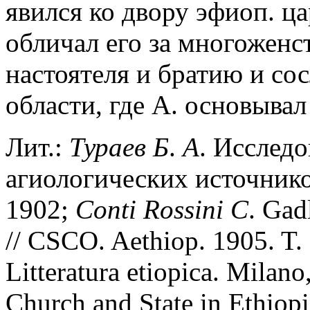
явился ко двору эфиоп. ц
обличал его за многоженст
настоятеля и братию и со
области, где А. основывал
Лит.:
Тураев
Б
.
А
. Исследо
агиологических источник
1902;
Conti
Rossini
C
. Gad
// CSCO. Aethiop. 1905. T.
Litteratura etiopica. Milano
Church and State in Ethiop