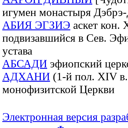
игумен монастыря Дэбрэ
АБИЯ ЭГЗИЭ
аскет кон. X
подвизавшийся в Сев. Эфи
устава
АБСАДИ
эфиопский церко
АДХАНИ
(1-й пол. XIV в
монофизитской Церкви
Электронная версия разр