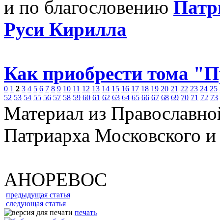
и по благословению
Патр
Руси Кирилла
Как приобрести тома "
0
1
2
3
4
5
6
7
8
9
10
11
12
13
14
15
16
17
18
19
20
21
22
23
24
25
52
53
54
55
56
57
58
59
60
61
62
63
64
65
66
67
68
69
70
71
72
73
Материал из Православно
Патриарха Московского и
АНОРЕВОС
предыдущая статья
следующая статья
печать