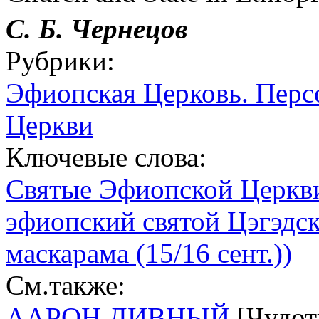
С. Б. Чернецов
Рубрики:
Эфиопская Церковь. Перс
Церкви
Ключевые слова:
Святые Эфиопской Церкв
эфиопский святой Цэгэдск
маскарама (15/16 сент.))
См.также:
ААРОН ДИВНЫЙ
[Чудотв