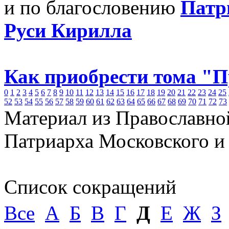
и по благословению
Патр
Руси Кирилла
Как приобрести тома "
0
1
2
3
4
5
6
7
8
9
10
11
12
13
14
15
16
17
18
19
20
21
22
23
24
25
52
53
54
55
56
57
58
59
60
61
62
63
64
65
66
67
68
69
70
71
72
73
Материал из Православно
Патриарха Московского и
Список сокращений
Все
А
Б
В
Г
Д
Е
Ж
З