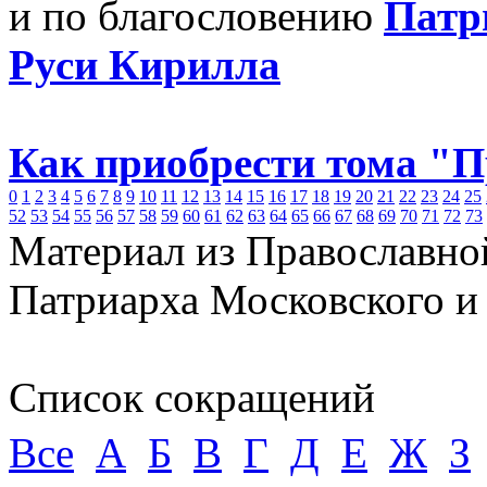
и по благословению
Патр
Руси Кирилла
Как приобрести тома "
0
1
2
3
4
5
6
7
8
9
10
11
12
13
14
15
16
17
18
19
20
21
22
23
24
25
52
53
54
55
56
57
58
59
60
61
62
63
64
65
66
67
68
69
70
71
72
73
Материал из Православно
Патриарха Московского и
Список сокращений
Все
А
Б
В
Г
Д
Е
Ж
З