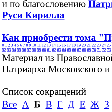
и по благословению
Патр
Руси Кирилла
Как приобрести тома "
0
1
2
3
4
5
6
7
8
9
10
11
12
13
14
15
16
17
18
19
20
21
22
23
24
25
52
53
54
55
56
57
58
59
60
61
62
63
64
65
66
67
68
69
70
71
72
73
Материал из Православно
Патриарха Московского и
Список сокращений
Все
А
Б
В
Г
Д
Е
Ж
З