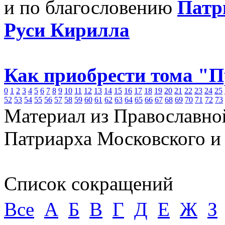
и по благословению
Патр
Руси Кирилла
Как приобрести тома "
0
1
2
3
4
5
6
7
8
9
10
11
12
13
14
15
16
17
18
19
20
21
22
23
24
25
52
53
54
55
56
57
58
59
60
61
62
63
64
65
66
67
68
69
70
71
72
73
Материал из Православно
Патриарха Московского и
Список сокращений
Все
А
Б
В
Г
Д
Е
Ж
З