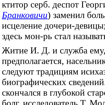
ктитор серб. деспот Георг
Бранковичи
) заменил бол
исцеление дочери-девицы;
здесь мон-рь стал называ
Житие И. Д. и служба ему
предполагается, насельни
следуют традициям исихаз
биографических сведений
скончался в глубокой стар
болг. исследователь Т. М