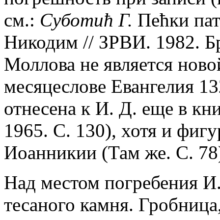
см.:
Суботић Г.
Пећки пат
Никодим // ЗРВИ. 1982. Бр
Моллова не является ново
месяцеслове Евангелия 13
отнесена к И. Д. еще в кн
1965. С. 130), хотя и фигу
Иоанникии (Там же. С. 78
Над местом погребения И.
тесаного камня. Гробница