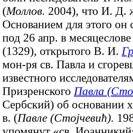
(
Моллов.
2004), что И. Д. ж
Основанием для этого он 
под 26 апр. в месяцеслове
(1329), открытого В. И.
Г
мон-ря св. Павла и сгорев
известного исследователям
Призренского
Павла (Сто
Сербский) об основании х
в. (
Павле (Стоjчевић).
198
упомянут «св. Иоанникий