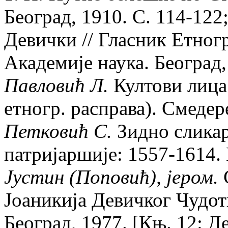
Београд, 1910. С. 114-122
Девички // Гласник Етног
Академиjе наука. Београд, 
Павловић Л.
Култови лица 
етногр. расправа). Смедер
Петковић С.
Зидно сликар
патриjаршиjе: 1557-1614. 
Jустин (Поповић), jером.
С
Jоаникиjа Девичког Чудот
Београд, 1977. [Књ. 12: Д