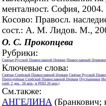
менталност. София, 2004. Г
Косово: Правосл. наследие 
сост.: А. М. Лидов. М., 20
О. С. Прокопцева
Рубрики:
Святые Русской Православной Церкви
Православный Церковны
Ключевые слова:
Святые Сербской Православной Церкви
Святые Русской Прав
Преподобные Сербской Православной Церкви
Пустынники
Ио
серб. 2 дек., 26 апр.; в РПЦ 26 апр.)
См.также:
АНГЕЛИНА
(Бранкович; н