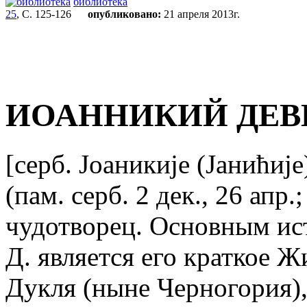
библиотека
25
, С. 125-126
опубликовано:
21 апреля 2013г.
ИОАННИКИЙ ДЕ
[серб. Jоаникиjе (Jанићиjе
(пам. серб. 2 дек., 26 апр
чудотворец. Основным ис
Д. является его краткое Ж
Дукля (ныне Черногория),