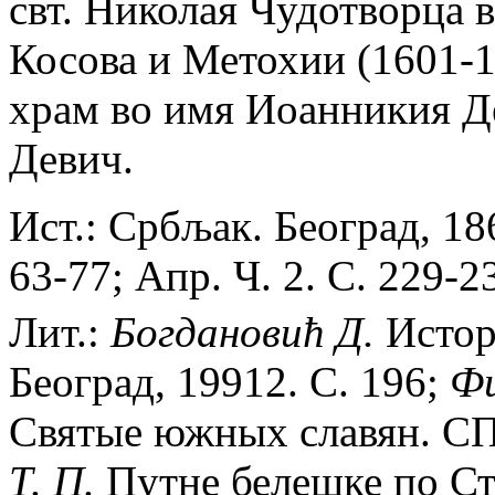
свт. Николая Чудотворца в
Косова и Метохии (1601-
храм во имя Иоанникия Де
Девич.
Ист.: Србљак. Београд, 18
63-77; Апр. Ч. 2. С. 229-2
Лит.:
Богдановић Д.
Истор
Београд, 19912. С. 196;
Фи
Святые южных славян. СПб
Т. П.
Путне белешке по Ст