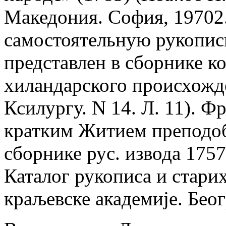
Македония. София, 19702.
самостоятельную рукопис
представлен в сборнике кон
хиландарского происхожде
Ксилургу. N 14. Л. 11). Ф
кратким Житием преподоб
сборнике рус. извода 175
Каталог рукописа и стари
краљевске академиjе. Беог