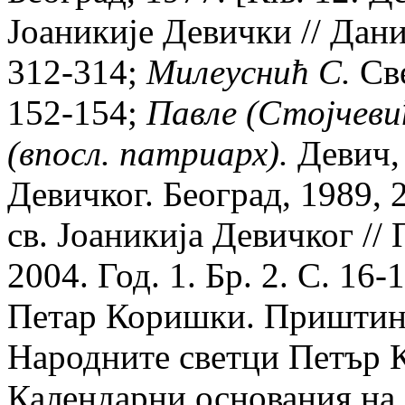
Jоаникиjе Девички // Даниц
312-314;
Милеуснић С.
Све
152-154;
Павле (Стоjчеви
(впосл. патриарх).
Девич, 
Девичког. Београд, 1989, 
св. Jоаникиjа Девичког //
2004. Год. 1. Бр. 2. С. 16
Петар Коришки. Приштина
Народните светци Петър 
Календарни основания на д