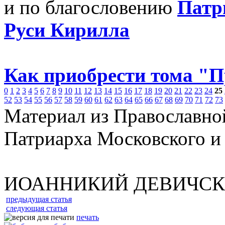
и по благословению
Патр
Руси Кирилла
Как приобрести тома "
0
1
2
3
4
5
6
7
8
9
10
11
12
13
14
15
16
17
18
19
20
21
22
23
24
25
52
53
54
55
56
57
58
59
60
61
62
63
64
65
66
67
68
69
70
71
72
73
Материал из Православно
Патриарха Московского и
ИОАННИКИЙ ДЕВИЧС
предыдущая статья
следующая статья
печать