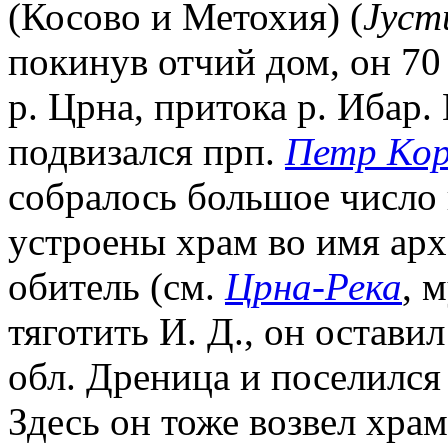
(Косово и Метохия) (
Jуст
покинув отчий дом, он 70
р. Црна, притока р. Ибар.
подвизался прп.
Петр Ко
собралось большое число 
устроены храм во имя ар
обитель (см.
Црна-Река
, 
тяготить И. Д., он остави
обл. Дреница и поселился 
Здесь он тоже возвел храм,