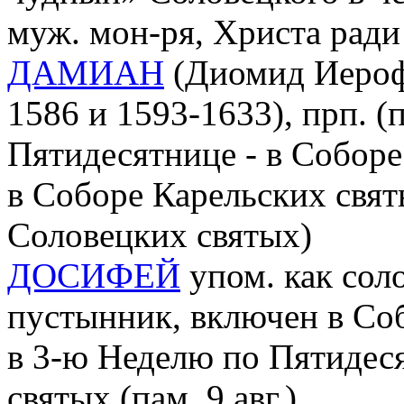
муж. мон-ря, Христа рад
ДАМИАН
(Диомид Иероф
1586 и 1593-1633), прп. (
Пятидесятнице - в Соборе
в Соборе Карельских святы
Соловецких святых)
ДОСИФЕЙ
упом. как сол
пустынник, включен в Со
в 3-ю Неделю по Пятидес
святых (пам. 9 авг.)