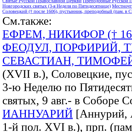
Святые Русской Православной Церкви
Преподобные Русской 
Новгородских святых (3-я Неделя по Пятидесятнице)
Местночт
Соловецкий († после 1606), пустынник, преподобный (пам. в С
См.также:
ЕФРЕМ, НИКИФОР († 16
ФЕОДУЛ, ПОРФИРИЙ, 
СЕВАСТИАН, ТИМОФЕЙ, 
(XVII в.), Соловецкие, п
3-ю Неделю по Пятидесят
святых, 9 авг.- в Соборе 
ИАННУАРИЙ
[Аннурий, 
1-й пол. XVI в.), прп. (па