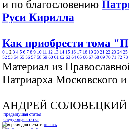
и по благословению
Патр
Руси Кирилла
Как приобрести тома "
0
1
2
3
4
5
6
7
8
9
10
11
12
13
14
15
16
17
18
19
20
21
22
23
24
25
52
53
54
55
56
57
58
59
60
61
62
63
64
65
66
67
68
69
70
71
72
73
Материал из Православно
Патриарха Московского и
АНДРЕЙ СОЛОВЕЦКИЙ
предыдущая статья
следующая статья
печать