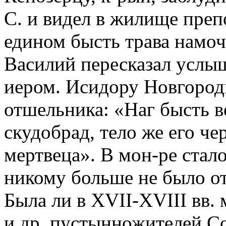
С. и видел в жилище преп
едином бысть трава намоч
Василий пересказал услы
иером. Исидору Новгород
отшельника: «Наг бысть в
скудобрад, тело же его чер
мертвеца». В мон-ре стал
никому больше не было от
Была ли в XVII-XVIII вв. 
и др. пустынножителей Со