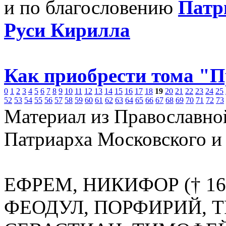
и по благословению
Патр
Руси Кирилла
Как приобрести тома "
0
1
2
3
4
5
6
7
8
9
10
11
12
13
14
15
16
17
18
19
20
21
22
23
24
25
52
53
54
55
56
57
58
59
60
61
62
63
64
65
66
67
68
69
70
71
72
73
Материал из Православно
Патриарха Московского и
ЕФРЕМ, НИКИФОР († 16
ФЕОДУЛ, ПОРФИРИЙ, 