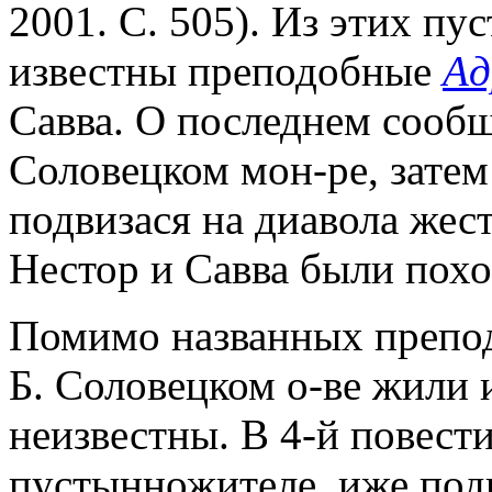
2001. С. 505). Из этих п
известны преподобные
Ад
Савва. О последнем сообщ
Соловецком мон-ре, затем
подвизася на диавола жес
Нестор и Савва были пох
Помимо названных преподо
Б. Соловецком о-ве жили 
неизвестны. В 4-й повести
пустынножителе, иже под