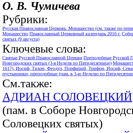
О. В. Чумичева
Рубрики:
Русская Православная Церковь. Монашество (см. также по пер
Монашество
Православный Церковный календарь 2016 г.
Собор
святых (9 августа)
Ключевые слова:
Святые Русской Православной Церкви
Преподобные Русской 
Новгородских святых (3-я Неделя по Пятидесятнице)
Монашест
1617), Иосиф, Тихон, Феодул, Порфирий, Трифон, Иосиф, Севаст
пустынники, преподобные (пам. в 3-ю Неделю по Пятидесятнице
См.также:
АДРИАН СОЛОВЕЦКИЙ
(пам. в Соборе Новгородск
Соловецких святых)