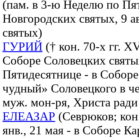
(пам. в 3-ю Неделю по Пя
Новгородских святых, 9 а
святых)
ГУРИЙ
(† кон. 70-х гг. XVI
Соборе Соловецких святы
Пятидесятнице - в Соборе
чудный» Соловецкого в ч
муж. мон-ря, Христа рад
ЕЛЕАЗАР
(Севрюков; кон. 
янв., 21 мая - в Соборе К