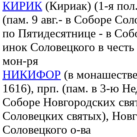
КИРИК
(Кириак) (1-я пол.
(пам. 9 авг.- в Соборе Со
по Пятидесятнице - в Соб
инок Соловецкого в чест
мон-ря
НИКИФОР
(в монашестве 
1616), прп. (пам. в 3-ю Н
Соборе Новгородских свят
Соловецких святых), Нов
Соловецкого о-ва