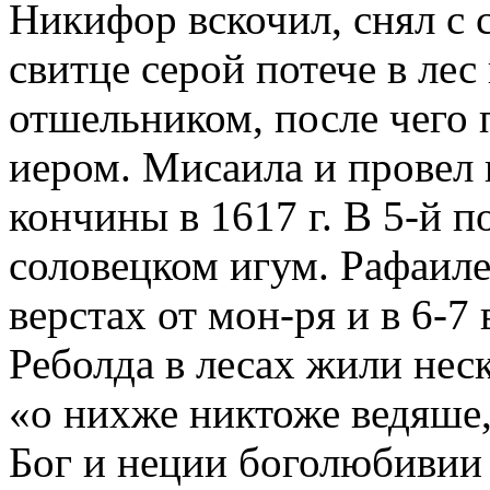
Никифор вскочил, снял с с
свитце серой потече в лес
отшельником, после чего 
иером. Мисаила и провел 
кончины в 1617 г. В 5-й п
соловецком игум. Рафаиле (
верстах от мон-ря и в 6-7
Реболда в лесах жили нес
«о нихже никтоже ведяше
Бог и неции боголюбивии 