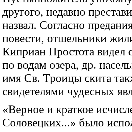
другого, недавно престави
назвал. Согласно предани
повести, отшельники жили
Киприан Простота видел 
по водам озера, др. насел
имя Св. Троицы скита так
свидетелями чудесных яв
«Верное и краткое исчис
Соловецких...» было исп