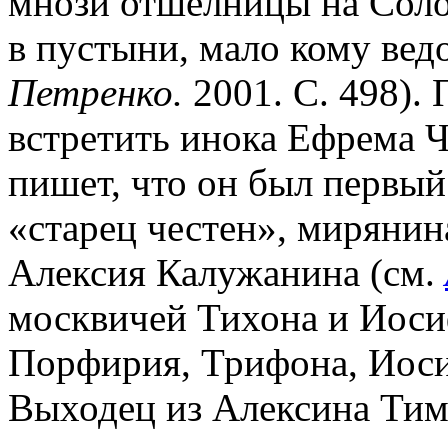
мнози отшелницы на Соло
в пустыни, мало кому ведо
Петренко.
2001. С. 498).
встретить инока Ефрема Ч
пишет, что он был первы
«старец честен», миряни
Алексия Калужанина (см.
москвичей Тихона и Иоси
Порфирия, Трифона, Иоси
Выходец из Алексина Тим