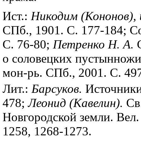
Ист.:
Никодим (Кононов), 
СПб., 1901. С. 177-184; С
С. 76-80;
Петренко Н. А.
С
о соловецких пустынножи
мон-рь. СПб., 2001. С. 49
Лит.:
Барсуков.
Источники 
478;
Леонид (Кавелин).
Св.
Новгородской земли. Вел. 
1258, 1268-1273.