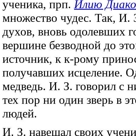
ученика, прп.
Илию Диако
множество чудес. Так, И. 
духов, вновь одолевших г
вершине безводной до это
источник, к к-рому прино
получавших исцеление. О
медведь. И. З. говорил с н
тех пор ни один зверь в э
людей.
И. З. навещал своих учен