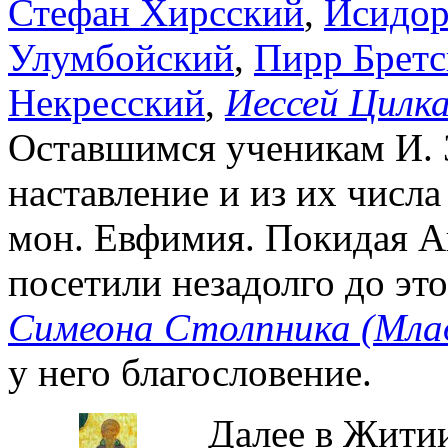
Стефан Хирсский
,
Исидор
Улумбойский
,
Пирр Брет
Некресский
,
Иессей Цилк
Оставшимся ученикам И. 
наставление и из их числ
мон. Евфимия. Покидая Ан
посетили незадолго до эт
Симеона Столпника (Мла
у него благословение.
Далее в Жити