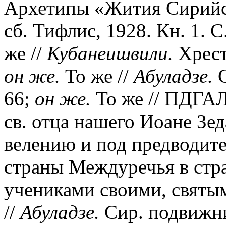
Архетипы «Жития Сирийск
сб. Тифлис, 1928. Кн. 1. С.
же //
Кубанеишвили.
Хресто
он же.
То же //
Абуладзе.
С
66;
он же.
То же // ПДГАЛ.
св. отца нашего Иоане Зе
велению и под предводите
страны Междуречья в стр
учениками своими, святым
//
Абуладзе.
Сир. подвижник