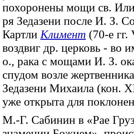
похоронены мощи св. Или
ря Зедазени после И. З. 
Картли
Климент
(70-е гг. 
воздвиг др. церковь - во и
о., рака с мощами И. З. о
спудом возле жертвенника
Зедазени Михаила (кон. XI
уже открыта для поклонен
М.-Г. Сабинин в «Рае Гру
знамении Божием», проис