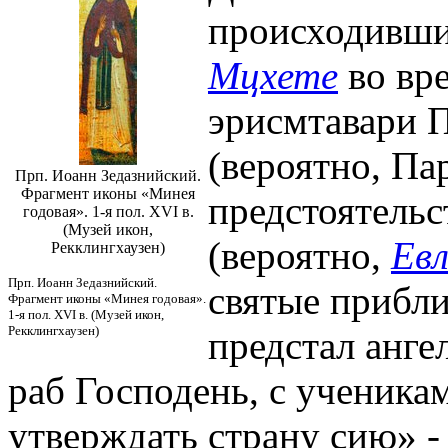
происходивши
Мцхете
во вре
эрисмтавари 
(вероятно, Па
Прп. Иоанн Зедазнийский.
Фрагмент иконы «Минея
предстоятельс
годовая». 1-я пол. XVI в.
(Музей икон,
(вероятно,
Евл
Рекклингхаузен)
Прп. Иоанн Зедазнийский.
святые прибли
Фрагмент иконы «Минея годовая».
1-я пол. XVI в. (Музей икон,
Рекклингхаузен)
предстал анге
раб Господень, с ученика
утверждать страну сию» -