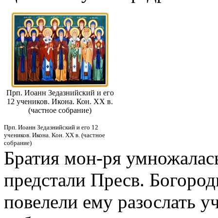
Прп. Иоанн Зедазнийский и его
12 учеников. Икона. Кон. XX в.
(частное собрание)
Прп. Иоанн Зедазнийский и его 12
учеников. Икона. Кон. XX в. (частное
собрание)
Братия мон-ря умножалась
предстали Пресв. Богороди
повелели ему разослать уч