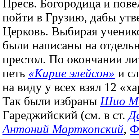
Пресв. Богородица и пове
пойти в Грузию, дабы утв
Церковь. Выбирая ученико
были написаны на отдель
престол. По окончании лит
петь
«Кирие элейсон»
и сл
на виду у всех взял 12 «х
Так были избраны
Шио М
Гареджийский (см. в ст.
Д
Антоний Марткопский
,
Ф