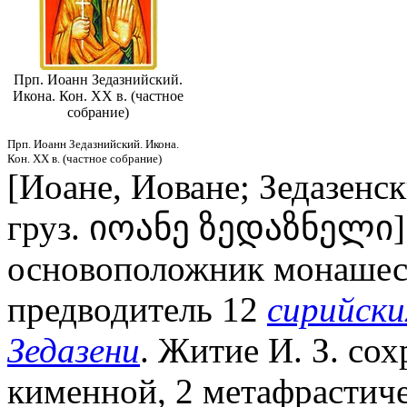
Прп. Иоанн Зедазнийский.
Икона. Кон. XX в. (частное
собрание)
Прп. Иоанн Зедазнийский. Икона.
Кон. XX в. (частное собрание)
[Иоане, Иоване; Зедазенск
груз. იოანე ზედაზნელი] (V
основоположник монашеств
предводитель 12
сирийски
Зедазени
. Житие И. З. сох
кименной, 2 метафрастиче