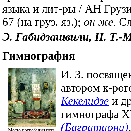
языка и лит-ры / АН Грузи
67 (на груз. яз.);
он же.
Сл
Э. Габидзашвили, Н. Т.-М
Гимнография
И. З. посвящ
автором к-рого
Кекелидзе
и др
гимнографа XV
(Багратиони)
Место погребения прп.