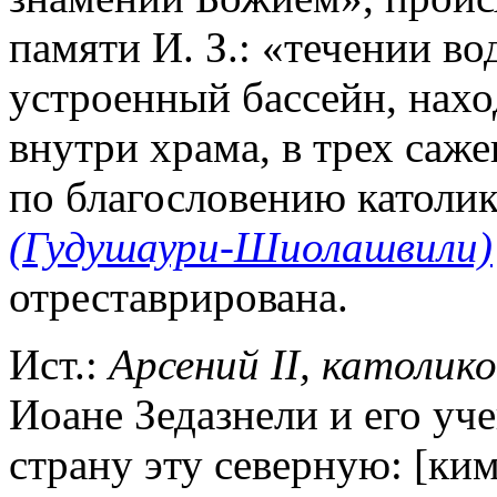
памяти И. З.: «течении во
устроенный бассейн, нахо
внутри храма, в трех сажен
по благословению католи
(Гудушаури-Шиолашвили)
отреставрирована.
Ист.:
Арсений II, католико
Иоане Зедазнели и его уч
страну эту северную: [ким