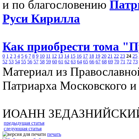
и по благословению
Патр
Руси Кирилла
Как приобрести тома "
0
1
2
3
4
5
6
7
8
9
10
11
12
13
14
15
16
17
18
19
20
21
22
23
24
25
52
53
54
55
56
57
58
59
60
61
62
63
64
65
66
67
68
69
70
71
72
73
Материал из Православно
Патриарха Московского и
ИОАНН ЗЕДАЗНИЙСКИ
предыдущая статья
следующая статья
печать