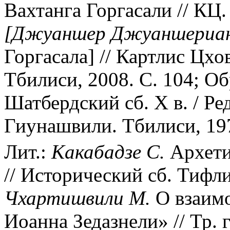
Вахтанга Горгасали // КЦ. 
[Джуаншер Джуаншериан
Горгасала] // Картлис Цхо
Тбилиси, 2008. С. 104; О
Шатбердский сб. X в. / Ре
Гиунашвили. Тбилиси, 1979.
Лит.:
Какабадзе С.
Архети
// Исторический сб. Тифлис
Чхартишвили М.
О взаимо
Иоанна Зедазнели» // Тр. г