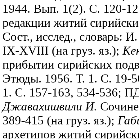
1944. Вып. 1(2). С. 120-12
редакции житий сирийски
Сост., исслед., словарь: И
IX-XVIII (на груз. яз.);
Kек
прибытии сирийских подв
Этюды. 1956. Т. 1. С. 19-
1. С. 157-163, 534-536; ПД
Джавахишвили И.
Сочинен
389-415 (на груз. яз.);
Габ
архетипов житий сирийск