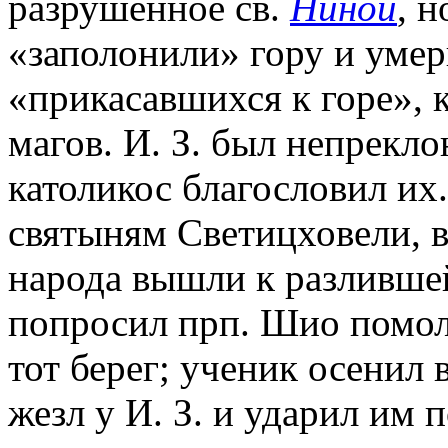
разрушенное св.
Ниной
, 
«заполонили» гору и умер
«прикасавшихся к горе»,
магов. И. З. был непрекло
католикос благословил и
святыням Светицховели, в
народа вышли к разлившейс
попросил прп. Шио помол
тот берег; ученик осенил
жезл у И. З. и ударил им п