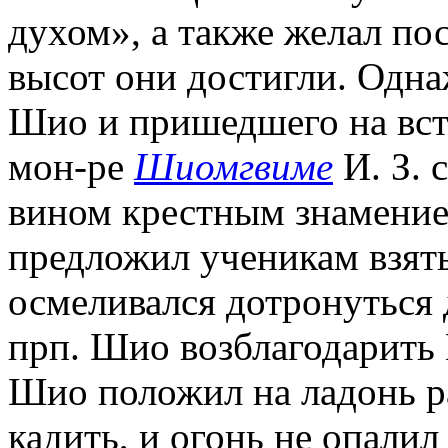
духом», а также желал по
высот они достигли. Одн
Шио и пришедшего на встр
мон-ре
Шиомгвиме
И. З. 
вином крестным знамением
предложил ученикам взять
осмеливался дотронуться д
прп. Шио возблагодарить 
Шио положил на ладонь ра
кадить, и огонь не опалил 