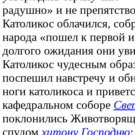
радушно» и не препятств
Католикос облачился, соб
народа «пошел к первой 
долгого ожидания они уви
Католикос чудесным образо
поспешил навстречу и обн
ноги католикоса и приветс
кафедральном соборе
Све
поклонились Животворяще
спудом
хитону Господню