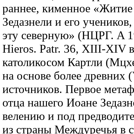
раннее, кименное «Житие
Зедазнели и его учеников
эту северную» (НЦРГ. A 19
Hieros. Patr. 36, XIII-XIV
католикосом Картли (Мцх
на основе более древних 
источников. Первое метаф
отца нашего Иоане Зедаз
велению и под предводит
из страны Междуречья в с