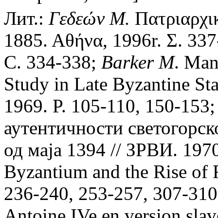
Лит.:
Γεδεών Μ.
Πατριαρχικ
1885. Αθήνα, 1996r. Σ. 33
С. 334-338;
Barker M
. Man
Study in Late Byzantine S
1969. P. 105-110, 150-153
аутентичности светогорск
од маjа 1394 // ЗРВИ. 1970
Byzantium and the Rise of 
236-240, 253-257, 307-31
Antoine IVe en version slav