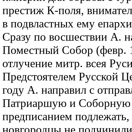
престиж К-поля, внимател
в подвластных ему епархиях
Сразу по восшествии А. н
Поместный Собор (февр. 
отлучение митр. всея Рус
Предстоятелем Русской Це
году А. направил с отпр
Патриаршую и Соборную г
предписанием подлежать, 
новгородцы не подчинилис