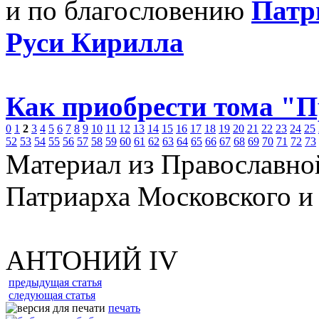
и по благословению
Патр
Руси Кирилла
Как приобрести тома "
0
1
2
3
4
5
6
7
8
9
10
11
12
13
14
15
16
17
18
19
20
21
22
23
24
25
52
53
54
55
56
57
58
59
60
61
62
63
64
65
66
67
68
69
70
71
72
73
Материал из Православно
Патриарха Московского и
АНТОНИЙ IV
предыдущая статья
следующая статья
печать