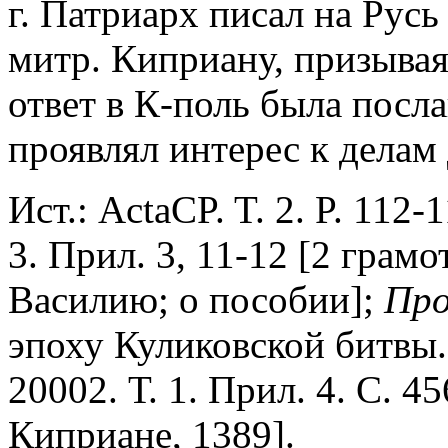
г. Патриарх писал на Рус
митр. Киприану, призыва
ответ в К-поль была посла
проявлял интерес к делам 
Ист.: ActaCP. T. 2. P. 112
3. Прил. 3, 11-12 [2 грамо
Василию; о пособии];
Про
эпоху Куликовской битвы.
20002. Т. 1. Прил. 4. С. 
Киприане, 1389].