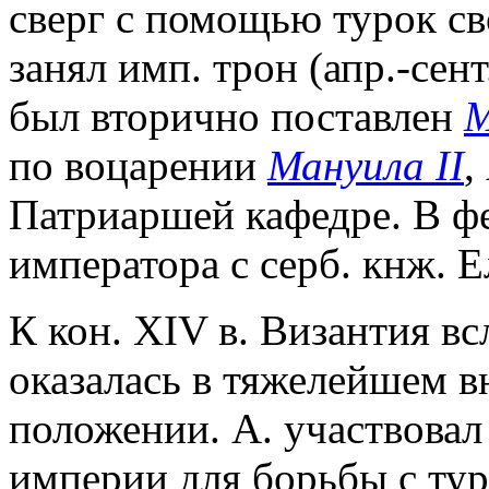
сверг с помощью турок св
занял имп. трон (апр.-сен
был вторично поставлен
М
по воцарении
Мануила II
,
Патриаршей кафедре. В фе
императора с серб. кнж. 
К кон. XIV в. Византия в
оказалась в тяжелейшем 
положении. А. участвова
империи для борьбы с тур