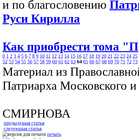
и по благословению
Патр
Руси Кирилла
Как приобрести тома "
0
1
2
3
4
5
6
7
8
9
10
11
12
13
14
15
16
17
18
19
20
21
22
23
24
25
52
53
54
55
56
57
58
59
60
61
62
63
64
65
66
67
68
69
70
71
72
73
Материал из Православно
Патриарха Московского и
СМИРНОВА
предыдущая статья
следующая статья
печать