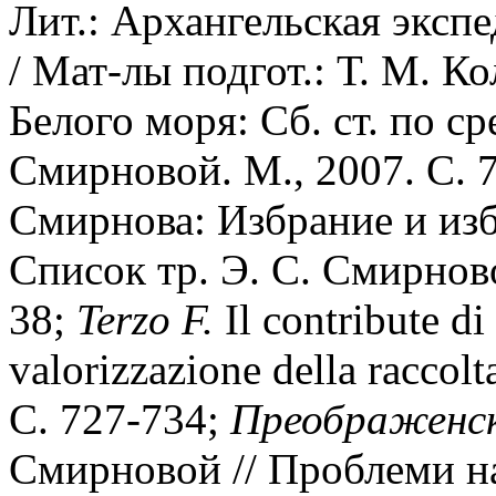
Лит.: Архангельская эксп
/ Мат-лы подгот.: Т. М. К
Белого моря: Сб. ст. по ср
Смирновой. М., 2007. С. 
Смирнова: Избрание и избр
Список тр. Э. С. Смирновой
38;
Terzo F.
Il contribute d
valorizzazione della raccolt
С. 727-734;
Преображенск
Смирновой // Проблеми на 