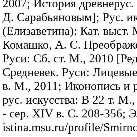
2007; История древнерус. 
Д. Сарабьяновым]; Рус. и
(Елизаветина): Кат. выст. 
Комашко, А. С. Преображе
Руси: Сб. ст. М., 2010 [Ре
Средневек. Руси: Лицевые
в. М., 2011; Иконопись и 
рус. искусства: В 22 т. М.,
- сер. XIV в. С. 208-356; 
istina.msu.ru/profile/Smirn