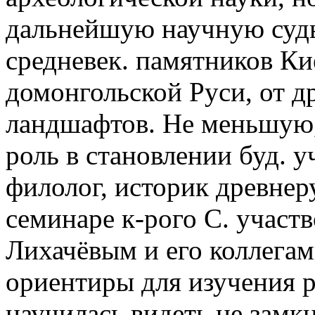
дальнейшую научную судь
средневек. памятников Кие
домонгольской Руси, от д
ландшафтов. Не меньшую,
роль в становлении буд. 
филолог, историк древнеру
семинаре к-рого С. участ
Лихачёвым и его коллегам
ориентиры для изучения р
научилась видеть не замк