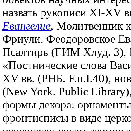
назвать рукописи XI-XV в
Евангелие
, Молитвенник к
Фриули, Феодоровское Ев
Псалтирь (ГИМ Хлуд. 3), 
«Постнические слова Вас
XV вв. (РНБ. F.п.I.40), н
(New York. Public Library
формы декора: орнаменты,
фронтисписы в виде церк
персонажи
среди «авторс