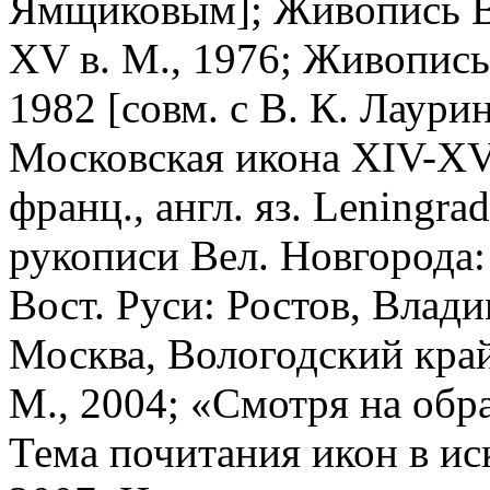
Ямщиковым]; Живопись Вел
XV в. М., 1976; Живопись
1982 [совм. с В. К. Лаури
Московская икона XIV-XVII
франц., англ. яз. Leningra
рукописи Вел. Новгорода:
Вост. Руси: Ростов, Влад
Москва, Вологодский край,
М., 2004; «Смотря на об
Тема почитания икон в иск