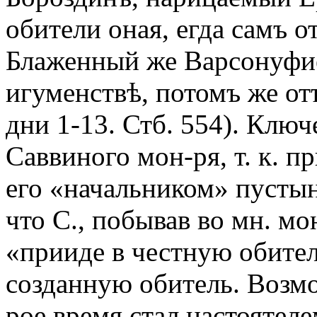
обители оная, егда самъ о
Блаженный же Варсонуфие
игуменствѣ, потомъ же от
дни 1-13. Стб. 554). Ключ
Саввиного мон-ря, т. к. 
его «начальником» пустын
что С., побывав во мн. м
«прииде в честную обитель
созданную обитель. Возмож
рое время стал настоятеле