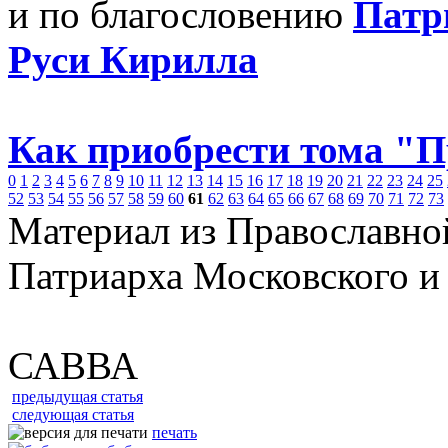
и по благословению
Патр
Руси Кирилла
Как приобрести тома "
0
1
2
3
4
5
6
7
8
9
10
11
12
13
14
15
16
17
18
19
20
21
22
23
24
25
52
53
54
55
56
57
58
59
60
61
62
63
64
65
66
67
68
69
70
71
72
73
Материал из Православно
Патриарха Московского и
САВВА
предыдущая статья
следующая статья
печать