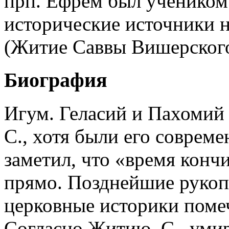
прп. Ефрем был учеником 
исторические источники н
(Житие Саввы Вишерского.
Биография
Игум. Геласий и Пахомий
С., хотя были его совре
заметил, что «время конч
прямо. Позднейшие рукоп
церковные историки помеча
Согласно Житию, С., умир