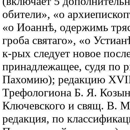
(включает 5 дополнительн
обители», «о архиепископ
«о Иоаннѣ, одержимь тря
гроба святаго», «о Устиан
к-рых следует новое посл
принадлежащее, судя по 
Пахомию); редакцию XVII
Трефологиона Б. Я. Козын
Ключевского и свящ. В. М
редакция, по классификац