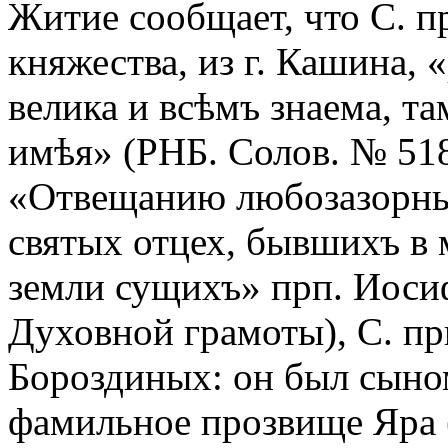
Житие сообщает, что С. п
княжества, из г. Кашина, 
велика и всѣмъ знаема, та
имѣя» (РНБ. Солов. № 518
«Отвещанию любозазорным
святых отцех, бывшихъ в 
земли сущихъ» прп. Иосиф
Духовной грамоты), С. п
Бороздиных: он был сыно
фамильное прозвище Яра 