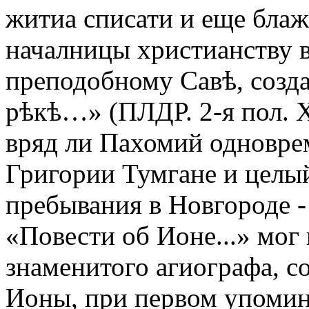
житиа списати и еще бла
началницы христианству в
преподобному Савѣ, созд
рѣкѣ…» (ПЛДР. 2-я пол. X
вряд ли Пахомий одновре
Григории Тумгане и целый
пребывания в Новгороде - 
«Повести об Ионе...» мог
знаменитого агиографа, со
Ионы, при первом упомин