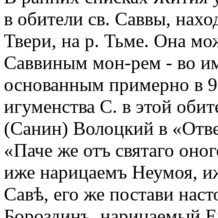
в обители св. Саввы, нах
Твери, на р. Тьме. Она мо
Саввиным мон-рем - во и
основанным примерно в 90
игуменства С. в этой оби
(Санин) Волоцкий в «Отв
«Паче же отъ святаго оно
иже нарицаемъ Неумоя, и
Савѣ, его же постави нас
Бороздинъ, нарицаемый Е