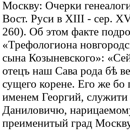
Москву: Очерки генеалоги
Вост. Руси в XIII - сер. XV
260). Об этом факте подр
«Трефологиона новгородс
сына Козыневского»: «Се
отецъ наш Сава рода бѣ в
сущего корене. Его же бо 
именем Георгий, служити
Даниловичю, нарицаемому
преименитый град Москву,