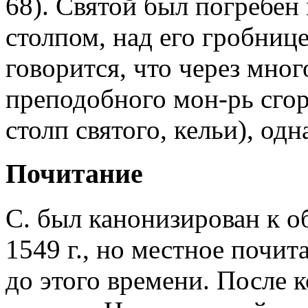
68). Святой был погребен
столпом, над его гробниц
говорится, что через мног
преподобного мон-рь сгоре
столп святого, кельи), од
Почитание
С. был канонизирован к 
1549 г., но местное почит
до этого времени. После