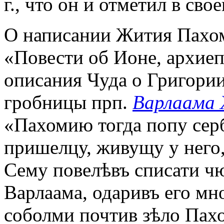
г., что он и отметил в сво
О написании Жития Пахом
«Повести об Ионе, архие
описания Чуда о Григори
гробницы прп.
Варлаама 
«Пахомию тогда попу сер
пришелцу, живущу у него
Сему повелѣвъ списати ч
Варлаама, одаривъ его мн
соболми почтив зѣло Пах