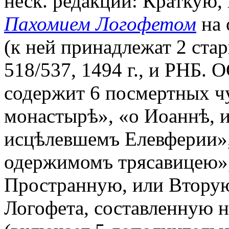
неск. редакций: Краткую
Пахомием Логофетом
на 
(к ней принадлежат 2 ста
518/537, 1494 г., и РНБ. О
содержит 6 посмертных чу
монастырѣ», «о Иоаннѣ, 
исцѣлевшемъ Елевферии»,
одержимомъ трясавицею»,
Пространную, или Втору
Логофета, составленную н