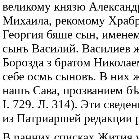
великому князю Александр
Михаила, рекомому Храбр
Георгия бяше сын, имене
сынъ Василий. Василиев 
Борозда з братом Никола
себе осмь сыновъ. В них 
нашъ Сава, прозванием бѣ
I. 729. Л. 314). Эти свед
из Патриаршей редакции 
В ранних списках Жития у