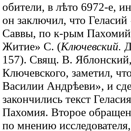
обители, в лѣто 6972-е, и
он заключил, что Геласий
Саввы, по к-рым Пахомий 
Житие» С. (
Ключевский.
Д
157). Свящ. В. Яблонски
Ключевского, заметил, чт
Василии Андрѣеви», и сде
закончились текст Геласи
Пахомия. Второе обращен
по мнению исследователя,