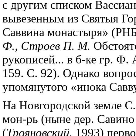
с другим списком Вассиан
вывезенным из Святыя Го
Саввина монастыря» (РНБ. 
Ф., Строев П. М.
Обстояте
рукописей... в б-ке гр. Ф. 
159. С. 92). Однако вопро
упомянутого «инока Савву
На Новгородской земле С.
мон-рь (ныне дер. Савино 
(
Трояновский.
1993) перво