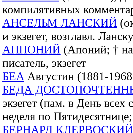
компилятивных комментар
АНСЕЛЬМ ЛАНСКИЙ
(ок
и экзегет, возглавл. Ланс
АППОНИЙ
(Апоний; † на
писатель, экзегет
БЕА
Августин (1881-1968),
БЕДА ДОСТОПОЧТЕНН
экзегет (пам. в День всех
неделя по Пятидесятнице; 
БЕРНАРД КЛЕРВОСКИЙ