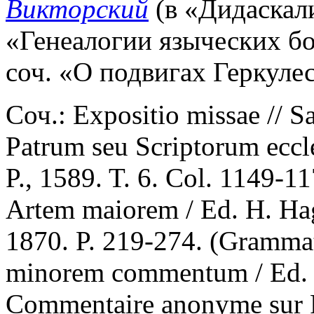
Викторский
(в «Дидаскал
«Генеалогии языческих бо
соч. «О подвигах Геркулес
Соч.: Expositio missae // S
Patrum seu Scriptorum eccl
P., 1589. T. 6. Col. 1149-
Artem maiorem / Ed. H. Hag
1870. P. 219-274. (Grammati
minorem commentum / Ed. 
Commentaire anonyme sur P