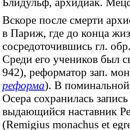
Блидульф, архидиак. Мец
Вскоре после смерти архие
в Париж, где до конца жи
сосредоточившись гл. обр.
Среди его учеников был с
942), реформатор зап. мо
реформа
). В поминальной
Осера сохранилась запись 
выдающийся наставник Ре
(Remigius monachus et egre