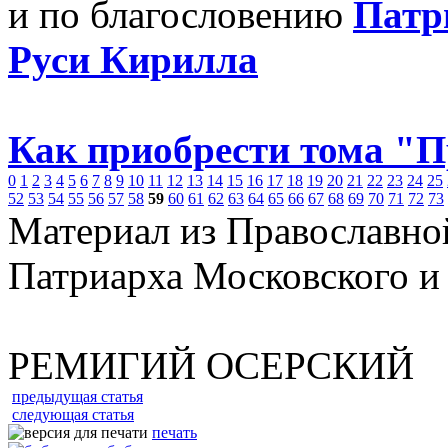
и по благословению
Патр
Руси Кирилла
Как приобрести тома "
0
1
2
3
4
5
6
7
8
9
10
11
12
13
14
15
16
17
18
19
20
21
22
23
24
25
52
53
54
55
56
57
58
59
60
61
62
63
64
65
66
67
68
69
70
71
72
73
Материал из Православно
Патриарха Московского и
РЕМИГИЙ ОСЕРСКИЙ
предыдущая статья
следующая статья
печать