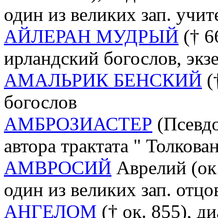
один из великих зап. учи
АЙЛЕРАН МУДРЫЙ
(† 6
ирландский богослов, экзеге
АМАЛЬРИК БЕНСКИЙ
(
богослов
АМБРОЗИАСТЕР
(Псевдо
автора трактата " Толкова
АМВРОСИЙ
Аврелий (ок.
один из великих зап. отцов
АНГЕЛОМ
(† ок. 855), д