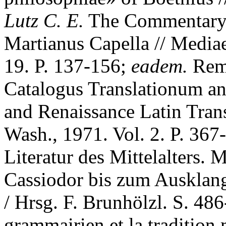
Lutz C. E.
The Commentary 
Martianus Capella // Mediae
19. P. 137-156;
eadem.
Remi
Catalogus Translationum 
and Renaissance Latin Tran
Wash., 1971. Vol. 2. P. 367
Literatur des Mittelalters.
Cassiodor bis zum Ausklang
/ Hrsg. F. Brunhölzl. S. 48
grammairien et la tradition