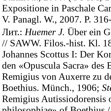
Expositione in Paschale Ca
V. Panagl. W., 2007. P. 316
Лит.:
Huemer J.
Über ein G
// SAWW. Filos.-hist. Kl. 1
Johannes Scottus I: Der Ko
den «Opuscula Sacra» des B
Remigius von Auxerre zu d
Boethius. Münch., 1906;
St
Remigius Autissiodorensis 
philosophiae» of Boethius /