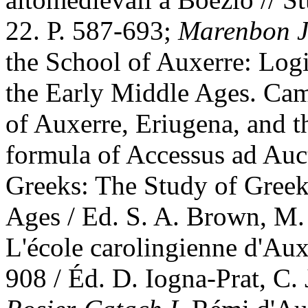
22. Р. 587-693;
Marenbon J
the School of Auxerre: Log
the Early Middle Ages. Ca
of Auxerre, Eriugena, and t
formula of Accessus ad Auct
Greeks: The Study of Greek 
Ages / Ed. S. A. Brown, M. 
L'école carolingienne d'Au
908 / Éd. D. Iogna-Prat, C.