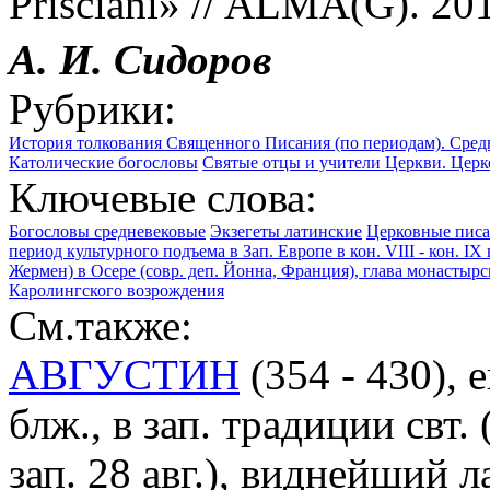
Prisciani» // ALMA(G). 2014
А. И. Сидоров
Рубрики:
История толкования Священного Писания (по периодам). Сред
Католические богословы
Святые отцы и учители Церкви. Церко
Ключевые слова:
Богословы средневековые
Экзегеты латинские
Церковные писа
период культурного подъема в Зап. Европе в кон. VIII - кон. IX 
Жермен) в Осере (совр. деп. Йонна, Франция), глава монастырс
Каролингского возрождения
См.также:
АВГУСТИН
(354 - 430),
блж., в зап. традиции свт.
зап. 28 авг.), виднейший 