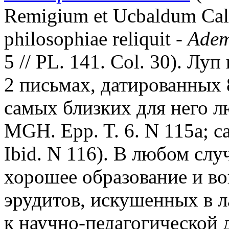
Remigium et Ucbaldum Ca
philosophiae reliquit -
Adem
5 // PL. 141. Col. 30). Лу
2 письмах, датированных 8
самых близких для него лю
MGH. Epp. T. 6. N 115а; ca
Ibid. N 116). В любом слу
хорошее образование и во
эрудитов, искушенных в л
к научно-педагогической 