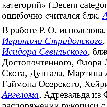
категорий» (Decem categor
ошибочно считался блж.
В работе Р. О. использов
Иеронима Стридонского
,
Исидора Севильского
, бл
Достопочтенного, Флора 
Скота, Дунгала, Мартина 
Гаймона Осерского, Хейр
Ангелома
, Адревальда из 
распоряжении рукописи с