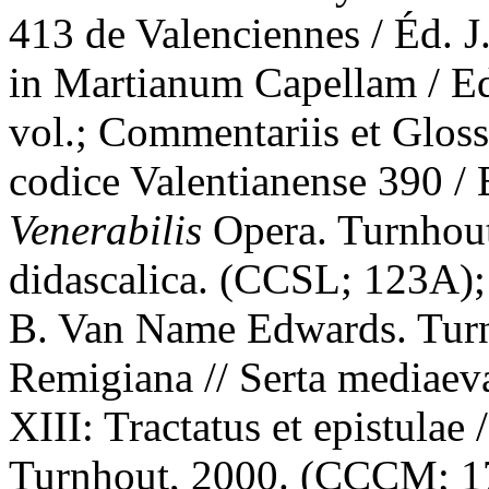
413 de Valenciennes / Éd.
in Martianum Capellam / Ed
vol.; Commentariis et Glos
codice Valentianense 390 / 
Venerabilis
Opera. Turnhout
didascalica. (CCSL; 123A);
B. Van Name Edwards. Tur
Remigiana // Serta mediaeva
XIII: Tractatus et epistulae
Turnhout, 2000. (CCCM; 17