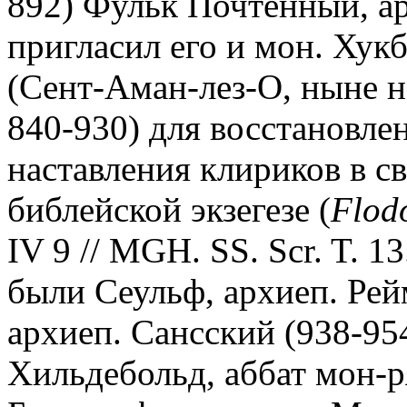
892) Фульк Почтенный, ар
пригласил его и мон. Хукб
(Сент-Аман-лез-О, ныне н
840-930) для восстановле
наставления клириков в с
библейской экзегезе (
Flod
IV 9 // MGH. SS. Scr. T. 13
были Сеульф, архиеп. Рей
архиеп. Сансский (938-95
Хильдебольд, аббат мон-р