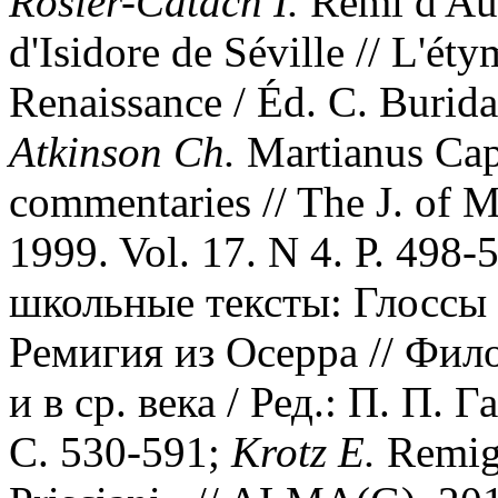
Rosier-Catach I.
Rémi d'Aux
d'Isidore de Séville // L'éty
Renaissance / Éd. C. Buridan
Atkinson Ch.
Martianus Cape
commentaries // The J. of M
1999. Vol. 17. N 4. Р. 498-
школьные тексты: Глоссы 
Ремигия из Осерра // Фи
и в ср. века / Ред.: П. П. 
С. 530-591;
Krotz E.
Remigi