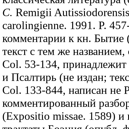
C.
Remigii Autissiodorensis 
carolingienne. 1991. P. 45
комментарии к кн. Бытие (
текст с тем же названием,
Col. 53-134, принадлежит 
и Псалтирь (не издан; тек
Col. 133-844, написан не Р
комментированный разбор
(Expositio missae. 1589) 
трактаты Боэция (опубл. 