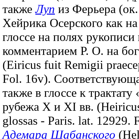
также
Луп
из Ферьера (ок. 
Хейрика Осерского как на 
глоссе на полях рукописи 
комментарием Р. О. на бо
(Eiricus fuit Remigii praec
Fol. 16v). Соответствующ
также в глоссе к трактату
рубежа X и XI вв. (Heiricus
glossas - Paris. lat. 12929
Адемара Шабанского
(Hel