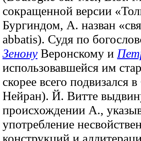
сокращенной версии «Тол
Бургиндом, А. назван «свя
abbatis). Судя по богосло
Зенону
Веронскому и
Пет
использовавшейся им стар
скорее всего подвизался в
Нейран). Й. Витте выдвин
происхождении А., указыва
употребление несвойстве
конструкций и аллитераци