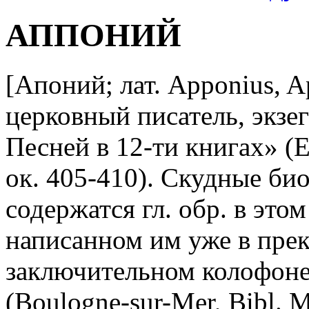
АППОНИЙ
[Апоний; лат. Apponius, Apo
церковный писатель, экзег
Песней в 12-ти книгах» (Ex
ок. 405-410). Скудные би
содержатся гл. обр. в это
написанном им уже в прек
заключительном колофоне
(Boulogne-sur-Mer, Bibl. Mu