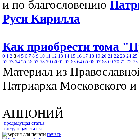
и по благословению
Патр
Руси Кирилла
Как приобрести тома "
0
1
2
3
4
5
6
7
8
9
10
11
12
13
14
15
16
17
18
19
20
21
22
23
24
25
52
53
54
55
56
57
58
59
60
61
62
63
64
65
66
67
68
69
70
71
72
73
Материал из Православно
Патриарха Московского и
АППОНИЙ
предыдущая статья
следующая статья
печать