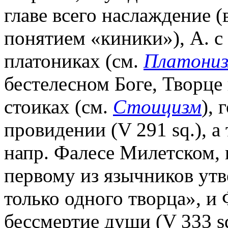
главе всего наслаждение 
понятием «киники»), А. с
платониках (см.
Платони
бестелесном Боге, Творце в
стоиках (см.
Стоицизм
),
провидении (V 291 sq.), а
напр. Фалесе Милетском, 
первому из язычников утв
только одного творца», и
бессмертие души (V 333 s