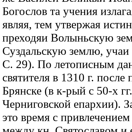
Богослов та учения излага
являя, тем утвержая исти
преходяи Волыньскую зем
Суздальскую землю, учаи
С. 29). По летописным д
святителя в 1310 г. после
Брянске (в к-рый с 50-х гг
Черниговской епархии). З
это время с привлечением
между кн. Святославом и 