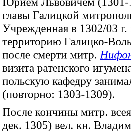
Юрием Львовичем (1301-1
главы Галицкой митропол
Учрежденная в 1302/03 г.
территорию Галицко-Волы
после смерти митр.
Нифо
визита ратенского игумен
польскую кафедру занима
(повторно: 1303-1309).
После кончины митр. всея
дек. 1305) вел. кн. Влад