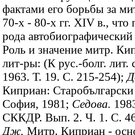
фактами его борьбы за ми
70-х - 80-х гг. XIV в., ч
рода автобиографический 
Роль и значение митр. Ки
лит-ры: (К рус.-болг. лит.
1963. Т. 19. С. 215-254);
Д
Киприан: Старобългарски
София, 1981;
Седова.
198
СККДР. Вып. 2. Ч. 1. С. 4
Дж.
Митр. Киприан - осн