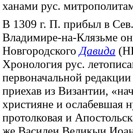
ханами рус. митрополитам 
В 1309 г. П. прибыл в Сев
Владимире-на-Клязьме он
Новгородского
Давида
(НП
Хронология рус. летописан
первоначальной редакции 
приехав из Византии, «на
християне и ослабевшая н
протолковая и Апостольск
же Василеи Великыи Иоан