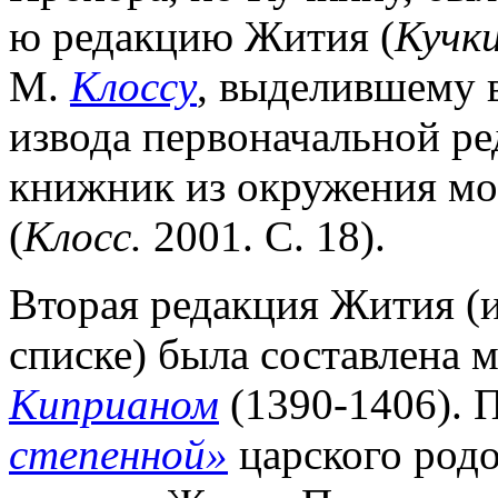
ю редакцию Жития (
Кучки
М.
Клоссу
, выделившему 
извода первоначальной ре
книжник из окружения мо
(
Клосс.
2001. С. 18).
Вторая редакция Жития (и
списке) была составлена м
Киприаном
(1390-1406).
степенной»
царского родо