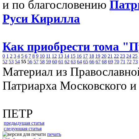
и по благословению
Патр
Руси Кирилла
Как приобрести тома "
0
1
2
3
4
5
6
7
8
9
10
11
12
13
14
15
16
17
18
19
20
21
22
23
24
25
52
53
54
55
56
57
58
59
60
61
62
63
64
65
66
67
68
69
70
71
72
73
Материал из Православно
Патриарха Московского и
ПЕТР
предыдущая статья
следующая статья
печать