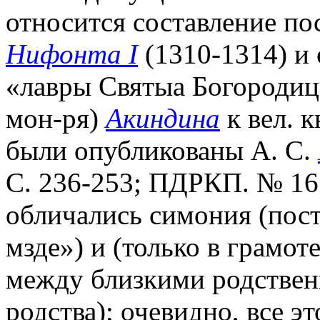
относится составление по
Нифонта I
(1310-1314) и 
«лавры Святыа Богородица
мон-ря)
Акиндина
к вел. 
были опубликованы А. С.
С. 236-253; ПДРКП. № 16.
обличались симония (пост
мзде») и (только в грамот
между близкими родственн
родства); очевидно, все эт