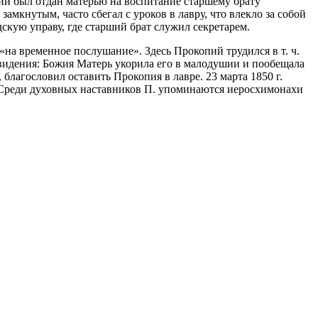
опий был отдан матерью на воспитание старшему брату
мкнутым, часто сбегал с уроков в лавру, что влекло за собой
скую управу, где старший брат служил секретарем.
«на временное послушание». Здесь Прокопий трудился в т. ч.
 видения: Божия Матерь укорила его в малодушии и пообещала
благословил оставить Прокопия в лавре. 23 марта 1850 г.
 Среди духовных наставников П. упоминаются иеросхимонахи