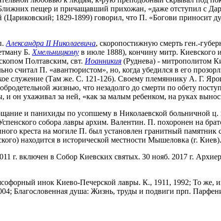
лижних пещер и причащавший прихожан, «даже отступил с Дара
 (Цариковский; 1829-1899) говорил, что П. «Богови приносит 
п.
Александра II Николаевича
, скоропостижную смерть ген.-губерн
етману Б.
Хмельницкому
в июле 1888), кончину митр. Киевского 
ископом Полтавским, свт.
Иоанникия
(Руднева) - митрополитом Ки
ьно считал П. «авантюристом», но, когда убедился в его прозор
кое служение (Там же. С. 121-126). Своему племяннику А. Г. 
 добродетельной жизнью, что незадолго до смерти по обету пост
и он ухаживал за ней, «как за малым ребенком, на руках выноси
ощание и панихиды по усопшему в Николаевской больничной ц. 
Успенского собора лавры архим. Валентин. П. похоронен на бра
вянного креста на могиле П. был установлен гранитный памятн
тского) находится в исторической местности Мышеловка (г. Киев)
011 г. включен в Собор Киевских святых. 30 нояб. 2017 г. Арх
офорный инок Киево-Печерской лавры. К., 1911, 1992; То же, и
04; Благословенная душа: Жизнь, труды и подвиги прп. Парфения