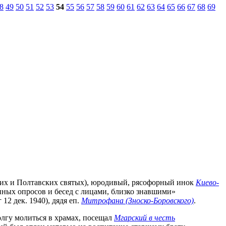
8
49
50
51
52
53
54
55
56
57
58
59
60
61
62
63
64
65
66
67
68
69
вских и Полтавских святых), юродивый, рясофорный инок
Киево-
нных опросов и бесед с лицами, близко знавшими»
12 дек. 1940), дядя еп.
Митрофана (Зноско-Боровского)
.
олгу молиться в храмах, посещал
Мгарский в честь