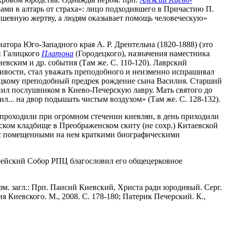
ми в алтарь от страха»: лицо подходившего в Причастию П.
душевную жертву, а людям оказывает помощь человеческую»
атора Юго-Западного края А. Р. Дрентельна (1820-1888) (это
и Галицкого
Платона
(Городецкого), назначения наместника
евским и др. события (Там же. С. 110-120). Лаврский
ливости, стал уважать преподобного и неизменно испрашивал
Яроцкому преподобный предрек рождение сына Василия. Старший
упил послушником в Киево-Печерскую лавру. Мать святого до
л... на двор подышать чистым воздухом» (Там же. С. 128-132).
проходили при огромном стечении киевлян, в день приходили
тском кладбище в Преображенском скиту (не сохр.) Китаевской
ик с помещенными на нем краткими биографическими
.
иерейский Собор РПЦ благословил его общецерковное
зм. загл.: Прп. Паисий Киевский, Христа ради юродивый. Серг.
 Киевского. М., 2008. С. 178-180; Патерик Печерский. К.,