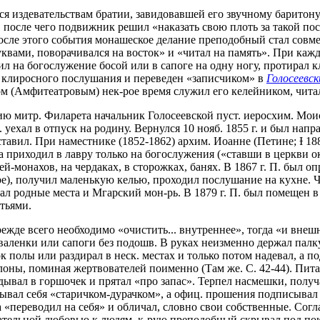
ся издевательствам братии, завидовавшей его звучному баритон
после чего подвижник решил «наказать свою плоть за такой пос
После этого события монашеское делание преподобный стал совм
 буквами, поворачивался на восток» и «читал на память». При 
л на богослужение босой или в сапоге на одну ногу, протирал к
 клиросного послушания и переведен «записчиком» в
Голосеевс
ом (Амфитеатровым) нек-рое время служил его келейником, чит
ению митр. Филарета начальник Голосеевской пуст. иеросхим. Мои
. уехал в отпуск на родину. Вернулся 10 нояб. 1855 г. и был н
ставил. При наместнике (1852-1862) архим. Иоанне (Петине; Ɨ 18
а приходил в лавру только на богослужения («ставши в церкви 
зей-монахов, на чердаках, в сторожках, банях. В 1867 г. П. был о
е), получил маленькую келью, проходил послушание на кухне. Ч
ал родные места и Мгарский мон-рь. В 1879 г. П. был помещен 
тьями.
ежде всего необходимо «очистить... внутреннее», тогда «и внешн
 валенки или сапоги без подошв. В руках неизменно держал палку
сок полы или раздирал в неск. местах и только потом надевал, а п
ы, поминая жертвователей поименно (Там же. С. 42-44). Питалс
кладывал в горшочек и прятал «про запас». Терпел насмешки, полу
зывал себя «старичком-дурачком», а офиц. прошения подписыва
«переводил на себя» и обличал, словно свои собственные. Согл
дательной любовью к людям, к-рую преподобный скрывал под п