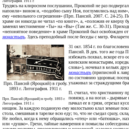
Литография. 1911 г.
Трудясь на клиросном послушании, Прокопий не раз подвергал
напоили» вином и, «подобно сыну Ноя, поглумились над ним», 
ему «невольного согрешения» (Прп. Паисий. 2007. С. 24-25). 
храме он никогда не читал «по книге», а, «положив ее кверху
заменял местоимение «Ты» на «Вы» (Там же. С. 30-31). Приходи
«непонятное поведение» в храме Прокопий был освобожден от
монастырь
. Здесь преподобный после беседы с митр. Филарет
31 окт. 1854 г. по благослов
Паисий. В дек. того же года П
избежать похвал, вскоре его о
киевским монастырям, изредк
слова»), ночевал в кельях дру
монастырь
(приписной к лавр
по состоянию здоровья; посещ
ухаживал за страждущими бра
Прп. Паисий (Яроцкий) в гробу.
1893 г. Литография. 1911 г.
П. считал, что христианину пр
повязку, а на ногах - дырявые
Прп. Паисий (Яроцкий) в гробу. 1893 г.
пачкал ее в грязи, отрезал ку
Литография. 1911 г.
нищим. За каждую поданную ему милостыню клал земные поклон
стола, смешивая в тарелке всю еду; то, что не съедал сразу, с
Не любил, когда к нему обращались «отец» или «батюшка», на
или «душко». Грехи, тайные намерения и помыслы собеседника 
дарами молитвы, прозорливости и исцелений, наделил состра