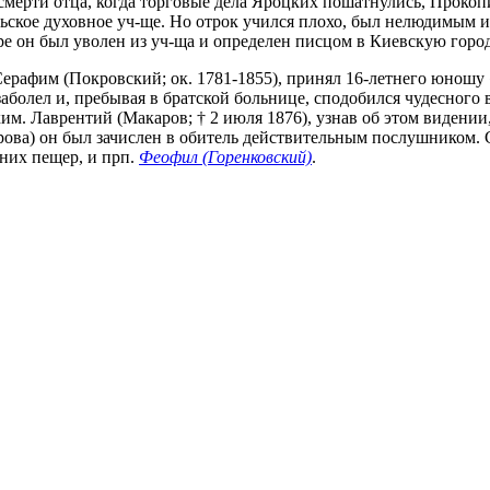
ле смерти отца, когда торговые дела Яроцких пошатнулись, Прок
кое духовное уч-ще. Но отрок учился плохо, был нелюдимым и за
ре он был уволен из уч-ща и определен писцом в Киевскую город
Серафим (Покровский; ок. 1781-1855), принял 16-летнего юношу 
аболел и, пребывая в братской больнице, сподобился чудесного
. Лаврентий (Макаров; † 2 июля 1876), узнав об этом видении, 
ова) он был зачислен в обитель действительным послушником.
жних пещер, и прп.
Феофил (Горенковский)
.