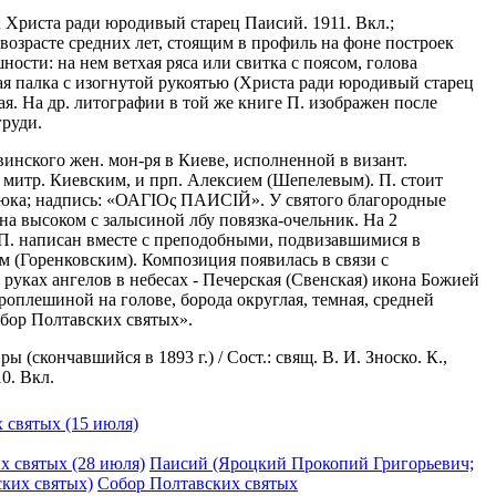
; Христа ради юродивый старец Паисий. 1911. Вкл.;
возрасте средних лет, стоящим в профиль на фоне построек
сти: на нем ветхая ряса или свитка с поясом, голова
ая палка с изогнутой рукоятью (Христа ради юродивый старец
ая. На др. литографии в той же книге П. изображен после
груди.
винского жен. мон-ря в Киеве, исполненной в визант.
 митр. Киевским, и прп. Алексием (Шепелевым). П. стоит
-клюка; надпись: «ΟΑΓΙΟς ПАИСIЙ». У святого благородные
на высоком с залысиной лбу повязка-очельник. На 2
 П. написан вместе с преподобными, подвизавшимися в
(Горенковским). Композиция появилась в связи с
 руках ангелов в небесах - Печерская (Свенская) икона Божией
оплешиной на голове, борода округлая, темная, средней
Собор Полтавских святых».
скончавшийся в 1893 г.) / Сост.: свящ. В. И. Зноско. К.,
0. Вкл.
 святых (15 июля)
х святых (28 июля)
Паисий (Яроцкий Прокопий Григорьевич;
ских святых)
Собор Полтавских святых