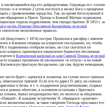
у и насмехавшейся над его добродетелями. Однажды его «силою
тупок» и в течение 2 суток постился и молил Бога о прощении
ещать с проявлениями юродства. Так, во время богослужений в
каждом обращении к Пресв. Троице и Божией Матери подвижник
лиросные перила подрясником, чем смущал братию. В 1853 г. за
кий в честь Покрова Пресвятой Богородицы мужской
ал святителю молитвенное правило.
сей (Бокутович; † 1874) постриг Прокопия в рясофор с именем
аправлен в Ближние пещеры на клиросное послушание, но, чтобы
89) у подвижника отобрали келью, он стал скитаться по
около клироса, принимался умышленно бормотать бессвязные
пределен в
Китаевский киевский во имя Святой Троицы мужской
асто подавал прошения об увольнении «в отпуск» и на покой
в Китаевскую братскую богадельню, где сам, будучи немощным,
ее чисто будет», одевался в лохмотья, на голове носил грязную
, обмотанную тряпкой. Если кто-то дарил П. рясу, он сначала
одрясники и белье, в т. ч. подаренное родственниками, отдавал
я в разных обителях, в основном остатками с братского
чал плевки, бывал неоднократно бит, но молился за обидчиков.
л «Паяций». К каждому встречному П. обращался «душечко»
асно жизнеописанию, за такое смирение Господь прославил его
окровом юродства. Однажды иером. прп.
Алексий Киево-