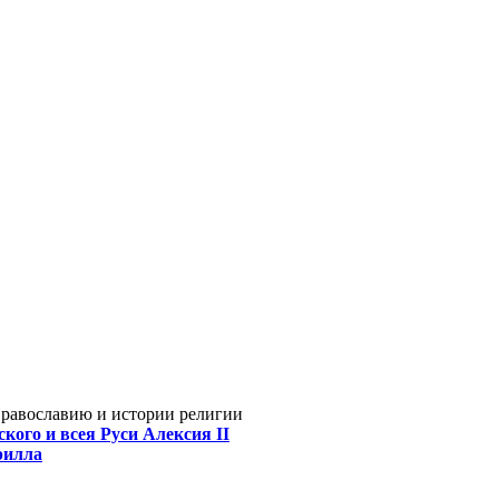
Православию и истории религии
кого и всея Руси Алексия II
рилла