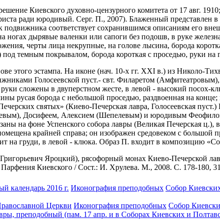
решение Киевского духовно-цензурного комитета от 17 авг. 1910
иста ради юродивый. Серг. П., 2007). Блаженный представлен в 
 подвижника соответствует сохранившимся описаниям его внешно
на ногах дырявые валенки или сапоги без подошв, в руке железн
ложения, черты лица некрупные, на голове лысина, борода коротк
) под темным покрывалом, борода короткая с проседью, руки на 
ве этого эстампа. На иконе (нач. 10-х гг. XXI в.) из Николо-Тих
жниками Голосеевской пуст.- свт. Филаретом (Амфитеатровым),
ой руки сложены в двуперстном жесте, в левой - высокий посох
ны русая борода с небольшой проседью, раздвоенная на конце; 
черских святых» (Киево-Печерская лавра, Голосеевская пуст.)
евым), Досифеем, Алексием (Шепелевым) и юродивым Феофилом 
аны на фоне Успенского собора лавры (Великая Печерская ц.), в
омещена крайней справа; он изображен средовеком с большой пр
ежит на груди, в левой - клюка. Образ П. входит в композицию «
ригорьевич Яроцкий), рясофорный монах Киево-Печерской лавры (
Парфения Киевского / Сост.: И. Хрулева. М., 2008. С. 178-180, 31
й календарь 2016 г.
Иконография преподобных
Собор Киевских
Православной Церкви
Иконография преподобных
Собор Киевски
вры, преподобный (пам. 17 апр. и в Соборах Киевских и Полтав