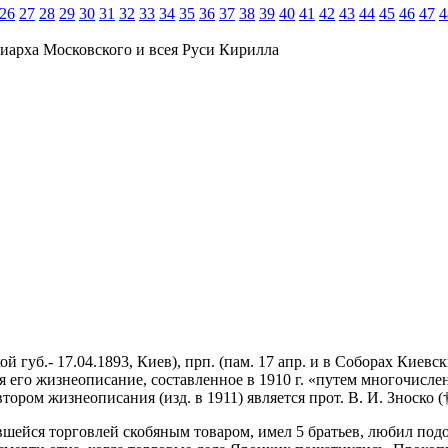
26
27
28
29
30
31
32
33
34
35
36
37
38
39
40
41
42
43
44
45
46
47
4
иарха Московского и всея Руси Кирилла
й губ.- 17.04.1893, Киев), прп. (пам. 17 апр. и в Соборах Кие
я его жизнеописание, составленное в 1910 г. «путем многочисле
ром жизнеописания (изд. в 1911) является прот. В. И. Зноско († 
вшейся торговлей скобяным товаром, имел 5 братьев, любил под