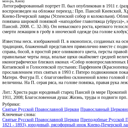
мон-рь, Киев)
Литографированный портрет П. был опубликован в 1911 г. (раз
воспроизведен на обложке переизд.: Прп. Паисий Киевский, Хр
Киево-Печерской лавры (Успенский собор и колокольня). Облик
повязана широкой повязкой «наподобие главотяжца (убруса)», 
Паисий. 2008. С. 32-36). Он невысокого роста, крепкого телос
смерти лежащим в гробу в иноческой одежде (на голове клобук
Известны неск. изображений П. в иконописи, созданных на осно
традициях, блаженный представлен прямолично вместе с подви
справа, босой, в простой рясе оливкового цвета, персты прав
правильные черты лица, впалые щеки окаймляет средней величи
иконографически близких иконах «Собор новопрославленных Пе
Китаевской и Голосеевской пустынях: Парфением (Краснопевц
прославлением этих святых в 1993 г. Пятеро подвижников показ
Матери. Фигура П. с благоговейно склоненной влево головой п
величины. На П. серая ряса, на голове повязка, правая рука л
Лит.: Христа ради юродивый старец Паисий (в мире Прокопий Г
1911, 2008; Благословенная душа: Жизнь, труды и подвиги прп. 
Рубрики:
Святые Русской Православной Церкви
Православный Церковны
Ключевые слова:
Святые Русской Православной Церкви
Преподобные Русской 
1821 - 1893), юродивый, рясофорный инок Киево-Печерской ла