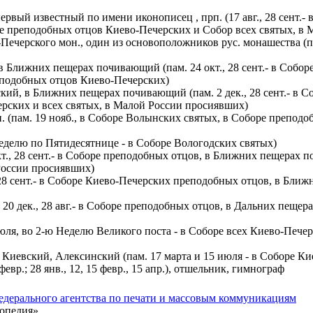
ервый известный по имени иконописец , прп. (17 авг., 28 сент
ре преподобных отцов Киево-Печерских и Cобор всех святых, в
-Печерского мон., один из основоположников рус. монашества (п
й, в Ближних пещерах почивающий (пам. 24 окт., 28 сент.- в Со
еподобных отцов Киево-Печерских)
ерский, в Ближних пещерах почивающий (пам. 2 дек., 28 сент.- 
ерских и всех святых, в Малой России просиявших)
рп. (пам. 19 нояб., в Соборе Волынских святых, в Соборе препо
 Неделю по Пятидесятнице - в Соборе Вологодских святых)
 окт., 28 сент.- в Соборе преподобных отцов, в Ближних пещерах 
России просиявших)
.; 28 сент.- в Соборе Киево-Печерских преподобных отцов, в Бл
. 20 дек., 28 авг.- в Соборе преподобных отцов, в Дальних пеще
юля, во 2-ю Неделю Великого поста - в Соборе всех Киево-Печер
 Киевский, Алексинский (пам. 17 марта и 15 июля - в Соборе Ки
 февр.; 28 янв., 12, 15 февр., 15 апр.), отшельник, гимнограф
едерального агентства по печати и массовым коммуникациям
опедия».