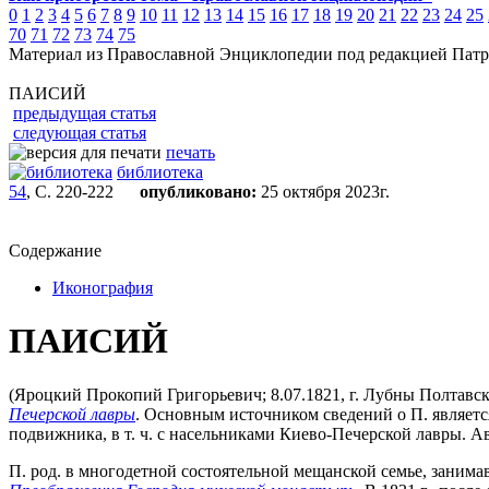
0
1
2
3
4
5
6
7
8
9
10
11
12
13
14
15
16
17
18
19
20
21
22
23
24
25
70
71
72
73
74
75
Материал из Православной Энциклопедии под редакцией Патр
ПАИСИЙ
предыдущая статья
следующая статья
печать
библиотека
54
, С. 220-222
опубликовано:
25 октября 2023г.
Содержание
Иконография
ПАИСИЙ
(Яроцкий Прокопий Григорьевич; 8.07.1821, г. Лубны Полтавско
Печерской лавры
. Основным источником сведений о П. являетс
подвижника, в т. ч. с насельниками Киево-Печерской лавры. Авто
П. род. в многодетной состоятельной мещанской семье, занима