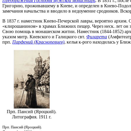
Преображения Господня мужской монастырь
. В 1831 г., пос
Григорию, проживавшему в Киеве, и определен в Киево-Подольс
замечания начальства и вводило в недоумение сродников. Вско
В 1837 г. наместник Киево-Печерской лавры, вероятно архим. 
«клирошанином» в храмах Ближних пещер. Через неск. лет он з
Свою помощь в монашеском житии. Наместник (1844-1852) архим
указом митр. Киевского и Галицкого свт.
Филарета
(Амфитеатр
прп.
Парфений (Краснопевцев)
, келья к-рого находилась у Бли
Прп. Паисий (Яроцкий).
Литография. 1911 г.
Прп. Паисий (Яроцкий).