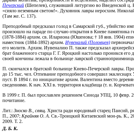
Печерский
(Шепелев), служивший литургию во Введенской ц. Б
«сияло неземным светом!». Духовник лавры иеросхим. Николай
(Там же. С. 137).
Преподобный предсказал голод в Самарской губ., убийство им
произошло на параде по случаю открытия в Киеве памятника г
(1878-1884) архим. св. Илариона (Юшенова; † 18 янв. 1904) еп
наместник (1884-1892) архим.
Иувеналий (Половцев)
первоначал
его молитв. Архим. Иувеналию П. также предсказал архиерейс
брат блаженного старца Г. Г. Яроцкий настолько проникся его
своей кончины лежала в больнице лаврской странноприимницы, 
П. скончался в братской больнице Киево-Печерской лавры. Пр
до 15 тыс. чел. Отпевание преподобного совершил экклесиарх 
пуст. В 1894 г. по инициативе архим. Валентина вместо дере
сведениями. К нач. XXI в. территория кладбища (т. н. Корчева
В 1999 г. П. был прославлен решением Синода УПЦ, 10 февр. 2
почитание.
Лит.:
Зноско В., свящ.
Христа ради юродивый старец Паисий, ряс
П., 2007;
Крайняя О. А.
Св.-Троицкий Китаевский мон-рь. К., 20
2009. Т. 2.
Д. Б. К.