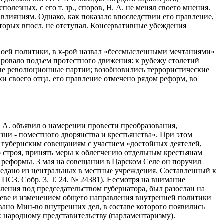
езных, с его т. зр., споров, Н. А. не менял своего мнения.
влияниям. Однако, как показало впоследствии его правление,
оторых впосл. не отступал. Консервативные убеждения
и своей политики, в к-рой назвал «бессмысленными мечтаниями»
ировало подъем протестного движения: к рубежу столетий
ые революционные партии; возобновились террористические
и своего отца, его правление отмечено рядом реформ, во
. А. объявил о намерении провести преобразования,
зни - поместного дворянства и крестьянства». При этом
и губернским совещаниям с участием «достойных деятелей,
 строя, принять меры к облегчению отдельным крестьянам
й реформы. 3 мая на совещании в Царском Селе он поручил
редано из центральных в местные учреждения. Составленный к
3 ПСЗ. Собр. 3. Т. 24. № 24381). Несмотря на внимание
ления под председательством губернатора, был разослан на
Плеве и изменением общего направления внутренней политики
овано Мин-во внутренних дел, в составе которого появились
к народному представительству (парламентаризму).