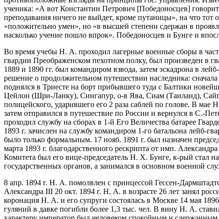
ученика: «А вот Константин Петрович [Победоносцев] говорит 
преподавания ничего не выйдет, кроме путаницы», на что тот от
«положительно умен», но «в высшей степени сдержан в проявл
насколько учение пошло впрок». Победоносцев и Бунге и впосл
Во время учебы Н. А. проходил лагерные военные сборы в частя
гвардии Преображенском пехотном полку, был произведен в г
1889 и 1890 гг. был командиром взвода, затем эскадрона в лей
решение о продолжительном путешествии наследника: сначала он
поднялся в Триесте на борт прибывшего туда с Балтики новей
Цейлон (Шри-Ланку), Сингапур, о-в Ява, Сиам (Таиланд), Сайго
полицейского, ударившего его 2 раза саблей по голове. В мае 
затем отправился в путешествие по России и вернулся в С.-Пет
проходил службу на сборах в 1-й Его Величества батарее Гвард
1893 г. зачислен на службу командиром 1-го батальона лейб-гва
было только формальным. 17 нояб. 1891 г. был назначен предс
марта 1893 г. благодарственного рескрипта от имп. Александра
Комитета был его вице-председатель Н. Х. Бунге, к-рый стал н
государственных органов, а занимался в основном военной сл
8 апр. 1894 г. Н. А. помолвлен с принцессой Гессен-Дармшта
Александра III 20 окт. 1894 г. Н. А. в возрасте 26 лет занял р
коронация Н. А. и его супруги состоялась в Москве 14 мая 18
гуляний в давке погибли более 1,3 тыс. чел. В вину Н. А. ст
характеру император был человеком спокойным и сдержанным, 