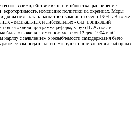
 тесное взаимодействие власти и общества: расширение
и, веротерпимость, изменение политики на окраинах. Меры,
движения - к т. н. банкетной кампании осени 1904 г. В то же
ионных - радикальных и либеральных - сил, принявший
 подготовлена программа реформ, к-рую Н. А. после
 была отражена в именном указе от 12 дек. 1904 г. «О
ром наряду с заявлением о незыблемости самодержавия было
ь рабочее законодательство. Но пункт о привлечении выборных