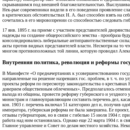
скрывавшимся под внешней благожелательностью. Выслушивая оп
Нек-рые современники видели в его поведении проявление сла
в критических обстоятельствах Н. А. был способен взять на с
сочетались в его мировоззрении со способностью следовать ги
17 янв. 1895 г. на приеме с участием представителей дворянст
надежды на создание общероссийского земства - прообраза бу
консолидировались либеральные антиправительственные силы,
акты против видных представителей власти. Несмотря на то чт
многом противоположных той линии, которую проводил Алекса
Внутренняя политика, революция и реформы гос
В Манифесте «О предначертаниях к усовершенствованию государ
направленные на решение назревших гос. проблем, в т. ч. по 
проекты реформ по пересмотру законодательства о крестьянах 
доверием общественным облеченных». Предполагалось отменит
выхода из общины, провести реформу губернского и уездного у
министрам и главноуправляющим составить перечень дел, каса
кон. 1903 г. перечень включал 51 категорию дел и, получив одо
императора, губернская реформа не была завершена. Ее проек
отзывы губернаторам, но в связи с гибелью 15 июля 1904 г. 
работа над ним остановилась. Однако еще 22 марта 1904 г. в с
Главное управление и Совет по делам местного хозяйства. Не