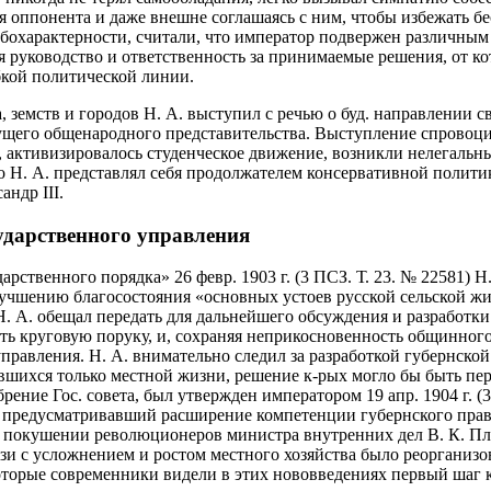
понента и даже внешне соглашаясь с ним, чтобы избежать беспол
бохарактерности, считали, что император подвержен различным 
ебя руководство и ответственность за принимаемые решения, от к
бкой политической линии.
ва, земств и городов Н. А. выступил с речью о буд. направлени
дущего общенародного представительства. Выступление спровоц
 активизировалось студенческое движение, возникли нелегальн
о Н. А. представлял себя продолжателем консервативной политик
ндр III.
ударственного управления
ственного порядка» 26 февр. 1903 г. (3 ПСЗ. Т. 23. № 22581) Н
улучшению благосостояния «основных устоев русской сельской жи
Н. А. обещал передать для дальнейшего обсуждения и разработк
ь круговую поруку, и, сохраняя неприкосновенность общинного
правления. Н. А. внимательно следил за разработкой губернско
вшихся только местной жизни, решение к-рых могло бы быть пе
брение Гос. совета, был утвержден императором 19 апр. 1904 г. (
т, предусматривавший расширение компетенции губернского прав
при покушении революционеров министра внутренних дел В. К. 
вязи с усложнением и ростом местного хозяйства было реорганиз
которые современники видели в этих нововведениях первый шаг 