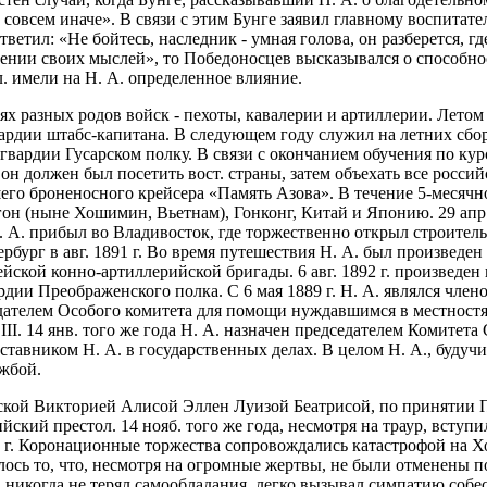
совсем иначе». В связи с этим Бунге заявил главному воспитате
ветил: «Не бойтесь, наследник - умная голова, он разберется, где
ении своих мыслей», то Победоносцев высказывался о способнос
. имели на Н. А. определенное влияние.
х разных родов войск - пехоты, кавалерии и артиллерии. Летом 
вардии штабс-капитана. В следующем году служил на летних сб
б-гвардии Гусарском полку. В связи с окончанием обучения по к
 должен был посетить вост. страны, затем объехать все российск
шего броненосного крейсера «Память Азова». В течение 5-месяч
н (ныне Хошимин, Вьетнам), Гонконг, Китай и Японию. 29 апр. 1
Н. А. прибыл во Владивосток, где торжественно открыл строител
ербург в авг. 1891 г. Во время путешествия Н. А. был произведе
ейской конно-артиллерийской бригады. 6 авг. 1892 г. произведен
рдии Преображенского полка. С 6 мая 1889 г. Н. А. являлся члено
едателем Особого комитета для помощи нуждавшимся в местностях
 III. 14 янв. того же года Н. А. назначен председателем Комит
аставником Н. А. в государственных делах. В целом Н. А., будуч
ужбой.
дтской Викторией Алисой Эллен Луизой Беатрисой, по принятии
оссийский престол. 14 нояб. того же года, несмотря на траур, вс
96 г. Коронационные торжества сопровождались катастрофой на Х
авилось то, что, несмотря на огромные жертвы, не были отменены
никогда не терял самообладания, легко вызывал симпатию собесе