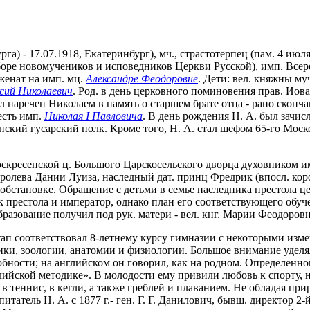
урга) - 17.07.1918, Екатеринбург), мч., страстотерпец (пам. 4 и
оре новомучеников и исповедников Церкви Русской), имп. Всерос
женат на имп. мц.
Александре Феодоровне
. Дети: вел. княжны м
сий Николаевич
. Род. в день церковного поминовения прав. Иова
л наречен Николаем в память о старшем брате отца - рано скон
есть имп.
Николая I Павловича
. В день рождения Н. А. был зачисл
енский гусарский полк. Кроме того, Н. А. стал шефом 65-го Мос
Воскресенской ц. Большого Царскосельского дворца духовником 
ролева Дании Луиза, наследный дат. принц Фредрик (впосл. коро
 обстановке. Обращение с детьми в семье наследника престола 
 престола и император, однако план его соответствующего обуче
разование получил под рук. матери - вел. кнг. Марии Феодоров
этап соответствовал 8-летнему курсу гимназии с некоторыми из
ики, зоологии, анатомии и физиологии. Большое внимание уделя
обности; на английском он говорил, как на родном. Определенн
ийской методике». В молодости ему привили любовь к спорту, 
ой в теннис, в кегли, а также греблей и плаванием. Не облада
итатель Н. А. с 1877 г.- ген. Г. Г. Данилович, бывш. директор 2