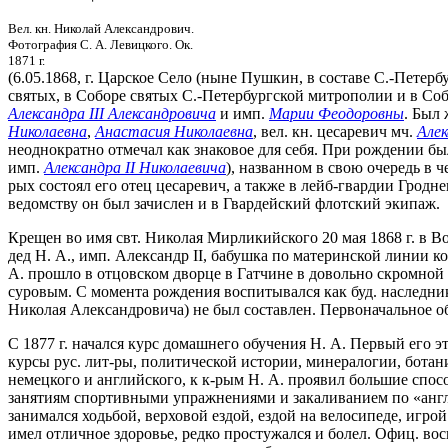
Вел. кн. Николай Александрович.
Фотография С. А. Левицкого. Ок.
1871 г.
(6.05.1868, г. Царское Село (ныне Пушкин, в составе С.-Петерб
святых, в Соборе святых С.-Петербургской митрополии и в Соб
Александра III Александровича
и имп.
Марии Феодоровны
. Был 
Николаевна
,
Анастасия Николаевна
, вел. кн. цесаревич мч.
Алек
неоднократно отмечал как знаковое для себя. При рождении бы
имп.
Александра II Николаевича
), названном в свою очередь в ч
рых состоял его отец цесаревич, а также в лейб-гвардии Гродн
ведомству он был зачислен и в Гвардейский флотский экипаж.
Крещен во имя свт. Николая Мирликийского 20 мая 1868 г. в 
дед Н. А., имп
.
Александр II, бабушка по материнской линии ко
А. прошло в отцовском дворце в Гатчине в довольно скромной
суровым. С момента рождения воспитывался как буд. наследник
Николая Александровича) не был составлен. Первоначальное об
С 1877 г. начался курс домашнего обучения Н. А. Первый его 
курсы рус. лит-ры, политической истории, минералогии, ботан
немецкого и английского, к к-рым Н. А. проявил большие спос
занятиям спортивными упражнениями и закаливанием по «англ
занимался ходьбой, верховой ездой, ездой на велосипеде, игр
имел отличное здоровье, редко простужался и болел. Офиц. восп