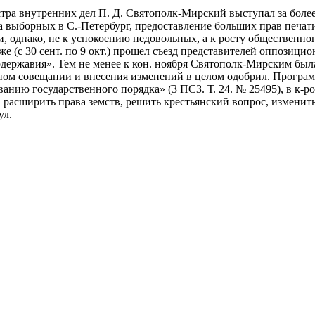
ра внутренних дел П. Д. Святополк-Мирский выступал за более
 выборных в С.-Петербург, предоставление больших прав печат
 однако, не к успокоению недовольных, а к росту общественного 
иже (с 30 сент. по 9 окт.) прошел съезд представителей оппозиц
ержавия». Тем не менее к кон. ноября Святополк-Мирским была
ом совещании и внесения изменений в целом одобрил. Программа
анию государственного порядка» (3 ПСЗ. Т. 24. № 25495), в к-
 расширить права земств, решить крестьянский вопрос, изменит
ул.