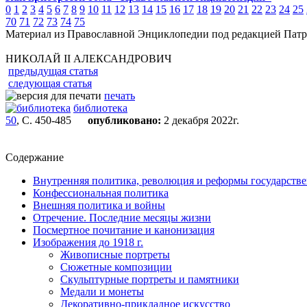
0
1
2
3
4
5
6
7
8
9
10
11
12
13
14
15
16
17
18
19
20
21
22
23
24
25
70
71
72
73
74
75
Материал из Православной Энциклопедии под редакцией Патр
НИКОЛАЙ II АЛЕКСАНДРОВИЧ
предыдущая статья
следующая статья
печать
библиотека
50
, С. 450-485
опубликовано:
2 декабря 2022г.
Содержание
Внутренняя политика, революция и реформы государств
Конфессиональная политика
Внешняя политика и войны
Отречение. Последние месяцы жизни
Посмертное почитание и канонизация
Изображения до 1918 г.
Живописные портреты
Сюжетные композиции
Скульптурные портреты и памятники
Медали и монеты
Декоративно-прикладное искусство