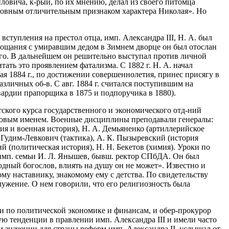
ловича, к-рый, по их мнению, делал из своего питомца
сновным отличительным признаком характера Николая». Но
 вступления на престол отца, имп. Александра III, Н. А. был
рощания с умиравшим дедом в Зимнем дворце он был отослан
его. В дальнейшем он решительно выступал против личной
ать это проявлением фатализма. С 1882 г. Н. А. начал
я 1884 г., по достижении совершеннолетия, принес присягу в
зличных об-в. С авг. 1884 г. считался поступившим на
ардии прапорщика в 1875 и подпоручика в 1880).
тского курса государственного и экономического отд-ний
мировым именем. Военные дисциплины преподавали генералы:
гия и военная история), Н. А. Демьяненко (артиллерийское
. Гудим-Левкович (тактика), А. К. Пызыревский (история
й (политическая история), Н. Н. Бекетов (химия). Уроки по
 имп. семьи И. Л. Янышев, бывш. ректор СПбДА. Он был
дный богослов, влиять на душу он не может». Известно и
ому наставнику, знакомому ему с детства. По свидетельству
лужение. О нем говорили, что его религиозность была
ии по политической экономике и финансам, и обер-прокурор
ую тенденции в правлении имп. Александра III и имели часто
м значении для страны реформ имп. Александра II, услышал от