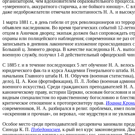
организатором, чем вдохновителем образовательного процесса.
«умеренного, аккуратного старичка, а не бойкого юношу». С 
даже недоброжелатели отмечали воспитанность Н. А. и высоку
1 марта 1881 г., в день гибели от рук революционеров из терро
объявлен наследником. Во время трагических событий 12-летн
отцом в Аничков дворец; экипаж должен был сопровождать отр
охраны или полицейского наблюдения; современники не раз отм
записывать в дневник лаконичное изложение происходивших с н
Большой ц. Зимнего дворца. В качестве наследника Н. А. выпо
военную службу, получил 1-й действительный офицерский чин 
С 1885 г. и в течение последующих 5 лет обучение Н. А. велос
юридического фак-та и курса Академии Генерального штаба. Н
начальник Главного штаба Н. Н. Обручев (военная статистика), 
дело), Ц. А. Кюи (фортификация), П. Л. Лобко (военная админи
военного искусства). Среди гражданских преподавателей Н. А.
каноническому праву, истории Церкви, основам богословия и
видным специалистом по нравственному богословию и блестящи
критическое отношение к протопресвитеру прав.
Иоанна Крон
современников, Н. А. разбирался в религ. проблемах, имел пол
«искренняя и прочная», он веровал, «не мудрствуя и не увлекаяс
Особое место среди преподавателей цесаревича занимали пред
Синода К. П.
Победоносцев
, к-рый вел курс законоведения. Д
противоположные взгляды на принципы гос. управления. Извест