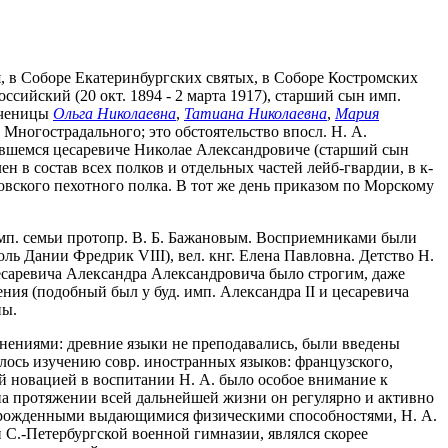
юля, в Соборе Екатеринбургских святых, в Соборе Костромских
сийский (20 окт. 1894 - 2 марта 1917), старший сын имп.
ученицы
Ольга Николаевна
,
Татиана Николаевна
,
Мария
 Многострадального; это обстоятельство впосл. Н. А.
чавшемся цесаревиче Николае Александровиче (старший сын
ен в состав всех полков и отдельных частей лейб-гвардии, в к-
ковского пехотного полка. В тот же день приказом по Морскому
имп. семьи протопр. В. Б. Бажановым. Восприемниками были
ль Дании Фредрик VIII), вел. кнг. Елена Павловна. Детство Н.
цесаревича Александра Александровича было строгим, даже
ния (подобный был у буд. имп. Александра II и цесаревича
ны.
менениями: древние языки не преподавались, были введены
лось изучению совр. иностранных языков: французского,
ой новацией в воспитании Н. А. было особое внимание к
на протяжении всей дальнейшей жизни он регулярно и активно
я прирожденными выдающимися физическими способностями, Н. А.
-й С.-Петербургской военной гимназии, являлся скорее