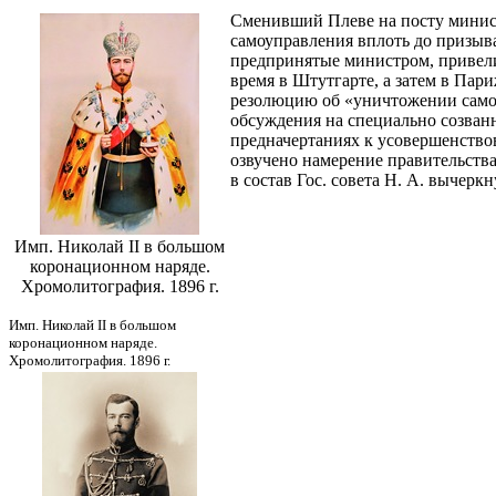
Сменивший Плеве на посту минист
самоуправления вплоть до призыва
предпринятые министром, привели,
время в Штутгарте, а затем в Пар
резолюцию об «уничтожении самод
обсуждения на специально созванн
предначертаниях к усовершенствов
озвучено намерение правительства
в состав Гос. совета Н. А. вычеркн
Имп. Николай II в большом
коронационном наряде.
Хромолитография. 1896 г.
Имп. Николай II в большом
коронационном наряде.
Хромолитография. 1896 г.