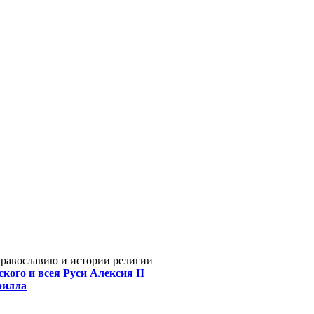
Православию и истории религии
кого и всея Руси Алексия II
рилла