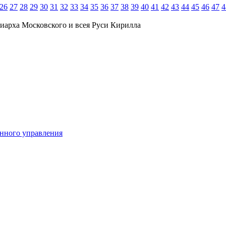
26
27
28
29
30
31
32
33
34
35
36
37
38
39
40
41
42
43
44
45
46
47
4
иарха Московского и всея Руси Кирилла
енного управления