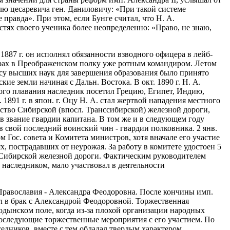
лю цесаревича ген. Даниловичу: «При такой системе
 правда». При этом, если Бунге считал, что Н. А.
тях своего ученика более неопределенно: «Право, не знаю,
1887 г. он исполнял обязанности взводного офицера в лейб-
орах в Преображенском полку уже ротным командиром. Летом
урсу высших наук для завершения образования было принято
ие земли начиная с Дальн. Востока. В окт. 1890 г. Н. А.
ного плавания наследник посетил Грецию, Египет, Индию,
891 г. в япон. г. Оцу Н. А. стал жертвой нападения местного
ьство Сибирской (впосл. Транссибирской) железной дороги,
н в звание гвардии капитана. В том же и в следующем году
 в свой последний воинский чин - гвардии полковника. 2 янв.
м Гос. совета и Комитета министров, хотя вначале его участие
, пострадавших от неурожая. За работу в комитете удостоен 5
ета Сибирской железной дороги. Фактическим руководителем
и наследником, мало участвовал в деятельности
 Православия - Александра Феодоровна. После кончины имп.
тупил в брак с Александрой Феодоровной. Торжественная
одынском поле, когда из-за плохой организации народных
 последующие торжественные мероприятия с его участием. По
дников, вместе с тем обладал твердым характером,