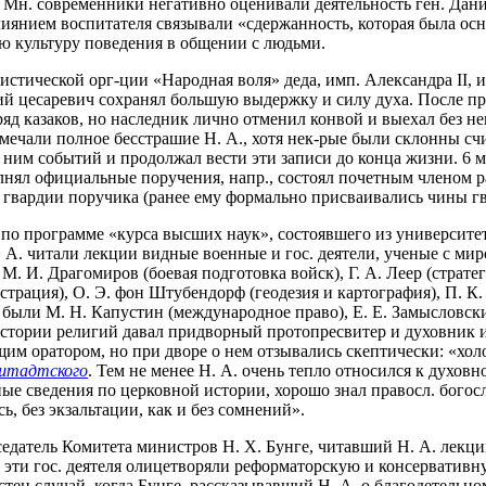
 Мн. современники негативно оценивали деятельность ген. Дани
влиянием воспитателя связывали «сдержанность, которая была о
ю культуру поведения в общении с людьми.
ристической орг-ции «Народная воля» деда, имп. Александра II, и
ий цесаревич сохранял большую выдержку и силу духа. После п
яд казаков, но наследник лично отменил конвой и выехал без н
ечали полное бесстрашие Н. А., хотя нек-рые были склонны счит
им событий и продолжал вести эти записи до конца жизни. 6 ма
лнял официальные поручения, напр., состоял почетным членом ра
гвардии поручика (ранее ему формально присваивались чины гв
ь по программе «курса высших наук», состоявшего из университе
. А. читали лекции видные военные и гос. деятели, ученые с 
М. И. Драгомиров (боевая подготовка войск), Г. А. Леер (страте
страция), О. Э. фон Штубендорф (геодезия и картография), П. К
 были М. Н. Капустин (международное право), Е. Е. Замысловски
 истории религий давал придворный протопресвитер и духовник
м оратором, но при дворе о нем отзывались скептически: «холо
штадтского
. Тем не менее Н. А. очень тепло относился к духовн
ные сведения по церковной истории, хорошо знал правосл. богос
ь, без экзальтации, как и без сомнений».
седатель Комитета министров Н. Х. Бунге, читавший Н. А. лекц
ва эти гос. деятеля олицетворяли реформаторскую и консервативн
ен случай, когда Бунге, рассказывавший Н. А. о благодетельно