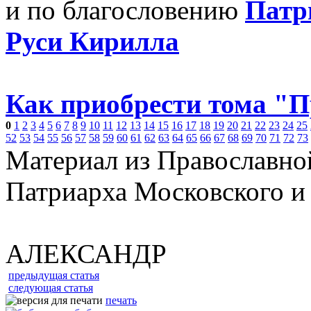
и по благословению
Патр
Руси Кирилла
Как приобрести тома "
0
1
2
3
4
5
6
7
8
9
10
11
12
13
14
15
16
17
18
19
20
21
22
23
24
25
52
53
54
55
56
57
58
59
60
61
62
63
64
65
66
67
68
69
70
71
72
73
Материал из Православно
Патриарха Московского и
АЛЕКСАНДР
предыдущая статья
следующая статья
печать