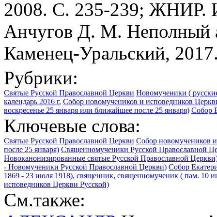
2008. С. 235-239; ЖНИР. И
Анчугов Д. М. Неполный 
Каменец-Уральский, 2017
Рубрики:
Святые Русской Православной Церкви
Новомученики ( русские
календарь 2016 г.
Собор новомучеников и исповедников Церкви
воскресенье 25 января или ближайшее после 25 января)
Собор Е
Ключевые слова:
Святые Русской Православной Церкви
Собор новомучеников и
после 25 января)
Священномученики Русской Православной Ц
Новоканонизированные святые Русской Православной Церкви
- Новомученики Русской Православной Церкви)
Собор Екатери
1869 - 23 июля 1918), священник, священномученик ( пам. 10 
исповедников Церкви Русской)
См.также: