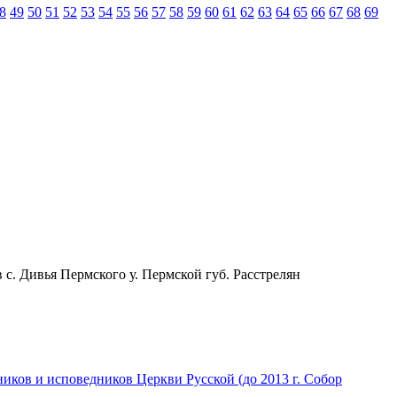
8
49
50
51
52
53
54
55
56
57
58
59
60
61
62
63
64
65
66
67
68
69
 с. Дивья Пермского у. Пермской губ. Расстрелян
иков и исповедников Церкви Русской (до 2013 г. Собор