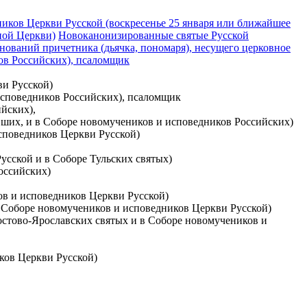
иков Церкви Русской (воскресенье 25 января или ближайшее
ной Церкви)
Новоканонизированные святые Русской
нований причетника (дьячка, пономаря), несущего церковное
ков Российских), псаломщик
ви Русской)
 исповедников Российских), псаломщик
йских),
авших, и в Соборе новомучеников и исповедников Российских)
исповедников Церкви Русской)
усской и в Соборе Тульских святых)
оссийских)
ков и исповедников Церкви Русской)
 в Соборе новомучеников и исповедников Церкви Русской)
Ростово-Ярославских святых и в Соборе новомучеников и
ков Церкви Русской)