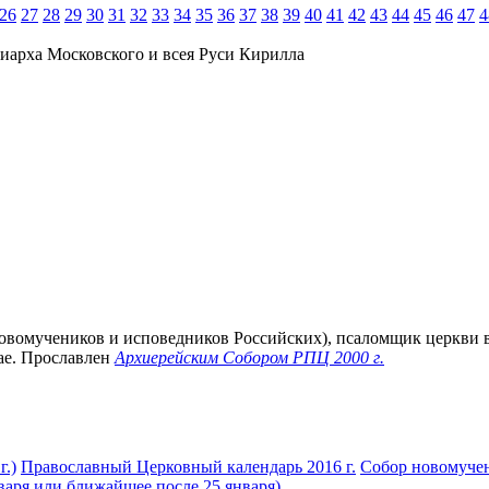
26
27
28
29
30
31
32
33
34
35
36
37
38
39
40
41
42
43
44
45
46
47
4
иарха Московского и всея Руси Кирилла
е новомучеников и исповедников Российских), псаломщик церкви в
ае. Прославлен
Архиерейским Собором РПЦ 2000 г.
г.)
Православный Церковный календарь 2016 г.
Собор новомучен
варя или ближайшее после 25 января)