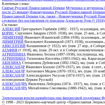
Ключевые слова:
Святые Русской Православной Церкви
Мученики и мученицы 
после 25 января)
Новомученики Русской Православной Церкви 
Православной Церкви (см. также - Новомученики Русской Пра
служение без поставления от епископа
Александр Зуев († 1918
См.также:
АЛЕКСИЙ
Григорьевич Горбачёв (1892 - 1937), псаломщик, мч
БОРИС
Сергеевич Заварин (1910- 1938), мч. (пам. 25 янв., в
ДИМИТРИЙ
Иванович Ильинский (1894-1938), псаломщик., мч
ДИМИТРИЙ
Васильевич Казамацкий (1871-1938), псаломщик.,
АВКСЕНТИЙ
Калашников († 1922), мч. (пам. 27 апр., в Соб
АГАФИЯ
(† 1918), мц. (пам. 29 окт. и в Соборе новомученико
АГРИППИНА
Ивановна Лесина (1897-1938), послушница, мц. 
АГРИППИНА
Тихоновна Киселёва (1903-1942), мц. Караганди
АКИЛИНА
Степановна Дубовская (1892-1942), мц. (пам. в С
АЛЕКСАНДР
Иванович Блохин (1879-1937), мч. (пам. 4 сент
АЛЕКСАНДР
Антонович Медем (1870–1931), мч. (пам. 10 ноя
АЛЕКСАНДР
Александрович Уксусов (1874-1937), мч. (пам. 2
исповедников Церкви Русской)
АЛЕКСАНДРА
Яковлевна Лебедева (1874– 1937), мц. (пам. в
АЛЕКСАНДРА
Михайловна Смолякова (1880-1942), мц. (пам.
Электронная версия разработана при финансовой поддержке Ф
© 1998 - 2023 Церковно-научный центр «Православная Энцикл