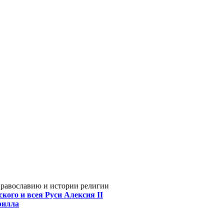
Православию и истории религии
кого и всея Руси Алексия II
рилла