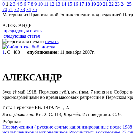
0
1
2
3
4
5
6
7
8
9
10
11
12
13
14
15
16
17
18
19
20
21
22
23
24
25
70
71
72
73
74
75
Материал из Православной Энциклопедии под редакцией Патр
АЛЕКСАНДР
предыдущая статья
следующая статья
печать
библиотека
1
, С. 488
опубликовано:
11 декабря 2007г.
АЛЕКСАНДР
Зуев († май 1918, Пермская губ.), мч. (пам. 7 июня и в Собор
красноармейцами во время массовых репрессий в Пермском кр
Ист.: Пермские ЕВ. 1919. № 1, 2.
Лит.:
Дамаскин.
Кн. 2. С. 113;
Королёв.
Исповедники. С. 9.
Рубрики:
Новомученики ( русские святые канонизированные после 1988 
новомучеников и исповедников Российских; воскресенье 25 ян