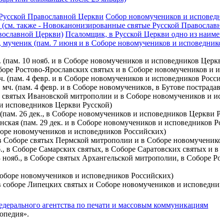
Русской Православной Церкви
Собор новомучеников и исповедн
(см. также - Новоканонизированные святые Русской Православ
вославной Церкви)
Псаломщик, в Русской Церкви одно из наиме
), мученик (пам. 7 июня и в Соборе новомучеников и исповедни
. (пам. 10 нояб. и в Соборе новомучеников и исповедников Церк
 Соборе Ростово-Ярославских святых и в Соборе новомучеников и
. (пам. 4 февр. и в Соборе новомучеников и исповедников Росси
 мч. (пам. 4 февр. и в Соборе новомучеников, в Бутове пострад
оре святых Ивановской митрополии и в Соборе новомучеников и 
в и исповедников Церкви Русской)
(пам. 26 дек., в Соборе новомучеников и исповедников Церкви Р
нская (пам. 29 дек. и в Соборе новомучеников и исповедников Р
оборе новомучеников и исповедников Российских)
., в Соборе святых Пермской митрополии и в Соборе новомучени
б., в Соборе Самарских святых, в Соборе Саратовских святых и
3 нояб., в Соборе святых Архангельской митрополии, в Соборе 
 Соборе новомучеников и исповедников Российских)
 в соборе Липецких святых и Соборе новомучеников и исповедни
едерального агентства по печати и массовым коммуникациям
опедия».