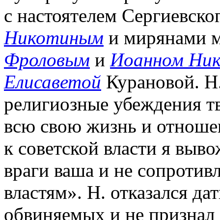
с настоятелем Сергиевско
Никотиным
и мирянами 
Фроловым
и
Иоанном Ник
Елисаветой
Курановой. Н.
религиозные убеждения тв
всю свою жизнь и отноше
к советской власти я выв
враги ваша и не сопроти
властям». Н. отказался да
обвиняемых и не признал