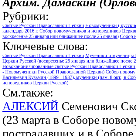
Архим. Дамаскин (Орлов
Рубрики:
Святые Русской Православной Церкви
Новомученики ( русские
календарь 2016 г.
Собор новомучеников и исповедников Церкви
воскресенье 25 января или ближайшее после 25 января)
Собор н
Ключевые слова:
Святые Русской Православной Церкви
Мученики и мученицы 
Церкви Русской (воскресенье 25 января или ближайшее после 2
Новоканонизированные святые Русской Православной Церкви
- Новомученики Русской Православной Церкви)
Собор новомуч
Васильевич Кузьмин (1899 - 1937), мученики (пам. 8 окт., в С
исповедников Церкви Русской)
См.также:
АЛЕКСИЙ
Семенович Скор
(23 марта в Соборе новом
пострадавших и в Соборе