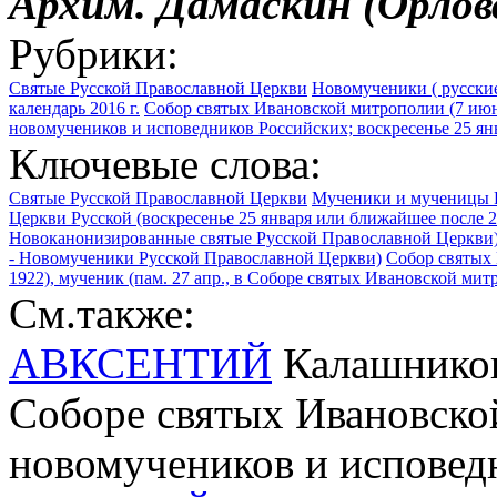
Архим. Дамаскин (Орлов
Рубрики:
Святые Русской Православной Церкви
Новомученики ( русские
календарь 2016 г.
Собор святых Ивановской митрополии (7 ию
новомучеников и исповедников Российских; воскресенье 25 ян
Ключевые слова:
Святые Русской Православной Церкви
Мученики и мученицы 
Церкви Русской (воскресенье 25 января или ближайшее после 2
Новоканонизированные святые Русской Православной Церкви
- Новомученики Русской Православной Церкви)
Собор святых
1922), мученик (пам. 27 апр., в Соборе святых Ивановской ми
См.также:
АВКСЕНТИЙ
Калашников 
Соборе святых Ивановско
новомучеников и исповед