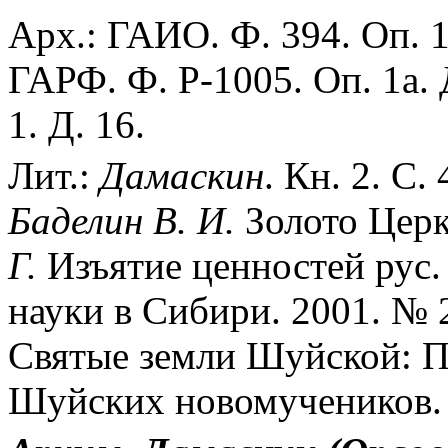
Арх.: ГАИО. Ф. 394. Оп. 1.
ГАРФ. Ф. Р-1005. Оп. 1а. 
1. Д. 16.
Лит.:
Дамаскин
. Кн. 2. С
Баделин
В.
И.
Золото Церк
Г.
Изъятие ценностей рус. ц
науки в Сибири. 2001. № 2
Святые земли Шуйской: П
Шуйских новомучеников. 