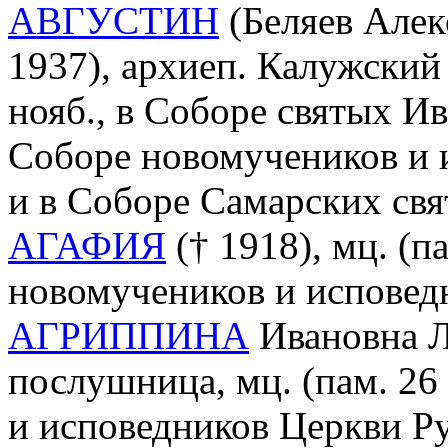
АВГУСТИН
(Беляев Алек
1937), архиеп. Калужский
нояб., в Соборе святых И
Соборе новомучеников и 
и в Соборе Самарских свя
АГАФИЯ
(† 1918), мц. (п
новомучеников и исповед
АГРИППИНА
Ивановна Л
послушница, мц. (пам. 26
и исповедников Церкви Ру