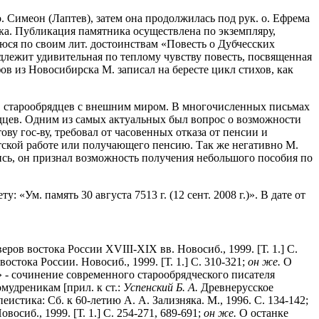
. Симеон (Лаптев), затем она продолжилась под рук. о. Ефрема
ика. Публикация памятника осуществлена по экземпляру,
щуюся по своим лит. достоинствам «Повесть о Дубчесских
адлежит удивительная по теплому чувству повесть, посвященная
в из Новосибирска М. записал на бересте цикл стихов, как
в старообрядцев с внешним миром. В многочисленных письмах
дцев. Одним из самых актуальных был вопрос о возможности
ову гос-ву, требовал от часовенных отказа от пенсии и
етской работе или получающего пенсию. Так же негативно М.
ись, он признал возможность получения небольшого пособия по
«Ум. память 30 августа 7513 г. (12 сент. 2008 г.)». В дате от
еров востока России XVIII-XIX вв. Новосиб., 1999. [Т. 1.] С.
остока России. Новосиб., 1999. [Т. 1.] С. 310-321;
он же.
О
- сочинение современного старообрядческого писателя
мудреникам [прил. к ст.:
Успенский Б. А.
Древнерусское
истика: Сб. к 60-летию А. А. Зализняка. М., 1996. С. 134-142;
сиб., 1999. [Т. 1.] С. 254-271, 689-691;
он же.
О останке