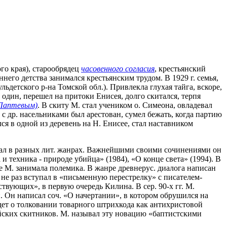
го края), старообрядец
часовенного согласия
, крестьянский
него детства занимался крестьянским трудом. В 1929 г. семья,
льдетского р-на Томской обл.). Привлекла глухая тайга, вскоре,
е один, перешел на притоки Енисея, долго скитался, терпя
Лаптевым)
. В скиту М. стал учеником о. Симеона, овладевал
 с др. насельниками был арестован, сумел бежать, когда партию
ся в одной из деревень на Н. Енисее, стал наставником
отал в разных лит. жанрах. Важнейшими своими сочинениями он
и техника - природе убийца» (1984), «О конце света» (1994). В
ве М. занимала полемика. В жанре древнерус. диалога написан
не раз вступал в «письменную перестрелку» с писателем-
твующих», в первую очередь Килина. В сер. 90-х гг. М.
 Он написал соч. «О начертании», в котором обрушился на
дет о толковании товарного штрихкода как антихристовой
исейских скитников. М. называл эту новацию «баптистскими