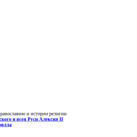
Православию и истории религии
кого и всея Руси Алексия II
рилла