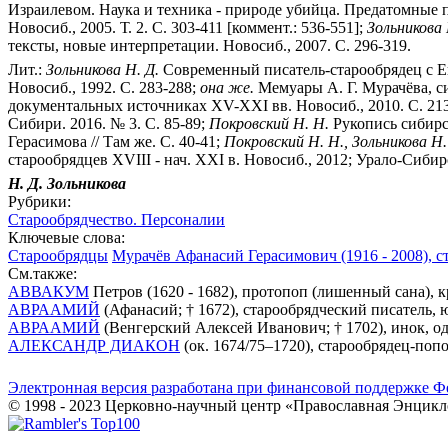
Израилевом. Наука и техника - природе убийца. Предатомные п
Новосиб., 2005. Т. 2. С. 303-411 [коммент.: 536-551];
Зольникова 
тексты, новые интерпретации. Новосиб., 2007. С. 296-319.
Лит.:
Зольникова Н. Д.
Современный писатель-старообрядец с Ен
Новосиб., 1992. С. 283-288;
она же.
Мемуары А. Г. Мурачёва, си
документальных источниках XV-XXI вв. Новосиб., 2010. С. 21
Сибири. 2016. № 3. С. 85-89;
Покровский Н. Н.
Рукопись сибирск
Герасимова // Там же. С. 40-41;
Покровский Н. Н., Зольникова Н.
старообрядцев XVIII - нач. XXI в. Новосиб., 2012; Урало-Сибирс
Н. Д. Зольникова
Рубрики:
Старообрядчество. Персоналии
Ключевые слова:
Старообрядцы
Мурачёв Афанасий Герасимович (1916 - 2008), с
См.также:
АВВАКУМ
Петров (1620 - 1682), протопоп (лишенный сана), 
АВРААМИЙ
(Афанасий; † 1672), старообрядческий писатель, 
АВРААМИЙ
(Венгерский Алексей Иванович; † 1702), инок, од
АЛЕКСАНДР ДИАКОН
(ок. 1674/75–1720), старообрядец-поп
Электронная версия разработана при финансовой поддержке Ф
© 1998 - 2023 Церковно-научный центр «Православная Энцикл