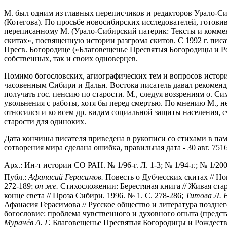
М. был одним из главных переписчиков и редакторов Урало-Сиб
(Котегова). По просьбе новосибирских исследователей, готови
переписанному М. (Урало-Сибирский патерик: Тексты и коммента
скитах», посвященную истории разгрома скитов. С 1992 г. писа
Пресв. Богородице («Благовещенье Пресвятыя Богородицы и Рож
собственных, так и своих одноверцев.
Помимо богословских, агиографических тем и вопросов истор
часовенным Сибири и Дальн. Востока писатель давал рекомен
получать гос. пенсию по старости. М., следуя воззрениям о. С
увольнения с работы, хотя бы перед смертью. По мнению М., 
относился и ко всем др. видам социальной защиты населения, 
старости для одиноких.
Дата кончины писателя приведена в рукописи со стихами в памят
сотворения мира сделана ошибка, правильная дата - 30 авг. 7516
Арх.: Ин-т истории СО РАН. № 1/96-г. Л. 1-3; № 1/94-г.; № 1/2000
Публ.:
Афанасий Герасимов.
Повесть о Дубчесских скитах // Нов
272-189;
он же.
Стихосложении: Берестяная книга // Живая старин
конце света // Проза Сибири. 1996. № 1. С. 278-286;
Титова Л. В
Афанасия Герасимова // Русское общество и литература позднег
богословие: проблема чувственного и духовного опыта (представ
Мурачёв А. Г.
Благовещенье Пресвятыя Богородицы и Рождество Х