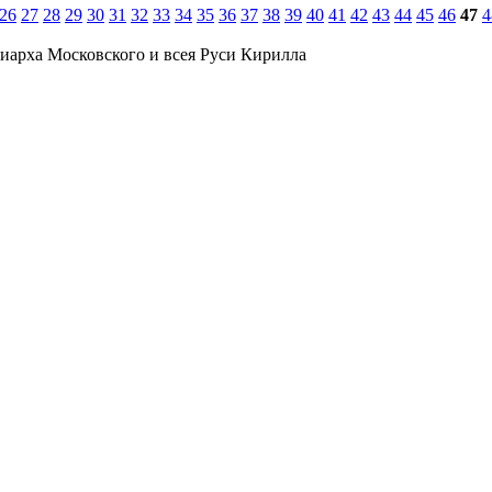
26
27
28
29
30
31
32
33
34
35
36
37
38
39
40
41
42
43
44
45
46
47
4
иарха Московского и всея Руси Кирилла