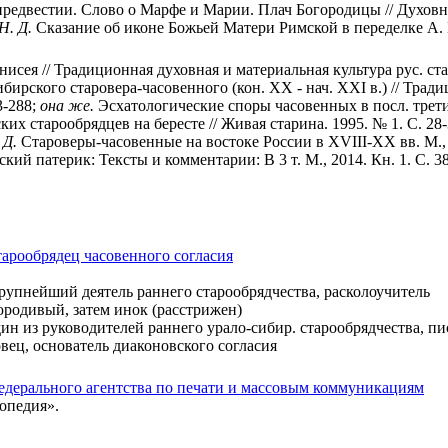
редвестии. Слово о Марфе и Марии. Плач Богородицы // Духовна
Н. Д.
Сказание об иконе Божьей Матери Римской в переделке А. 
исея // Традиционная духовная и материальная культура рус. с
бирского старовера-часовенного (кон. XX - нач. XXI в.) // Тра
3-288;
она же.
Эсхатологические споры часовенных в посл. трети
их старообрядцев на бересте // Живая старина. 1995. № 1. С. 28
 Д.
Староверы-часовенные на востоке России в XVIII-XX вв. М., 
кий патерик: Тексты и комментарии: В 3 т. М., 2014. Кн. 1. С. 3
тарообрядец часовенного согласия
крупнейший деятель раннего старообрядчества, расколоучитель
юродивый, затем инок (расстрижен)
ин из руководителей раннего урало-сибир. старообрядчества, пис
овец, основатель диаконовского согласия
едерального агентства по печати и массовым коммуникациям
опедия».