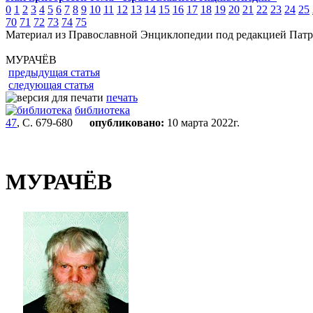
0
1
2
3
4
5
6
7
8
9
10
11
12
13
14
15
16
17
18
19
20
21
22
23
24
25
70
71
72
73
74
75
Материал из Православной Энциклопедии под редакцией Патр
МУРАЧЁВ
предыдущая статья
следующая статья
печать
библиотека
47
, С. 679-680
опубликовано:
10 марта 2022г.
МУРАЧЁВ