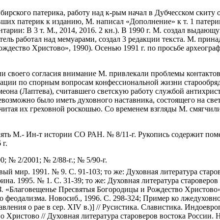
ирского патерика, работу над к-рым начал в Дубчесском скиту о
вших патерик к изданию, М. написал «Дополнение» к т. 1 патер
рии: В 3 т. М., 2014, 2016. 2 кн.). В 1990 г. М. создал выдаю
тель работал над мемуарами, создал 3 редакции текста. М. прин
дество Христово», 1990). Осенью 1991 г. по просьбе археографо
ии своего согласия внимание М. привлекали проблемы контакто
дации по спорным вопросам конфессиональной жизни старообря
имеона (Лаптева), считавшего светскую работу службой антихрист
невозможно было иметь духовного наставника, состоящего на св
считая их греховной роскошью. Со временем взгляды М. смягчил
ь М.- Ин-т истории СО РАН. № 8/11-г. Рукопись содержит помету: 
 г.
; № 2/2001; № 2/88-г.; № 5/90-г.
ый мир. 1991. № 9. С. 91-103; то же: Духовная литература старов
а. 1995. № 1. С. 31-39; то же: Духовная литература староверов в
.
«Благовещенье Пресвятыя Богородицы и Рождество Христово» 
о феодализма. Новосиб., 1996. С. 298-324; Пример ко лжедуховно
ления о рае в сер. XIV в.)] // Русистика. Славистика. Индоевропе
ристово // Духовная литература староверов востока России. Ново