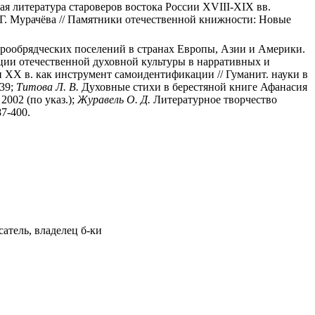
я литература староверов востока России XVIII-XIX вв.
Г. Мурачёва // Памятники отечественной книжности: Новые
тарообрядческих поселений в странах Европы, Азии и Америки.
диции отечественной духовной культуры в нарративных и
 ХХ в. как инструмент самоидентификации // Гуманит. науки в
-39;
Титова Л. В.
Духовные стихи в берестяной книге Афанасия
2002 (по указ.);
Журавель О. Д.
Литературное творчество
87-400.
атель, владелец б-ки