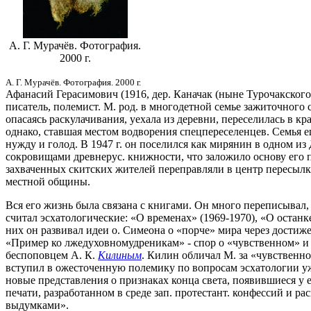
А. Г. Мурачёв. Фотография.
2000 г.
А. Г. Мурачёв. Фотография. 2000 г.
Афанасий Герасимович (1916, дер. Каначак (ныне Турочакского 
писатель, полемист. М. род. в многодетной семье зажиточного с
опасаясь раскулачивания, уехала из деревни, переселилась в кра
однако, ставшая местом водворения спецпереселенцев. Семья еще
нужду и голод. В 1947 г. он поселился как мирянин в одном из 
сокровищами древнерус. книжности, что заложило основу его пи
захваченных скитских жителей переправляли в центр пересылки 
местной общины.
Вся его жизнь была связана с книгами. Он много переписывал,
считал эсхатологические: «О временах» (1969-1970), «О останк
них он развивал идеи о. Симеона о «порче» мира через достиж
«Пример ко лжедуховномудреникам» - спор о «чувственном» и 
беспоповцем А. К.
Килиным
. Килин обличал М. за «чувственно
вступил в ожесточенную полемику по вопросам эсхатологии уж
новые представления о признаках конца света, появившиеся у 
печати, разработанном в среде зап. протестант. конфессий и р
выдумками».