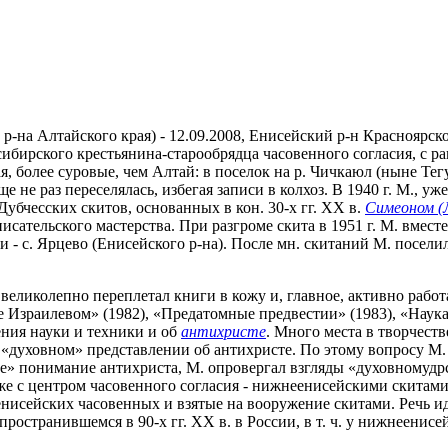
р-на Алтайского края) - 12.09.2008, Енисейский р-н Красноярско
ибирского крестьянина-старообрядца часовенного согласия, с ран
я, более суровые, чем Алтай: в поселок на р. Чичкаюл (ныне Тегу
 не раз переселялась, избегая записи в колхоз. В 1940 г. М., уж
Дубчесских скитов, основанных в кон. 30-х гг. XX в.
Симеоном (
сательского мастерства. При разгроме скита в 1951 г. М. вместе
- с. Ярцево (Енисейского р-на). После мн. скитаний М. поселил
 великолепно переплетал книги в кожу и, главное, активно раб
е Израилевом» (1982), «Предатомные предвестии» (1983), «Наука 
ения науки и техники и об
антихристе
. Много места в творчест
«духовном» представлении об антихристе. По этому вопросу М. 
е» понимание антихриста, М. опровергал взгляды «духовномудрс
е с центром часовенного согласия - нижнеенисейскими скитами.
енисейских часовенных и взятые на вооружение скитами. Речь и
аспространившемся в 90-х гг. XX в. в России, в т. ч. у нижнеен