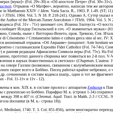
ех мерах [муки]» (Fol. 29v-30) и «Об апостоле Петре» (Fol. 30v-3
иастер
. Отрывок «О Матфее», вероятно, написан тем же автором
ae in Matthaeum XXIV //
Idem.
Varia Sacra. R., 1903. P. 1-49. (ST; 
ury // JThSt. 1904. Vol. 5. N 18. P. 218-241). Однако А. Сутер ук
s the Author of the Mercati-Turner Anecdoton // JThSt. 1904. Vol. 5.
декса (Fol. 31v - 71v) занимает соч. Иоанна Златоуста «О восста
а сообщает Исидор Гиспальский в соч. «О знаменитых мужах» (61
жно, Ceneda, ныне г. Витторио-Венето, пров. Тревизо, Сев. Ита
e di Crisostomo // Cristianesimo latino e cultura greca sino al sec. IV: 
одятся анонимный отрывок «Об Аврааме» (инципит: Ante hostium se
роятно с галликанским Expositio Fidei Catholice (Fol. 74-74v), С
75v) и ранняя редакция Афанасиева Символа веры (Fol. 75v). На Fol
анию, прототип данного сборника мог появиться во 2-й пол. V-V
авления в науках божественных и светских» (
Chapman.
L'auteur. 
в на севере Галлии (возможно, связанном с колумбановским мона
нен скорее всего в Боббио. Писец работал крайне небрежно, о
 в др. сочинениях в составе кодекса (напр., один и тот же фрагм
 Fol. 11-11v и 11v - 12).
ужены в кон. XIX в. в составе пролога с аппаратом
Евфалия
к Пав
язаны с рукописью из Боббио. Парафраз М. к. (строки 1-34) сохран
ежду 398 и 407 гг. (
Chromat. Aquil.
Tract. in Matth. 2-3 // CCSL
ла doceantur (в М. к.- строка 18)).
evi. Mediolani, 1740. T. 3. Col. 851-856), затем многократно пере