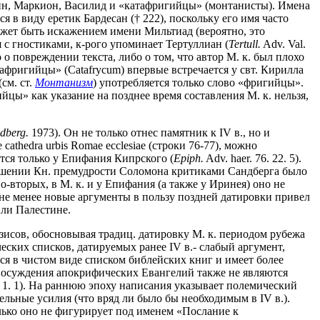
тин, Маркион, Василид и «катафригийцы» (монтанисты). Имена
я в виду еретик Бардесан († 222), поскольку его имя часто
жет быть искажением имени Мильтиад (вероятно, это
ся с гностиками, к-рого упоминает Тертуллиан (
Tertull.
Adv. Val.
о повреждении текста, либо о том, что автор М. к. был плохо
фригийцы» (Catafrycum) впервые встречается у свт. Кирилла
см. ст.
Монтанизм
) употребляется только слово «фригийцы».
йцы» как указание на позднее время составления М. к. нельзя,
dberg.
1973). Он не только отнес памятник к IV в., но и
 cathedra urbis Romae ecclesiae (строки 76-77), можно
тся только у Епифания Кипрского (
Epiph.
Adv. haer. 76. 22. 5).
ошении Кн. премудрости Соломона критиками Сандберга было
, во-вторых, в М. к. и у Епифания (а также у Иринея) оно не
 не менее новые аргументы в пользу поздней датировки привел
или Палестине.
зисов, обосновывая традиц. датировку М. к. периодом рубежа
еских списков, датируемых ранее IV в.- слабый аргумент,
ется в чистом виде списком библейских книг и имеет более
е осуждения апокрифических Евангелий также не являются
II 1. 1). На раннюю эпоху написания указывает полемический
ельные усилия (что вряд ли было бы необходимым в IV в.).
лько оно не фигурирует под именем «Послание к