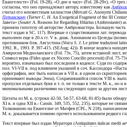
Евангелисте» (Fol. 19-28), «О дне и часе» (Fol. 28-29v), «О тр
согласны, что оно принадлежит автору, известному как
Амброз
считал его неизвестным хилиастом (
Mercati G.
Anonymi Chiliast
Петавскому
(
Turner C. H.
An Exegetical Fragment of the III Cent
Завета» (
Souter A.
Reasons for Regarding Hilarius (Ambrosiaster) a
приняли гипотезу об авторстве Амброзиастера. Бо́льшую часть ко
текст издан в SC. 117). Впервые о существовании лат. перевод
выполнен еще в 20-х гг. V в. диак. Аннианом из Целеды (возмо
противником блж. Августина (
Voicu S. J.
Le prime traduzioni latin
1992. R., 1993. P. 397-415. (SEAug; 42)). В конце кодекса нах
Амвросия Медиоланского (Fol. 73v, 75), затем вставной лист, ве
Символ веры (Fides quae ex Niceno Concilio processit) (Fol. 75-
вероятно, изначально был последним в кодексе. Судя по содерж
пол. VI-VII в. под влиянием указаний в соч. Кассиодора «Наст
орфографии, мог быть написан в VII в. в одном из скрипторие
принимают выводы Энна). Сохранившийся список VIII в. выпол
пропуски отдельных букв и т. п. не только в тексте М. к., но и
минимальными различиями на следующих один за другим листах -
Цитаты из М. к. (строки 42-50, 54-57, 63-68, 81-85) были обнар
XI в. и одна XII в.- Cassin. 349, 535, 552, 235), которые не св
Толкованию на Евангелие от Матфея (CPL, N 218), написанном м
М. к. доказывается помимо прочего использованием редкого глаго
Текст впервые был издан Муратори (Antiquitates italicae medii a