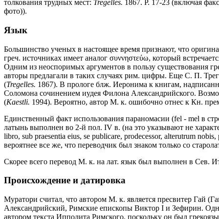
толкования трудных мест:
Tregelles.
1867. P. 17-23 (включая фак
фото)).
Язык
Большинство ученых в настоящее время признают, что оригинал 
греч. источниках имеет аналог συννηστεύω, который встречается н
Одним из неоспоримых аргументов в пользу существования греч
авторы предлагали в таких случаях рим. цифры. Еще С. П. Тре
(
Tregelles.
1867). В прологе блж. Иеронима к книгам, надписанны
Соломона сочинением иудея Филона Александрийского. Возможно
(
Kaestli.
1994). Вероятно, автор М. к. ошибочно отнес к Кн. пре
Единственный факт использования параномасии (fel - mel в стр
латынь выполнен во 2-й пол. IV в. (на это указывают не харак
libro, sub praesentia eius, se publicare, prodecessor, alterutrum n
вероятнее все же, что переводчик был знаком только со старола
Скорее всего перевод М. к. на лат. язык был выполнен в Сев. 
Происхождение и датировка
Муратори считал, что автором М. к. является пресвитер Гай (Г
Александрийский, Римские епископы Виктор I и Зефирин. Одн
автором текста Ипполита Римского, поскольку он был грекоязы