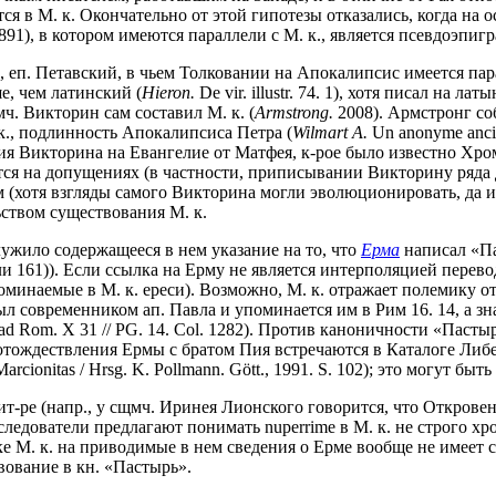
я в М. к. Окончательно от этой гипотезы отказались, когда на 
1), в котором имеются параллели с М. к., является псевдоэпигр
п. Петавский, в чьем Толковании на Апокалипсис имеется парал
е, чем латинский (
Hieron.
De vir. illustr. 74. 1), хотя писал на л
ч. Викторин сам составил М. к. (
Armstrong.
2008). Армстронг со
 к., подлинность Апокалипсиса Петра (
Wilmart A.
Un anonyme ancie
я Викторина на Евангелие от Матфея, к-рое было известно Хром
тся на допущениях (в частности, приписывании Викторину ряда
м (хотя взгляды самого Викторина могли эволюционировать, да и
ством существования М. к.
ужило содержащееся в нем указание на то, что
Ерма
написал «Пас
и 161)). Если ссылка на Ерму не является интерполяцией переводч
 упоминаемые в М. к. ереси). Возможно, М. к. отражает полемик
л современником ап. Павла и упоминается им в Рим 16. 14, а зн
 ad Rom. X 31 // PG. 14. Col. 1282). Против каноничности «Паст
и отождествления Ермы с братом Пия встречаются в Каталоге Либери
ionitas / Hrsg. K. Pollmann. Gött., 1991. S. 102); это могут бы
ит-ре (напр., у сщмч. Иринея Лионского говорится, что Откров
исследователи предлагают понимать nuperrime в М. к. не строго х
е М. к. на приводимые в нем сведения о Ерме вообще не имеет с
вование в кн. «Пастырь».