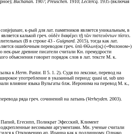
рное);
Buchanan.
1907;
Preuschen.
1910;
Leclercq.
1935 (включая
 conjejunare, к-рый для лат. памятников является уникальным, в
является калькой греч. οὐδὲν διαφέρει τῇ τῶν πιστευόντων πίστει.
лительных (B в строке 43 -
Guignard.
2015), тогда как лат.
является ошибочным переводом греч. ὑπὸ Θίλων(ος) («Филоном»)
что нек-рые древние писатели считали Кн. премудрости
го объяснения говорит порядок слов в лат. тексте М. к.
тсылка к
Herm.
Pastor. II 5. 1. 2). Судя по лексике, перевод на
широкое употребление в указанный период: quasi ut, sub uno
ли отмечали влияние языка Вульгаты блж. Иеронима на перевод М. к.,
перевода ряда греч. сочинений на латынь (
Verheyden.
2003).
ров Папий, Егесипп, Поликрат Эфесский, Климент
 подкрепленные весомыми аргументами. Мн. ученые считали
осился к Откровению ап. Иоанна как к подлинному. Однако