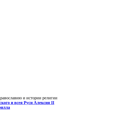
Православию и истории религии
кого и всея Руси Алексия II
рилла