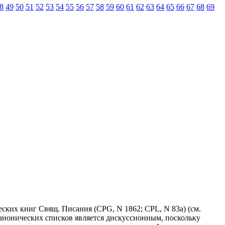
8
49
50
51
52
53
54
55
56
57
58
59
60
61
62
63
64
65
66
67
68
69
еских книг Свящ. Писания (CPG, N 1862; CPL, N 83a) (см.
канонических списков является дискуссионным, поскольку