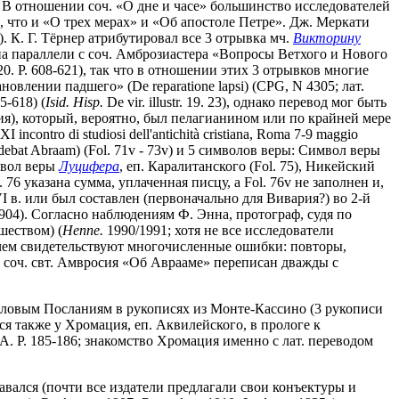
1v). В отношении соч. «О дне и часе» большинство исследователей
, что и «О трех мерах» и «Об апостоле Петре». Дж. Меркати
11)). К. Г. Тёрнер атрибутировал все 3 отрывка мч.
Викторину
азал на параллели с соч. Амброзиастера «Вопросы Ветхого и Нового
 N 20. P. 608-621), так что в отношении этих 3 отрывков многие
новлении падшего» (De reparatione lapsi) (CPG, N 4305; лат.
5-618) (
Isid. Hisp.
De vir. illustr. 19. 23), однако перевод мог быть
лия), который, вероятно, был пелагианином или по крайней мере
XXI incontro di studiosi dell'antichità cristiana, Roma 7-9 maggio
debat Abraam) (Fol. 71v - 73v) и 5 символов веры: Символ веры
имвол веры
Луцифера
, еп. Каралитанского (Fol. 75), Никейский
. 76 указана сумма, уплаченная писцу, а Fol. 76v не заполнен и,
I в. или был составлен (первоначально для Вивария?) во 2-й
1904). Согласно наблюдениям Ф. Энна, протограф, судя по
шеством) (
Henne.
1990/1991; хотя не все исследователи
 чем свидетельствуют многочисленные ошибки: повторы,
ент соч. свт. Амвросия «Об Аврааме» переписан дважды с
ловым Посланиям в рукописях из Монте-Кассино (3 рукописи
ился также у Хромация, еп. Аквилейского, в прологе к
. 9A. P. 185-186; знакомство Хромация именно с лат. переводом
издавался (почти все издатели предлагали свои конъектуры и