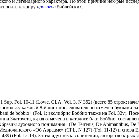
ского и легендарного характера. По этой причине нек-рые исс
относить к жанру
прологов
библейских.
01 Sup. Fol. 10-11 (Lowe. CLA. Vol. 3. N 352) (всего 85 строк; на
 поскольку каждый 8-й лист последовательно отмечен буквами лат
mbani de bobbio» (Fol. 1; экслибрис Боббио также на Fol. 32v). Пос
на Златоуста, к-рая отмечена в каталоге б-ки Боббио, составленн
«Образцы духовного понимания» (De Terrenis, De Animantibus, De
 Медиоланского «Об Аврааме» (CPL, N 127) (Fol. 11-12) и снова 
L, N 489) (Fol. 12-19). Затем идут неск. сочинений, авторство к-