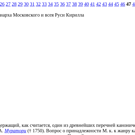
26
27
28
29
30
31
32
33
34
35
36
37
38
39
40
41
42
43
44
45
46
47
4
иарха Московского и всея Руси Кирилла
одержащий, как считается, один из древнейших перечней канонич
 А.
Муратори
(† 1750). Вопрос о принадлежности М. к. к жанру 