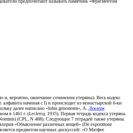
ледователи предпочитают называть памятник «Фрагментом
чало и, вероятно, окончание сочинения утеряны). Весь кодекс
. алфавита начиная с I) и происходит из монастырской б-ки
кольку далее написано «Iohis grisostomi», А.
Леклерк
ом в 1461 г. (
Leclercq.
1935). Первая тетрадь кодекса утеряна.
 Nominis) (CPL, N 488). Следующие 7 тетрадей также утеряны.
Евхерия «Объяснение различных вещей» (De expositione
рых является предметом научных дискуссий: «О Матфее