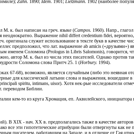
симиле);
Zahn.
1890;
Idem.
1901;
Lietzmann.
1902 (наиболее популя
М. к. был написан на греч. языке (
Campos.
1960). Напр., глагол
еоднократно. Выражение nihil differt credentium fidei, вероятно, 
. оригинала служит использование в тексте букв в качестве чис
геллес предположил, что лат. выражение ab amicis («друзьями») 
м именем Соломона (Prologus in Libris Salomonis), говорится, 
, автор М. к. был из числа этих писателей. Однако против тако
мудрости Соломона слова Притч 25. 1 (
Horbury.
1994).
оках 67-68), возможно, является случайным (либо это неявная о
терные для классической латыни слова и выражения, вошедшие в 
obis, principali spiritu, intimans, uisor). Хотя нек-рые исследовате
т. переводом Библии.
Италии кем-то из круга Хромация, еп. Аквилейского, инициатора 
аий). В XIX - нач. XX в. предполагались также в качестве авто
ако все эти гипотетические атрибуции были отвергнуты как не
чным писателем, работавшим на Западе, и в отличие от Гая отн