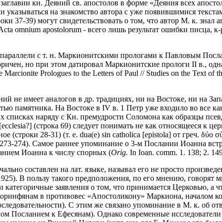
заглавии кн. Деяний св. апостолов в форме «Деяния всех апост
и указываться на знакомство автора с уже появившимися текст
и 37-39) могут свидетельствовать о том, что автор М. к. знал а
Acta omnium apostolorum - всего лишь результат ошибки писца, 
 параллели с т. н. Маркионитскими прологами к Павловым Посл
торичен, но при этом датировал Маркионитские прологи II в., одн
 Marcionite Prologues to the Letters of Paul // Studies on the Text of t
 не имеет аналогов в др. традициях, ни на Востоке, ни на Зап
тью памятника. На Востоке в IV в. 1 Петр уже входило во все 
ских списках наряду с Кн. премудрости Соломона как образцы псе
[ecclesia?] (строка 69) следует понимать не как относящееся к 
троки 28-31) (т. е. dua(e) sin catholica [epistola] от греч. δύο σ
 2. P. 273-274). Самое раннее упоминание о 3-м Послании Иоанна вс
ланием Иоанна к числу спорных (
Orig.
In Ioan. comm. 1. 138; 2. 14
чально составлен на лат. языке, называл его не просто произвед
925). В пользу такого предположения, по его мнению, говорят мно
stris) и категоричные заявления о том, что принимается Церковью, 
оринфянам в противовес «Апостоликону» Маркиона, началом кот
следовательности). С этим же связано упоминание в М. к. об 
 Посланием к Ефесянам). Однако современные исследователи (Ж