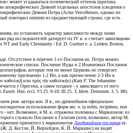
олов» может угадываться полемический оттенок (критика
ами апокрифических Деяний отдельных апостолов (сведения о
покрифические Деяния Петра (Actus Vercellenses, однако их
к-рый повторил omnium из предшествующей строки, где есть
аниям, но установить характер зависимости между ними
ако ряд исследователей датирует их IV в. и считает зависящими
he NT and Early Christianity / Ed. D. Gurtner e. a. Leiden; Boston,
аде. Отсутствие в перечне 1-го Послания ап. Петра можно
канонические списки. Послание Иуды и 2 Иоанновых Послания
вдоэпиграфов, которые тем не менее Церковь не отвергает
церковному признанию 1-2 Ин, а как причисление 2-3 Ин к
ὺν καθολικῇ или πρὸς τὴν καθολικήν) (
Katz P.
The Johannine
тречается у Оригена, а самое позднее - у зависящего от него
9;
Euseb.
Hist. eccl. VI 25. 9-10; III 25. 3;
Idem.
Demonstr. 3. 5. 88).
ением рим. автора кон. II в., но древнейшим официально
гократное использование форм мн. ч. (a nobis, recipimus, non
а что - нет. Возможно, в М. к. отражена полемика с Маркионом: из
орого служило Послание к Галатам (хотя, возможно, автор М.
отвержении принятого у маркионитов
Лаодикийцам послания
(к-
. Д. Кестли, Й. Верхейден, К. Й. Маркшис) не видят