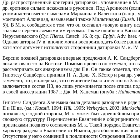
Др. распространенный критерий датировки - упоминание в М. 
др. еретиков сильно искажены в рукописи. Под Арсиноем (если т
упоминается вместе с именами Маркиона и Валентина (напр., 
монтанист Алкивиад, называемый также Мильтиадом (
Euseb.
Hi
5)). В М. к. сообщается о том, что он составил «новую книгу 
знаком с перечисляемыми им ересями. Также ошибочно Василид
Иерусалимского (
Cyr. Hieros.
Catech. 16. 8; ср.:
Epiph.
Adv. haer.
Однако авторы IV в. вполне могли воспроизводить более ранни
хотя этот аргумент используют сторонники датировки М. к. IV 
Версию поздней датировки впервые предложил А. К. Сандберг в
локализовал его на Востоке. Помимо прочего он отмечал, что такие
рассматривать как анахронизмы для II в. Он также отметил, ч
Гипотезу Сандберга приняли Н. А. Даль, Х. Кёстер и ряд др. у
замечено, что, во-первых, это сочинение было известно на Зап
включается в состав НЗ, но лишь упоминается после списка п
в своей диссертации 1987 г. Дж. М. Ханеман (опубл.:
Hahneman
Гипотеза Сандберга-Ханемана была детально разобрана в ряде 
II и III вв. (см.:
Kaestli.
1994;
Hill.
1995;
Verheyden.
2003;
Markschi
поскольку, с одной стороны, М. к. может быть древнейшим приме
сложную структуру. Перечисление Евангелий в общепринятом п
признаками позднего составления М. к. Такой порядок Евангел
характер раздела о Евангелии от Иоанна, для обоснования апос
Отсутствие у него сомнений в подлинности Откровения Иоанна