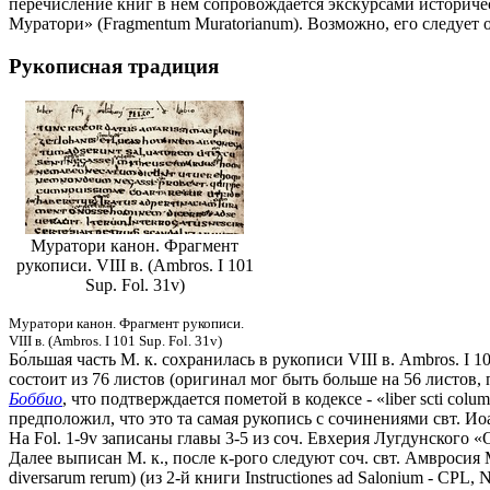
перечисление книг в нем сопровождается экскурсами историче
Муратори» (Fragmentum Muratorianum). Возможно, его следует 
Рукописная традиция
Муратори канон. Фрагмент
рукописи. VIII в. (Ambros. I 101
Sup. Fol. 31v)
Муратори канон. Фрагмент рукописи.
VIII в. (Ambros. I 101 Sup. Fol. 31v)
Бо́льшая часть М. к. сохранилась в рукописи VIII в. Ambros. I 1
состоит из 76 листов (оригинал мог быть больше на 56 листов,
Боббио
, что подтверждается пометой в кодексе - «liber scti colu
предположил, что это та самая рукопись с сочинениями свт. Иоан
На Fol. 1-9v записаны главы 3-5 из соч. Евхерия Лугдунского 
Далее выписан М. к., после к-рого следуют соч. свт. Амвросия
diversarum rerum) (из 2-й книги Instructiones ad Salonium - CP