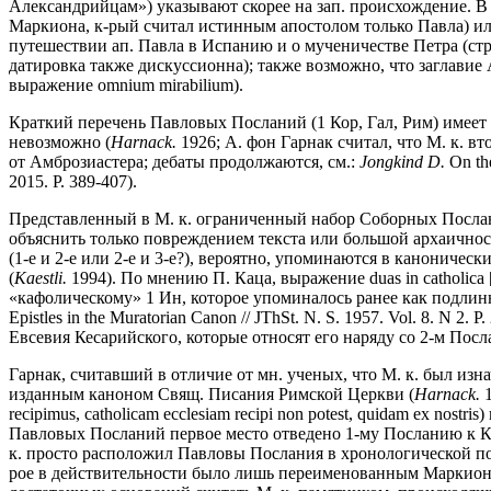
Александрийцам») указывают скорее на зап. происхождение. В 
Маркиона, к-рый считал истинным апостолом только Павла) ил
путешествии ап. Павла в Испанию и о мученичестве Петра (строк
датировка также дискуссионна); также возможно, что заглавие 
выражение omnium mirabilium).
Краткий перечень Павловых Посланий (1 Кор, Гал, Рим) имеет
невозможно (
Harnack.
1926; А. фон Гарнак считал, что М. к. в
от Амброзиастера; дебаты продолжаются, см.:
Jongkind D.
On the
2015. P. 389-407).
Представленный в М. к. ограниченный набор Соборных Посланий
объяснить только повреждением текста или большой архаичнос
(1-е и 2-е или 2-е и 3-е?), вероятно, упоминаются в канониче
(
Kaestli.
1994). По мнению П. Каца, выражение duas in catholica 
«кафолическому» 1 Ин, которое упоминалось ранее как подлинное (с
Epistles in the Muratorian Canon // JThSt. N. S. 1957. Vol. 8. N
Евсевия Кесарийского, которые относят его наряду со 2-м Пос
Гарнак, считавший в отличие от мн. ученых, что М. к. был изна
изданным каноном Свящ. Писания Римской Церкви (
Harnack.
1
recipimus, catholicam ecclesiam recipi non potest, quidam ex no
Павловых Посланий первое место отведено 1-му Посланию к К
к. просто расположил Павловы Послания в хронологической по
рое в действительности было лишь переименованным Маркионом