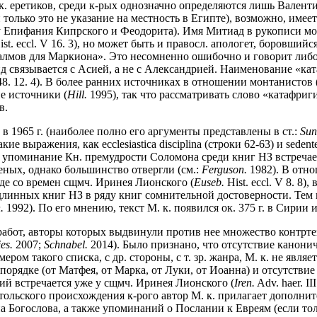
к. еретиков, среди к-рых однозначно определяются лишь Вален
олько это не указание на местность в Египте), возможно, имеетс
у Епифания Кипрского и Феодорита). Имя Митиад в рукописи мо
st. eccl. V 16. 3), но может быть и правосл. апологет, боровший
псалмов для Маркиона». Это несомненно ошибочно и говорит либо 
 связывается с Асией, а не с Александрией. Наименование «ката
 48. 12. 4). В более ранних источниках в отношении монтанистов (
е источники (
Hill.
1995), так что рассматривать слово «катафриги
в.
 1965 г. (наиболее полно его аргументы представлены в ст.:
Sun
 выражения, как ecclesiastica disciplina (строки 62-63) и sedente
то упоминание Кн. премудрости Соломона среди книг НЗ встречае
ченых, однако большинство отвергли (см.:
Ferguson.
1982). В отн
аде со времен сщмч. Иринея Лионского (
Euseb.
Hist. eccl. V 8. 8)
одлинных книг НЗ в ряду книг сомнительной достоверности. Тем
.
1992). По его мнению, текст М. к. появился ок. 375 г. в Сирии 
работ, авторы которых выдвинули против нее множество контрте
es.
2007;
Schnabel.
2014). Было признано, что отсутствие канонич
ром такого списка, с др. стороны, с т. зр. жанра, М. к. не явля
орядке (от Матфея, от Марка, от Луки, от Иоанна) и отсутстви
ий встречается уже у сщмч. Иринея Лионского (
Iren.
Adv. haer. I
тольского происхождения к-рого автор М. к. прилагает дополнит
 Богослова, а также упоминаний о Послании к Евреям (если то