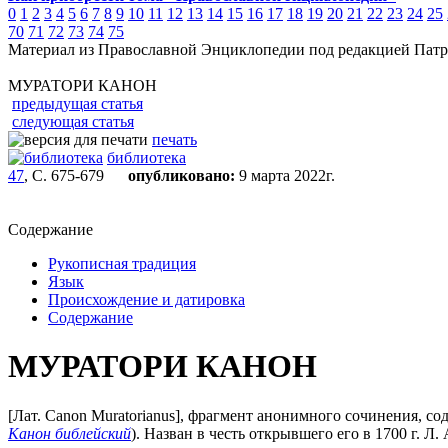
0
1
2
3
4
5
6
7
8
9
10
11
12
13
14
15
16
17
18
19
20
21
22
23
24
25
70
71
72
73
74
75
Материал из Православной Энциклопедии под редакцией Патр
МУРАТОРИ КАНОН
предыдущая статья
следующая статья
печать
библиотека
47
, С. 675-679
опубликовано:
9 марта 2022г.
Содержание
Рукописная традиция
Язык
Происхождение и датировка
Содержание
МУРАТОРИ КАНОН
[Лат. Canon Muratorianus], фрагмент анонимного сочинения, с
Канон библейский
). Назван в честь открывшего его в 1700 г. Л.