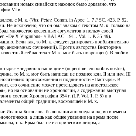
основании новых синайских находок было доказано, что
афом VI в.
лель с М. к. (
Vict. Petav.
Comm. in Apoc. 1. 7 // SC. 423. P. 52,
атыни. Не исключено, что он был знаком с текстом М. к. только на
брал множество косвенных аргументов в пользу своей
n «De X Virginibus» // BALAC. 1911. Vol. 1. P. 35-49).
ацию. Если так, то М. к. следует датировать приблизительно
 др. анонимных сочинений). Против авторства Викторина
 известный сейчас текст М. к. мог быть поврежден). В любом
тырь» «недавно в наши дни» (nuperrime temporibus nostris),
ика, то М. к. мог быть написан не позднее кон. II или нач. III
у относительно происхождения и подлинности «Пастыря». В
ачит, его сочинение может претендовать на апостольское
ыря», но на основании не хронологии, а содержания выступал
я в составе Хронографии 354 г. (LP. Vol. 1. P. 5) и в
ть элементы общей традиции, восходящей к М. к.
ение Иоанна Богослова было написано «недавно», во времена
ронологически, а лишь как общее указание на время после
мысла, т. к. Ерма был не историческим лицом, а