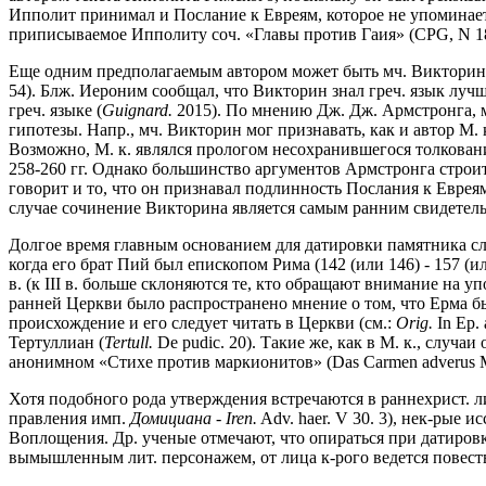
Ипполит принимал и Послание к Евреям, которое не упоминаетс
приписываемое Ипполиту соч. «Главы против Гаия» (CPG, N 189
Еще одним предполагаемым автором может быть мч. Викторин, е
54). Блж. Иероним сообщал, что Викторин знал греч. язык лучш
греч. языке (
Guignard.
2015). По мнению Дж. Дж. Армстронга, м
гипотезы. Напр., мч. Викторин мог признавать, как и автор М.
Возможно, М. к. являлся прологом несохранившегося толковани
258-260 гг. Однако большинство аргументов Армстронга строи
говорит и то, что он признавал подлинность Послания к Еврея
случае сочинение Викторина является самым ранним свидетель
Долгое время главным основанием для датировки памятника сл
когда его брат Пий был епископом Рима (142 (или 146) - 157 (ил
в. (к III в. больше склоняются те, кто обращают внимание на
ранней Церкви было распространено мнение о том, что Ерма бы
происхождение и его следует читать в Церкви (см.:
Orig.
In Ep.
Тертуллиан (
Tertull.
De pudic. 20). Такие же, как в М. к., случа
анонимном «Стихе против маркионитов» (Das Carmen adverus Marc
Хотя подобного рода утверждения встречаются в раннехрист. л
правления имп.
Домициана
-
Iren.
Adv. haer. V 30. 3), нек-рые 
Воплощения. Др. ученые отмечают, что опираться при датировк
вымышленным лит. персонажем, от лица к-рого ведется повест