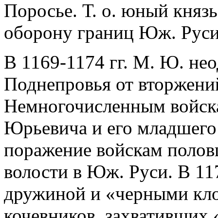
Поросье. Т. о. юный княз
оборону границ Юж. Руси 
В 1169-1174 гг. М. Ю. не
Поднепровья от вторжени
Немногочисленным войска
Юрьевича и его младшего 
поражение войскам половц
волости в Юж. Руси. В 117
дружиной и «черными кл
кочевников, захвативших 