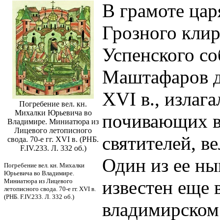
В грамоте ца
Грозного кли
Успенского со
Маштафаров да
XVI в., излаг
Погребение вел. кн.
Михалки Юрьевича во
почивающих 
Владимире. Миниатюра из
Лицевого летописного
святителей, ве
свода. 70-е гг. XVI в. (РНБ.
F.IV.233. Л. 332 об.)
Один из ее ны
Погребение вел. кн. Михалки
Юрьевича во Владимире.
известен еще 
Миниатюра из Лицевого
летописного свода. 70-е гг. XVI в.
(РНБ. F.IV.233. Л. 332 об.)
владимирском