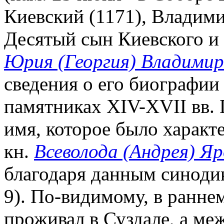
Киевский (1171), Владими
Десятый сын Киевского и 
Юрия (Георгия) Владими
сведения о его биографии
памятниках XIV-XVII вв.
имя, которое было характ
кн.
Всеволода (Андрея) Я
благодаря данным синодико
9). По-видимому, в ранне
проживал в Суздале, а ме