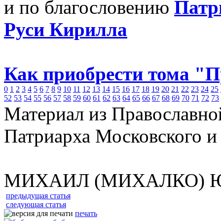
и по благословению
Патр
Руси Кирилла
Как приобрести тома "
0
1
2
3
4
5
6
7
8
9
10
11
12
13
14
15
16
17
18
19
20
21
22
23
24
25
52
53
54
55
56
57
58
59
60
61
62
63
64
65
66
67
68
69
70
71
72
73
Материал из Православно
Патриарха Московского и
МИХАИЛ (МИХАЛКО) 
предыдущая статья
следующая статья
печать