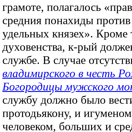
грамоте, полагалось «прав
средния понахиды против 
удельных князех». Кроме 
духовенства, к-рый долже
службе. В случае отсутст
владимирского в честь Р
Богородицы мужского мо
службу до́лжно было вест
протодьякону, и игуменом
человеком, больших и ср