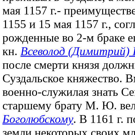
мая 1157 г.- преимуществ
1155 и 15 мая 1157 г., со
рожденные во 2-м браке е
кн.
Всеволод (Димитрий)
после смерти князя должн
Суздальское княжество. Вм
военно-служилая знать Се
старшему брату М. Ю. вел.
Боголюбскому
. В 1161 г.
земли некоторых своих м