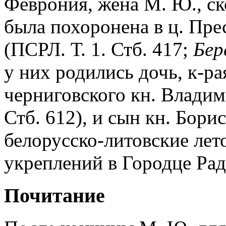
Феврония, жена М. Ю., ско
была похоронена в ц. Пре
(ПСРЛ. Т. 1. Стб. 417;
Бер
у них родились дочь, к-ра
черниговского кн. Владим
Стб. 612), и сын кн. Бори
белорусско-литовские лет
укреплений в Городце Ради
Почитание