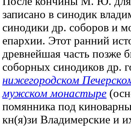
После кончины М. Ю. для
записано в синодик влади
синодики др. соборов и 
епархии. Этот ранний ист
древнейшая часть позже б
соборных синодиков др. го
нижегородском Печерском
мужском монастыре
(осно
помянника под киноварны
кн(я)зи Владимерские и их