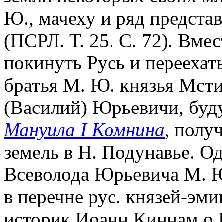
Ю., мачеху и ряд предста
(ПСРЛ. Т. 25. С. 72). Вм
покинуть Русь и переехат
братья М. Ю. князья Мсти
(Василий) Юрьевичи, буд
Мануила I Комнина
, полу
земель в Н. Подунавье. Од
Всеволода Юрьевича М. Ю
в перечне рус. князей-эми
историк Иоанн Киннам о Р