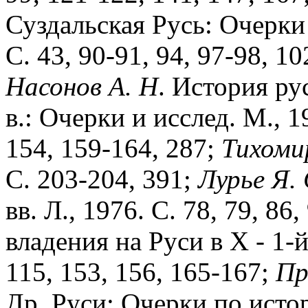
Суздальская Русь: Очерки 
С. 43, 90-91, 94, 97-98, 1
Насонов
А.
Н
. История ру
в.: Очерки и исслед. М., 19
154, 159-164, 287;
Тихоми
С. 203-204, 391;
Лурье
Я.
вв. Л., 1976. С. 78, 79, 86,
владения на Руси в X - 1-й 
115, 153, 156, 165-167;
Пр
Др. Руси: Очерки по истор