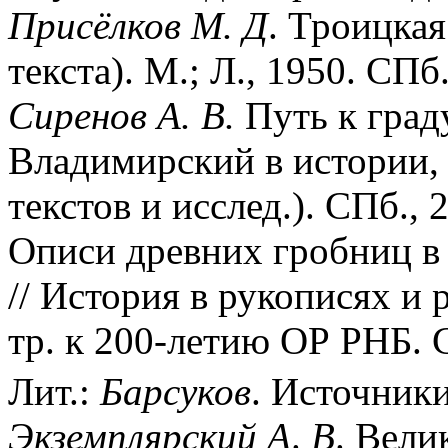
Присёлков
М.
Д
. Троицкая
текста). М.; Л., 1950. СПб
Сиренов
А.
В.
Путь к град
Владимирский в истории, 
текстов и исслед.). СПб., 
Описи древних гробниц в
// История в рукописях и 
тр. к 200-летию ОР РНБ. С
Лит.:
Барсуков
. Источники
Экземплярский
А
.
В
. Вели