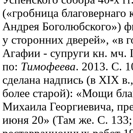
(«гробница благовернаго 
Андрея Боголюбского») фи
у сторонних дверей», «в г
Агафии - супруги кн. мч. 
по:
Тимофеева
. 2013. С. 
сделана надпись (в XIX в.
более старой): «Мощи бла
Михаила Георгиевича, пре
июня 20» (Там же. С. 133