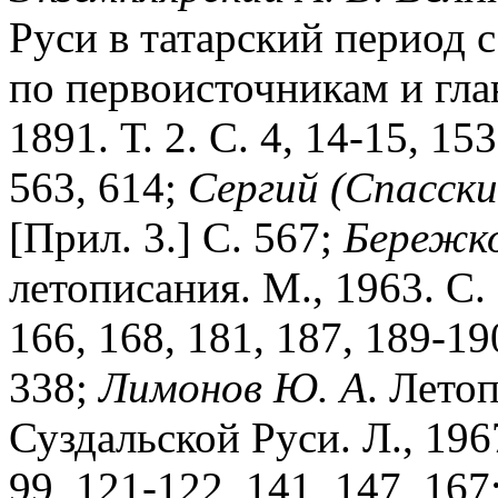
Руси в татарский период с
по первоисточникам и гл
1891. Т. 2. С. 4, 14-15, 15
563, 614;
Сергий
(Спасски
[Прил. 3.] С. 567;
Бережк
летописания. М., 1963. С. 
166, 168, 181, 187, 189-19
338;
Лимонов
Ю.
А
. Лето
Суздальской Руси. Л., 1967.
99, 121-122, 141, 147, 167