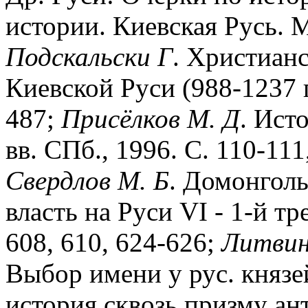
истории. Киевская Русь. М.
Подскальски
Г
. Христианс
Киевской Руси (988-1237 гг
487;
Присёлков
М.
Д
. Ист
вв. СПб., 1996. С. 110-111
Свердлов
М.
Б
. Домонголь
власть на Руси VI - 1-й тр
608, 610, 624-626;
Литви
Выбор имени у рус. князе
история сквозь призму ан