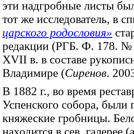
эти надгробные листы был
тот же исследователь, в с
царского родословия»
ста
редакции (РГБ. Ф. 178. №
XVII в. в составе рукопис
Владимире (
Сиренов
. 2003
В 1882 г., во время рест
Успенского собора, были 
княжеские гробницы. Бел
находится в сев. галерее (