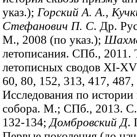
указ.);
Горский
А.
А.,
Кучк
Стефанович
П.
С
. Др. Ру
М., 2008 (по указ.);
Шахм
летописания. СПб., 2011. 
летописных сводов XI-XVI в
60, 80, 152, 313, 417, 487,
Исследования по истории
собора. М.; СПб., 2013. С.
132-134;
Домбровский
Д
.
Первые поколения (до нач. 