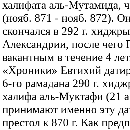
халифата аль-Мутамида, ч
(нояб. 871 - нояб. 872). 
скончался в 292 г. хиджры
Александрии, после чего 
вакантным в течение 4 лет
«Хроники» Евтихий датир
6-го рамадана 290 г. хидж
халифа аль-Муктафи (21 ав
принимают именно эту дат
престол к 870 г. Как пре