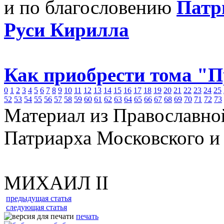
и по благословению
Патр
Руси Кирилла
Как приобрести тома "
0
1
2
3
4
5
6
7
8
9
10
11
12
13
14
15
16
17
18
19
20
21
22
23
24
25
52
53
54
55
56
57
58
59
60
61
62
63
64
65
66
67
68
69
70
71
72
73
Материал из Православно
Патриарха Московского и
МИХАИЛ II
предыдущая статья
следующая статья
печать