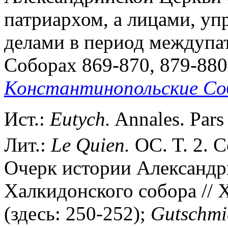
патриархом, а лицами, у
делами в период междупа
Соборах 869-870, 879-880 и
Константинопольские С
Ист.:
Eutych.
Annales. Pars 
Лит.:
Le
Quien.
OC. T. 2. C
Очерк истории Александр
Халкидонского собора // Х
(здесь: 250-252);
Gutschmi