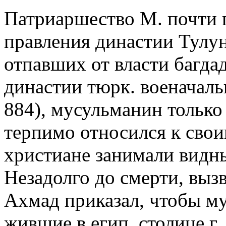
Патриаршество М. почти 
правления династии Тулун
отпавших от власти багда
династии тюрк. военачаль
884), мусульманин только
терпимо относился к свои
христиане занимали видн
Незадолго до смерти, выз
Ахмад приказал, чтобы му
жившие в егип. столице г.