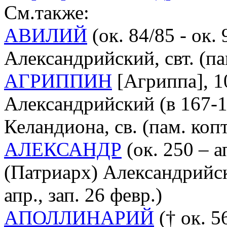
См.также:
АВИЛИЙ
(ок. 84/85 - ок.
Александрийский, свт. (пам.
АГРИППИН
[Агриппа], 1
Александрийский (в 167-1
Келандиона, св. (пам. копт
АЛЕКСАНДР
(ок. 250 – а
(Патриарх) Александрийски
апр., зап. 26 февр.)
АПОЛЛИНАРИЙ
(† ок. 56