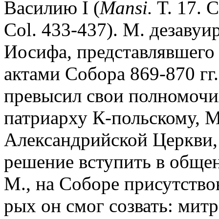
Василию I (
Mansi.
T. 17. C
Col. 433-437). М. дезавуи
Иосифа, представлявшего
актами Собора 869-870 гг
превысил свои полномочи
патриарху К-польскому, 
Александрийской Церкви,
решение вступить в общен
М., на Соборе присутство
рых он смог созвать: мит