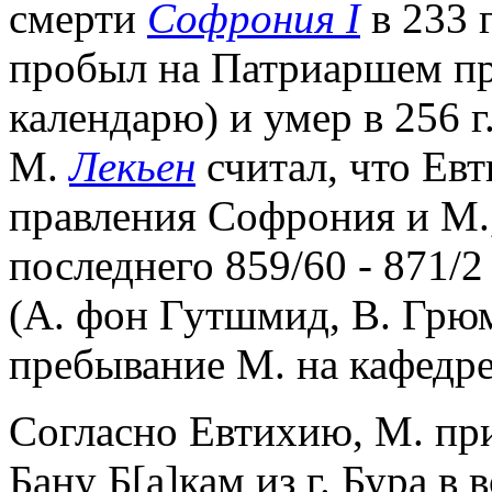
смерти
Софрония I
в 233 г
пробыл на Патриаршем пр
календарю) и умер в 256 г.
М.
Лекьен
считал, что Ев
правления Софрония и М.,
последнего 859/60 - 871/2
(А. фон Гутшмид, В. Грюм
пребывание М. на кафедре 
Согласно Евтихию, М. пр
Бану Б[а]кам из г. Бура в 