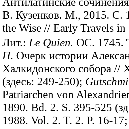
Антилатинские сочинения 
В. Кузенков. М., 2015. С. 
the Wise // Early Travels in 
Лит.:
Le
Quien.
OC. 1745. T
П
. Очерк истории Алекса
Халкидонского собора // Х
(здесь: 249-250);
Gutschmi
Patriarchen von Alexandrie
1890. Bd. 2. S. 395-525 (з
1988. Vol. 2. T. 2. P. 16-17