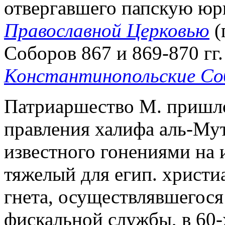
отвергавшего папскую ю
Православной Церковью
(
Соборов 867 и 869-870 гг. 
Константинопольские С
Патриаршество М. пришло
правления халифа аль-Мут
известного гонениями на 
тяжелый для егип. христи
гнета, осуществлявшегос
фискальной службы, в 60-х