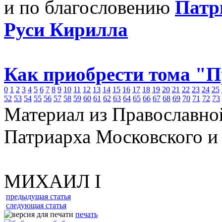
и по благословению
Патр
Руси Кирилла
Как приобрести тома "
0
1
2
3
4
5
6
7
8
9
10
11
12
13
14
15
16
17
18
19
20
21
22
23
24
25
52
53
54
55
56
57
58
59
60
61
62
63
64
65
66
67
68
69
70
71
72
73
Материал из Православно
Патриарха Московского и
МИХАИЛ I
предыдущая статья
следующая статья
печать