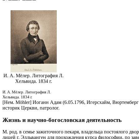
И. А. Мёлер. Литография Л.
Хельвида. 1834 г.
И. А. Мёлер. Литография Л.
Хельвида. 1834 г.
[Нем. Möhler] Иоганн Адам (6.05.1796, Игерсхайм, Вюртемберг
историк Церкви, патролог.
Жизнь и научно-богословская деятельность
М. род. в семье зажиточного пекаря, владельца постоялого дво
лицей г. Элльванген для прохождения курса философии, по зав