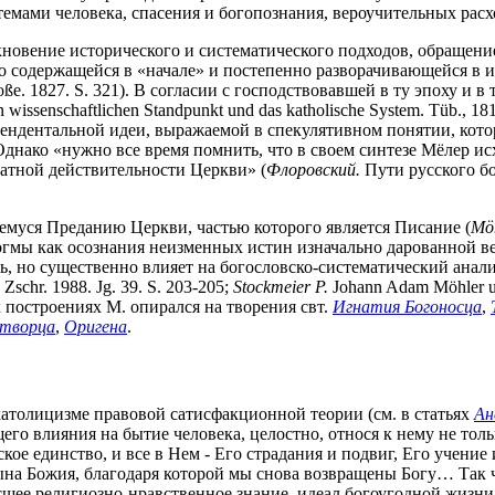
темами человека, спасения и богопознания, вероучительных рас
новение исторического и систематического подходов, обращени
о содержащейся в «начале» и постепенно разворачивающейся в 
roße. 1827. S. 321). В согласии с господствовавшей в ту эпоху и
den wissenschaftlichen Standpunkt und das katholische System. Tüb.
цендентальной идеи, выражаемой в спекулятивном понятии, кот
 Однако «нужно все время помнить, что в своем синтезе Мёлер и
датной действительности Церкви» (
Флоровский.
Пути русского бо
емуся Преданию Церкви, частью которого является Писание (
M
ö
догмы как осознания неизменных истин изначально дарованной в
, но существенно влияет на богословско-систематический анали
 Zschr. 1988. Jg. 39. S. 203-205;
Stockmeier P.
Johann Adam Möhler un
ких построениях М. опирался на творения свт.
Игнатия Богоносца
,
отворца
,
Оригена
.
католицизме правовой сатисфакционной теории (см. в статьях
Ан
 влияния на бытие человека, целостно, относя к нему не тольк
ое единство, и все в Нем - Его страдания и подвиг, Его учение 
 Сына Божия, благодаря которой мы снова возвращены Богу… Та
шее религиозно-нравственное знание, идеал богоугодной жизни,