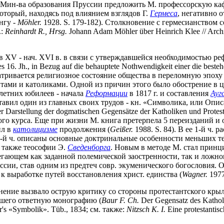
ин-ва образования Пруссии предложить М. профессорскую кафед
оторый, находясь под влиянием взглядов Г.
Гермеса
, негативно 
нгу -
M
ö
hler.
1928. S. 179-182). Столкновение с гермесианством со
.:
Reinhardt R., Hrsg.
Johann Adam Möhler über Heinrich Klee // Archiv 
 в XV - нач. XVI в. в связи с утверждавшейся необходимостью
s 16. Jh., in Bezug auf die behauptete Nothwendigkeit einer die best
тривается религиозное состояние общества в переломную эпоху
тами и католиками. Одной из причин этого было обострение в ц
летних юбилеев - начала
Реформации
в 1817 г. и составления
Ауг
тавил один из главных своих трудов - кн. «Символика, или Опи
tellung der dogmatischen Gegensätze der Katholiken und Protestante
го курса. Еще при жизни М. книга претерпела 5 переизданий и 
ил в
католицизме
продолжения (
Gei
ß
er.
1988. S. 84). В ее 1-й ч.
2-й ч. описаны основные доктринальные особенности меньших те
а также теософии Э.
Сведенборга
. Новым в методе М. стал прин
бегающем как заданной полемической заостренности, так и ложн
сии, став одним из предтеч совр. экуменического богословия.
 выработке путей восстановления христ. единства (
Wagner.
1977
инение вызвало острую критику со стороны протестантского кры
вшего ответную монографию (
Baur F. Ch.
Der Gegensatz des Kathol
er's «Symbolik». Tüb., 1834; см. также:
Nitzsch K. I.
Eine protestantis