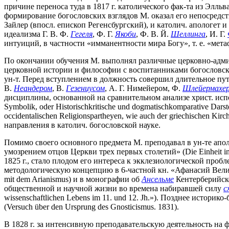
причине переноса туда в 1817 г. католического фак-та из Элльв
формирование богословских взглядов М. оказал его непосредс
Зайлер (впосл. епископ Регенсбургский), и католич. апологет 
идеализма Г. В. Ф.
Гегеля
, Ф. Г.
Якоби
, Ф. В. Й.
Шеллинга
, И. Г.
интуиций, в частности «имманентности мира Богу», т. е. «мет
По окончании обучения М. выполнял различные церковно-адми
церковной истории и философии с воспитанниками богословско
ун-т. Перед вступлением в должность совершил длительное путе
В.
Неандером
, В.
Гезениусом
, А. Г. Нимейером, Ф.
Шлейермахе
дисциплины, основанной на сравнительном анализе христ. испо
Symbolik, oder Historischkritische und dogmatischkomparative Darste
occidentalischen Religionspartheyen, wie auch der griechischen 
направления в католич. богословской науке.
Помимо своего основного предмета М. преподавал в ун-те апо
умозрением отцов Церкви трех первых столетий» (Die Einheit in der 
1825 г., стало плодом его интереса к экклезиологической про
методологическую концепцию в 6-частной кн. «Афанасий Великий 
mit dem Arianismus) и в монографии об
Ансельме
Кентерберийско
общественной и научной жизни во времена набиравшей силу
с
wissenschaftlichen Lebens im 11. und 12. Jh.»). Позднее истор
(Versuch über den Ursprung des Gnosticismus. 1831).
В 1828 г. за интенсивную преподавательскую деятельность на ф