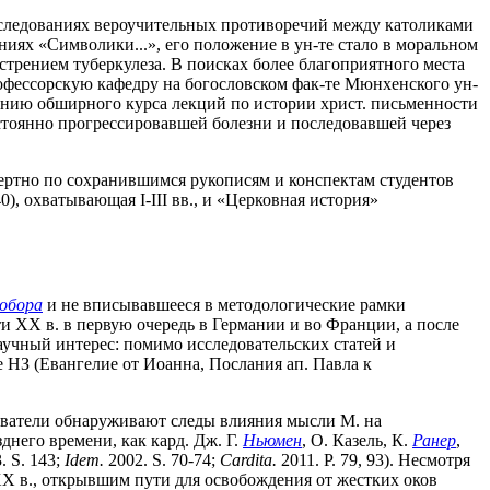
исследованиях вероучительных противоречий между католиками
даниях «Символики...», его положение в ун-те стало в моральном
стрением туберкулеза. В поисках более благоприятного места
рофессорскую кафедру на богословском фак-те Мюнхенского ун-
данию обширного курса лекций по истории христ. письменности
остоянно прогрессировавшей болезни и последовавшей через
мертно по сохранившимся рукописям и конспектам студентов
40), охватывающая I-III вв., и «Церковная история»
Собора
и не вписывавшееся в методологические рамки
ти XX в. в первую очередь в Германии и во Франции, а после
научный интерес: помимо исследовательских статей и
 НЗ (Евангелие от Иоанна, Послания ап. Павла к
дователи обнаруживают следы влияния мысли М. на
зднего времени, как кард. Дж. Г.
Ньюмен
, О. Казель, К.
Ранер
,
. S. 143;
Idem.
2002. S. 70-74;
Cardita.
2011. P. 79, 93). Несмотря
XX в., открывшим пути для освобождения от жестких оков