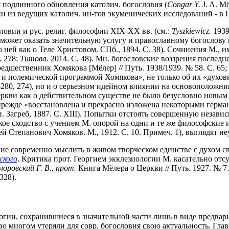
 подлинного обновления католич. богословия (
Congar Y.
J. A. Mö
ин из ведущих католич. ин-тов экуменических исследований - в 
словии и рус. религ. философии XIX-XX вв. (см.:
Tyszkiewicz.
1939
«может оказать значительную услугу и православному богослову 
 ней как о Теле Христовом. СПб., 1894. С. 38). Сочинения М., 
. 278;
Титова.
2014. С. 48). Мн. богословские воззрения последн
едшественник Хомякова [Мёлер] // Путь. 1938/1939.
№ 58. С. 65;
и полемической программой Хомякова», не только об их «духовн
-280, 274), но и о серьезном идейном влиянии на основоположни
еркви как о действительном существе не было безусловно новы
 прежде «восстановлена и прекрасно изложена некоторыми герма
. Загреб, 1887. С. XIII). Попытки отстоять совершенную незави
ое сходство с учением М. опорой на одни и те же философские и
й Степанович Хомяков. М., 1912. С. 10. Примеч. 1), выглядят н
е современно мыслить в живом творческом единстве с духом св.
ского
. Критика прот. Георгием экклезиологии М. касательно отсу
лоровский Г. В., прот.
Книга Мёлера о Церкви // Путь. 1927. № 7.
328).
логии, сохранившиеся в значительной части лишь в виде предва
во многом утеряли для совр. богословия свою актуальность. Гл