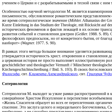
учением о Церкви и с разрабатываемыми в тесной связи с ним 
Особенностью научной методологии М. является взаимопроник
письменности, обусловленное романтическим представлением 
же время сотериологическое значение (
M
ö
hler.
Athanasius der G
Kurze Einleitung in das Studium der Theologie, mit Rücksicht auf 
исторических феноменов и фактов лежащей в их основе транс
развития событий и становления доктрин (
Gei
ß
er.
1988. S. 89).
философских предпосылок, но от конкретного бытия, от благо
наоборот» (
Wagner.
1977. S. 90).
В рамках этого метода большое внимание уделяется развивающ
утверждается историчность христ. откровения и становления 
а церковная история не просто выполняет иллюстративную роль
geschichtlicher und theologischer Vernunft // Münchener theologische
Kirchengeschichtsschreibung // Ibid. S. 193). В своих богословс
Философа
, свт.
Климента Александрийского
, свт.
Григория Чуд
Сотериология
Сотериология М. выходит за узкие рамки распространенной в 
совершённое Христом Искупление в перспективе всеобъемлющего
«Жизнь Спасителя образует во всех ее переплетениях органическ
спасение. Это заслуга целого и нераздельного Богочеловека,
необходимо, а не случайно представлены одновременно наивыс