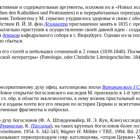
труктивные и содержательные аргументы, изложив их в «Новых 
chen den Katholiken und Protestanten) и в переработанных переиз
ях Тюбингена у М. серьезно ухудшилось здоровье в связи с обо
йствии И. Й. И. фон
Дёллингера
приглашении занять в 1835 г. п
араллельно приступив к осуществлению своей давней идеи - соз
ен
деканом
кафедрального собора в г. Вюрцбурге. Однако из-за п
о сбыться.
 его статей и небольших сочинений в 2 томах (1839-1840). Пос
литературы» (Patrologie, oder Christliche Literärgeschichte. 18
 консервативному духу офиц. католицизма эпохи
Ватиканского I 
. Новое открытие богословского наследия М. произошло в 1-й тре
 гл. обр. в области экклезиологии, к нему возник пристальный 
и изданы почти все его лекции по истории Церкви и экзегетике
нченные фрагменты и наброски.
духу богословов (Ф. А. Штауденмайер, И. Э. Кун, Клее) иссле
Францелин
, К.
Пассалья
), на таких крупных богословов более по
eiselmann.
1954. S. 342-343;
Wagner H.
Möhler // TRE. 1994. Bd. 23
 называют первопроходцем совр. католицизма, «отцом Церкви» 