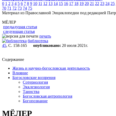
0
1
2
3
4
5
6
7
8
9
10
11
12
13
14
15
16
17
18
19
20
21
22
23
24
25
70
71
72
73
74
75
Материал из Православной Энциклопедии под редакцией Патр
МЁЛЕР
предыдущая статья
следующая статья
печать
библиотека
45
, С. 158-165
опубликовано:
20 июля 2021г.
Содержание
Жизнь и научно-богословская деятельность
Влияние
Богословские воззрения
Сотериология
Экклезиология
Таинства
Богословская антропология
Богопознание
МЁЛЕР