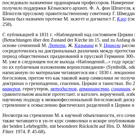
последовало назначение ординарным профессором. Намерение М
получило поддержки Кёльнского архиеп. Ф. А. фон Шпигеля, к
Шпигеля прусскому правительственному советнику Г. Шмедди
Бонна был назначен протеже М. экзегет и догматист Г.
Клее
(см
258).
С публикацией в 1831 г. «Наблюдений над состоянием Церкви
(Betrachtungen über den Zustand der Kirche im 15. und zu Anfang de
основе сочинений М.
Лютера
, Ж.
Кальвина
и У.
Цвингли
рассма
сосредоточилось на доктринальных различиях между протестан
период общественных празднований в прусской Германии 300-
М. уже в следующем после выхода «Наблюдений...» году предс
по их публичным изложениям вероисповедания» (Symbolik, oder Dars
написанную по материалам читавшегося им с 1830 г. лекционно
богословия, притом что как таковой жанр символики не получ
доктринах о грехопадении, спасении, Церкви и таинствах. Во 
квакеров
, гернгутеров,
методистов
,
арминианства
,
социниан
, 
сравнительном анализе протестант. и католич. вероучений, из
научному подходу к межконфессиональной богословской дискус
стремление к осмыслению фактических разделений в Церкви и к
Несмотря на стремление М. к научной объективности, его соч
также читавшего в ун-те курс символики и вскоре опубликова
der beiden Lehrbegriffe, mit besonderer Rücksicht auf Hrn. D. Möhl
Fitzer.
1974. P. 45-68).