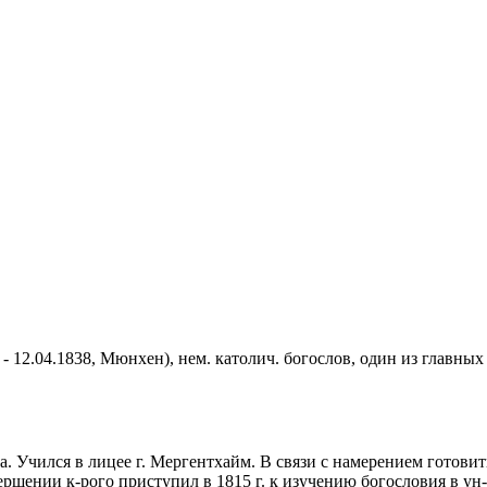
 - 12.04.1838, Мюнхен), нем. католич. богослов, один из главн
ра. Учился в лицее г. Мергентхайм. В связи с намерением готови
ершении к-рого приступил в 1815 г. к изучению богословия в у