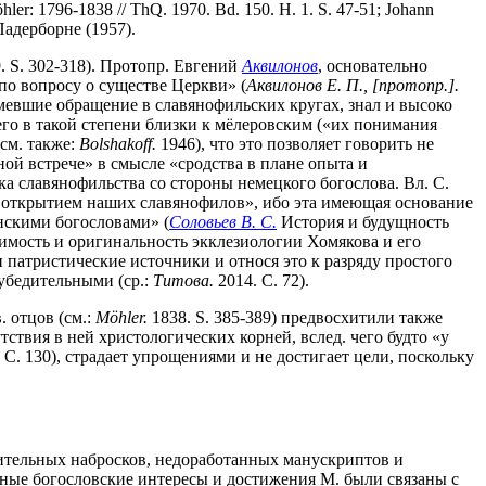
hler: 1796-1838 // ThQ. 1970. Bd. 150. H. 1. S. 47-51; Johann
Падерборне (1957).
. S. 302-318). Протопр. Евгений
Аквилонов
, основательно
по вопросу о существе Церкви» (
Аквилонов Е. П., [протопр.].
имевшие обращение в славянофильских кругах, знал и высоко
его в такой степени близки к мёлеровским («их понимания
 см. также:
Bolshakoff.
1946), что это позволяет говорить не
ой встрече» в смысле «сродства в плане опыта и
ка славянофильства со стороны немецкого богослова. Вл. С.
м открытием наших славянофилов», ибо эта имеющая основание
нскими богословами» (
Соловьев В. С.
История и будущность
симость и оригинальность экклезиологии Хомякова и его
 патристические источники и относя это к разряду простого
еубедительными (ср.:
Титова.
2014. С. 72).
 отцов (см.:
M
ö
hler.
1838. S. 385-389) предвосхитили также
тствия в ней христологических корней, вслед. чего будто «у
 С. 130), страдает упрощениями и не достигает цели, поскольку
рительных набросков, недоработанных манускриптов и
авные богословские интересы и достижения М. были связаны с