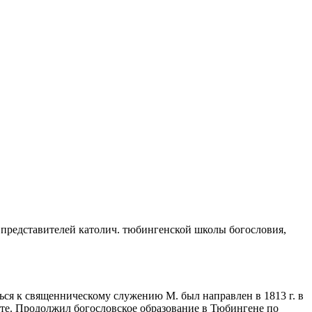
ых представителей католич. тюбингенской школы богословия,
ться к священническому служению М. был направлен в 1813 г. в
н-те. Продолжил богословское образование в Тюбингене по