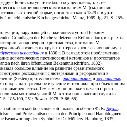
ру в Боннском ун-те не было осуществлено, т. к. не
отнесся к экклезиологическим изысканиям М. (см. письмо
стоялось в заочной форме, после того как в 1829 г. в ун-т
f. mittelrheinische Kirchengeschichte. Mainz, 1969. Jg. 21. S. 255-
 реформации, нарушающей сложившиеся устои Церкви»
ehenden Grundlagen der Kirche verletzenden Reformation), в к-рых на
 истории западноевроп. христианства, внимание М.
ерковно-богословских кругах интереса к конфессионализму в
сбургского исповедания
в 1830 г. В рамках этой проблематики
сание догматических противоречий католиков и протестантов
n nach ihren öffentlichen Bekenntnisschriften. 1832),
оказала большое влияние на развитие сравнительного
 рассмотрены расхождения с лютеранами и реформатами в
чений (Sekten) протестантизма:
анабаптистов
и
меннонитов
,
цип опоры на тщательное изучение источников при объективном
ого примиренчества. Тем самым он положил начало строго
 Основным мотивом усилий М. в этом направлении служило
. S. 185-190, 251;
Rosato.
1978. P. 66, 68).
ла тюбингенской богословской школы, особенно Ф. К.
Баура
,
icismus und Protestantismus nach den Principien und Hauptdogmen
che Beantwortung der «Symbolik» Dr. Möhlers. Hamburg, 1835;