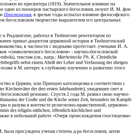
коположен во пресвитера (1819). Значительное влияние на
кже один из пионеров пастырского богословия, иезуит И. М. фон
и
Просвещения
, в зрелые годы испытал влияние философского
воем богословском творчестве выразителем его центральных
 и Ридлингене, работал в Тюбингене репетитором по
азначен приват-доцентом церковной истории в Тюбингенский
знакомства, в частности с видными протестант. учеными И. А.
ков «символического богословия» - научно-богословской
ola), текстам (см., напр.:
Marheinecke Ph. K.
Christliche
ehrbegriffs nebst einem Abriß der Lehre und Verfassung der übrigen
дило позже в М. интерес к глубокому изучению и развитию этого
нство в Церкви, или Принцип католицизма в соответствии с
r Kirchenväter der drei ersten Jahrhunderte), увидевшее свет в
 богословский резонанс. Спустя 2 года М. развил свою научно-
sius der Große und die Kirche seiner Zeit, besonders im Kampfe
ры и разума в контексте религиозно-нравственной, церковно-
is des religiös-sittlichen, öffentlich-kirchlichen und
ся также в небольшой работе «Очерк происхождения гностицизма»
. была присуждена ученая степень д-ра богословия, затем