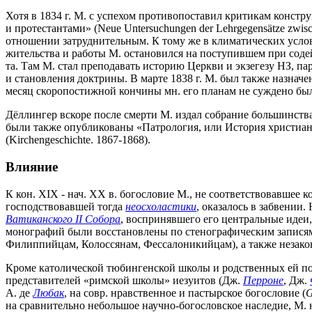
Хотя в 1834 г. М. с успехом противопоставил критикам конс
и протестантами» (Neue Untersuchungen der Lehrgegensätze zwis
отношении затруднительным. К тому же в климатических услови
жительства и работы М. остановился на поступившем при соде
та. Там М. стал преподавать историю Церкви и экзегезу НЗ, п
и становления доктрины. В марте 1838 г. М. был также назнач
месяц скоропостижной кончины мн. его планам не суждено был
Дёллингер вскоре после смерти М. издал собрание большинства
были также опубликованы «Патрология, или История христианской 
(Kirchengeschichte. 1867-1868).
Влияние
К кон. XIX - нач. XX в. богословие М., не соответствовавшее
господствовавшей тогда
неосхоластики
, оказалось в забвении
Ватиканского II Собора
, воспринявшего его центральные идеи,
монографий были восстановлены по стенографическим записям 
Филиппийцам, Колоссянам, Фессалоникийцам), а также незако
Кроме католической тюбингенской школы и родственных ей по 
представителей «римской школы» иезуитов (Дж.
Перроне
, Дж.
А. де
Любак
, на совр. нравственное и пастырское богословие (
G
на сравнительно небольшое научно-богословское наследие, М.