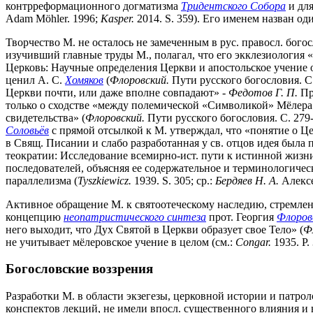
контрреформационного догматизма
Тридентского Собора
и для
Adam Möhler. 1996;
Kasper.
2014. S. 359). Его именем назван од
Творчество М. не осталось не замеченным в рус. правосл. бого
изучивший главные труды М., полагал, что его экклезиология 
Церковь: Научные определения Церкви и апостольское учение о
ценил А. С.
Хомяков
(
Флоровский.
Пути русского богословия. С
Церкви почти, или даже вполне совпадают» -
Федотов Г. П.
Пр
только о сходстве «между полемической «Символикой» Мёлера 
свидетельства» (
Флоровский.
Пути русского богословия. С. 279
Соловьёв
с прямой отсылкой к М. утверждал, что «понятие о Ц
в Свящ. Писании и слабо разработанная у св. отцов идея была
теократии: Исследование всемирно-ист. пути к истинной жизни
последователей, объясняя ее содержательное и терминологическ
параллелизма (
Tyszkiewicz.
1939. S. 305; ср.:
Бердяев Н. А.
Алексе
Активное обращение М. к святоотеческому наследию, стремлени
концепцию
неопатристического синтеза
прот. Георгия
Флоров
него выходит, что Дух Святой в Церкви образует свое Тело» (
Ф
не учитывает мёлеровское учение в целом (см.:
Congar.
1935. P. 
Богословские воззрения
Разработки М. в области экзегезы, церковной истории и патро
конспектов лекций, не имели впосл. существенного влияния и 