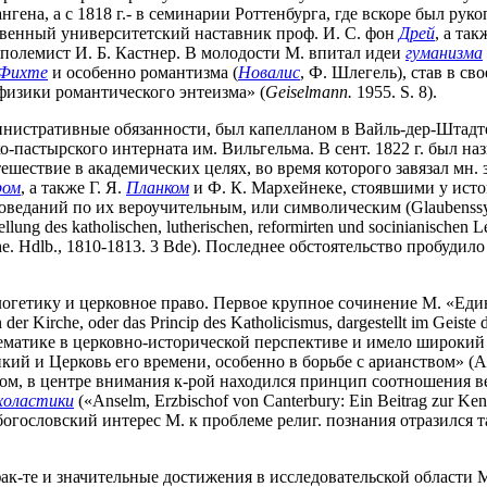
ангена, а с 1818 г.- в семинарии Роттенбурга, где вскоре был ру
твенный университетский наставник проф. И. С. фон
Дрей
, а та
и полемист И. Б. Кастнер. В молодости М. впитал идеи
гуманизма
Фихте
и особенно романтизма (
Новалис
, Ф. Шлегель), став в с
афизики романтического энтеизма» (
Geiselmann.
1955. S. 8).
нистративные обязанности, был капелланом в Вайль-дер-Штадте
-пастырского интерната им. Вильгельма. В сент. 1822 г. был н
шествие в академических целях, во время которого завязал мн. 
ром
, а также Г. Я.
Планком
и Ф. К. Мархейнеке, стоявшими у исто
веданий по их вероучительным, или символическим (Glaubenssymb
llung des katholischen, lutherischen, reformirten und socinianischen L
Kirche. Hdlb., 1810-1813. 3 Bde). Последнее обстоятельство пробу
логетику и церковное право. Первое крупное сочинение М. «Еди
Kirche, oder das Princip des Katholicismus, dargestellt im Geiste de
блематике в церковно-исторической перспективе и имело широкий
и Церковь его времени, особенно в борьбе с арианством» (Athana
м, в центре внимания к-рой находился принцип соотношения ве
холастики
(«Anselm, Erzbischof von Canterbury: Ein Beitrag zur Kenntn
ико-богословский интерес М. к проблеме религ. познания отразил
ак-те и значительные достижения в исследовательской области М