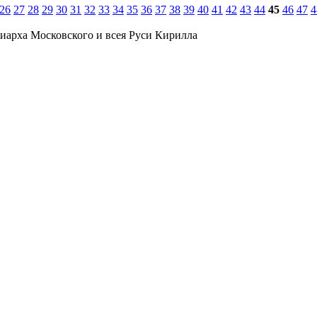
26
27
28
29
30
31
32
33
34
35
36
37
38
39
40
41
42
43
44
45
46
47
4
иарха Московского и всея Руси Кирилла