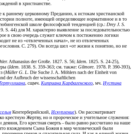
хождений в христианстве.
е к раннему церковному Преданию, к истокам христианской
истории полноте, имеющей определяющее нормативное и в то
 в тюбингенской школе философской тенденцией (ср.:
Drey J. S.
, 1819. S. 44) для М. характерно выявление за последовательностью
орое в свою очередь служит ключом к постижению логики
сходит не из «отвлеченных начал», не из отвлеченных
гословия. С. 279). Он всегда шел «от жизни к понятию, но не
hler.
Athanasius der Große. 1827. S. 56;
Idem.
1825. S. 24-25),
еры (
Idem.
1838. S. 359-363; см. также:
Gilmore.
1978. P. 390-393),
з (
M
ü
ller G. L.
Die Suche J. A. Möhlers nach der Einheit von
d der Aufbruch der wissenschaftlichen
Тертуллиана
, сщмч.
Киприана Карфагенского
, мч.
Иустина
сельм
Кентерберийский,
Искупление
). Он рассматривает
о крестную Жертву, но и пророческое и учительное служения:
и деяния, Его крестная смерть - было равно рассчитано на наше
к что вхождением Сына Божия в мир человеческий были
 прощение грехов и спасительная сила. И как в единой жизни