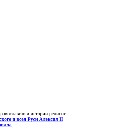
Православию и истории религии
кого и всея Руси Алексия II
рилла