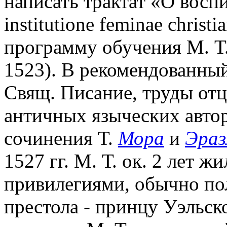
написать трактат «О восп
institutione feminae christ
программу обучения М. Т. (
1523). В рекомендованны
Свящ. Писание, труды отц
античных языческих авторо
сочинения Т.
Мора
и
Эраз
1527 гг. М. Т. ок. 2 лет ж
привилегиями, обычно по
престола - принцу Уэльс