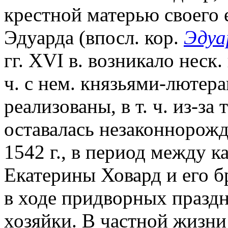
крестной матерью своего 
Эдуарда (впосл. кор.
Эдуа
гг. XVI в. возникало неск.
ч. с нем. князьями-лютер
реализованы, в т. ч. из-за
оставалась незаконнорож
1542 г., в период между к
Екатерины Ховард и его б
в ходе придворных праздн
хозяйки. В частной жизни