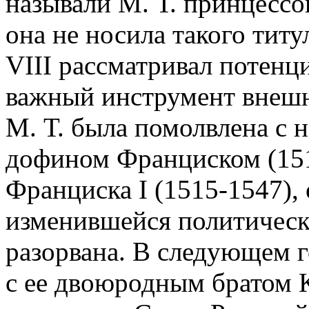
называли М. Т. принцессо
она не носила такого титу
VIII рассматривал потенц
важный инструмент внешне
М. Т. была помолвлена с
дофином Франциском (151
Франциска I (1515-1547), о
изменившейся политическ
разорвана. В следующем г
с ее двоюродным братом 