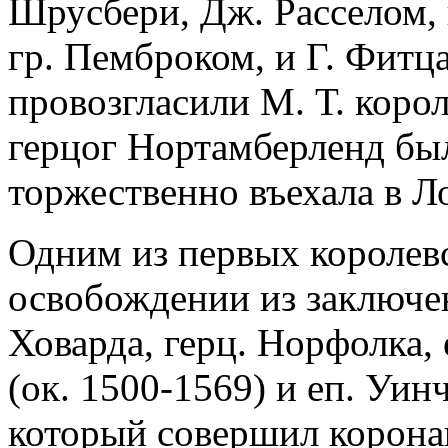
Шрусбери, Дж. Расселом, 
гр. Пемброком, и Г. Фитц
провозгласили М. Т. коро
герцог Нортамберленд были
торжественно въехала в Л
Одним из первых королевс
освобождении из заключе
Ховарда, герц. Норфолка,
(ок. 1500-1569) и еп. Уин
который совершил коронац