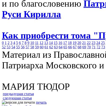
и по благословению
Патр
Руси Кирилла
Как приобрести тома "
0
1
2
3
4
5
6
7
8
9
10
11
12
13
14
15
16
17
18
19
20
21
22
23
24
25
52
53
54
55
56
57
58
59
60
61
62
63
64
65
66
67
68
69
70
71
72
73
Материал из Православно
Патриарха Московского и
МАРИЯ ТЮДОР
предыдущая статья
следующая статья
печать