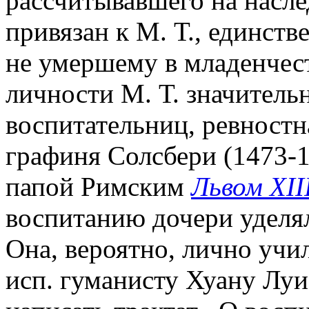
рассчитывавшего на насле
привязан к М. Т., единств
не умершему в младенчес
личности М. Т. значительн
воспитательниц, ревностн
графиня Солсбери (1473-1
папой Римским
Львом XII
воспитанию дочери уделял
Она, вероятно, лично учил
исп. гуманисту Хуану Луи