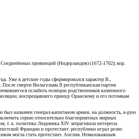
ики Соединённых провинций (Нидерландов) (1672-1702); кор.
тца. Уже в детские годы сформировался характер В.,
 После смерти Вильгельма II
республиканская партия
тремившегося ослабить позиции родственников казненного
б изоляции, воспрещавшего принцу Оранскому и его потомкам
он был назначен генерал-капитаном армии, на должность, к-рую
заключить серию относительно благоприятных мирных
ия, т. к. политика Людовика XIV затрагивала интересы
истской Франции и протестант. республики играл религ.
ком могла стать протестант. Англия. Немаловажным