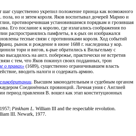
Этот шаг существенно укрепил положение принца как возможного
. пола, но и зятем короля. Яков воспитывал дочерей Марию и
Англии, противоречившая установившимся порядкам и грозившая
ва. Его послание к королю, где излагались соображения по
глии распространялись памфлеты, в к-рых он изображался
тановлены тесные связи с противниками короля. Ход событий
ранц. рынок и рождение в июне 1688 г. наследника у кор.
ъединили тори и вигов, к-рые обратились к Вильгельму с
о высадилось на англ. побережье, практически не встретив
связи с тем, что Яков покинул своих подданных, трон
ле о правах»
(1689), существенно ограничивавшем власть
действие, вводить налоги и содержать армию.
еликобритании
. Высшим законодательным и судебным органом
атхаудером Соединённых провинций. Личная уния с Англией
ии период правления В. вошел как этап конституционных
, 1957;
Pinkham
L
. William III and the respectable revolution.
illiam III. Newark, 1977.