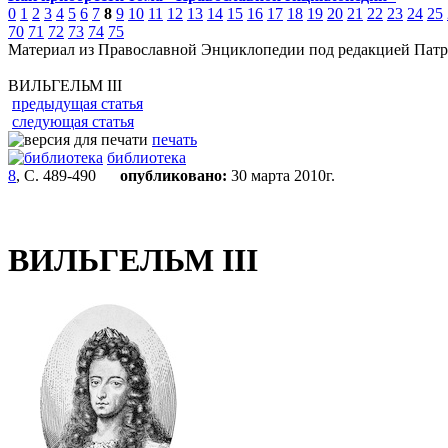
0
1
2
3
4
5
6
7
8
9
10
11
12
13
14
15
16
17
18
19
20
21
22
23
24
25
70
71
72
73
74
75
Материал из Православной Энциклопедии под редакцией Патр
ВИЛЬГЕЛЬМ III
предыдущая статья
следующая статья
печать
библиотека
8
, С. 489-490
опубликовано:
30 марта 2010г.
ВИЛЬГЕЛЬМ III