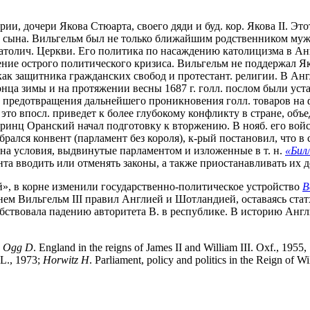
рии, дочери Якова Стюарта, своего дяди и буд. кор. Якова II. 
ыло сына. Вильгельм был не только ближайшим родственником муж
о католич. Церкви. Его политика по насаждению католицизма в 
ие острого политического кризиса. Вильгельм не поддержал Яко
как защитника гражданских свобод и протестант. религии. В Ан
онца зимы и на протяжении весны 1687 г. голл. послом были ус
ю предотвращения дальнейшего проникновения голл. товаров на ф
а это впосл. приведет к более глубокому конфликту в стране, об
инц Оранский начал подготовку к вторжению. В нояб. его войск
ался конвент (парламент без короля), к-рый постановил, что в 
на условия, выдвинутые парламентом и изложенные в т. н.
«Бил
нта вводить или отменять законы, а также приостанавливать их 
й», в корне изменили государственно-политическое устройство
В
нем Вильгельм III правил Англией и Шотландией, оставаясь ст
бствовала падению авторитета В. в республике. В историю Англ
;
Ogg
D
. England in the reigns of James II and William III. Oxf., 1955
 L., 1973;
Horwitz
H
. Parliament, policy and politics in the Reign of W