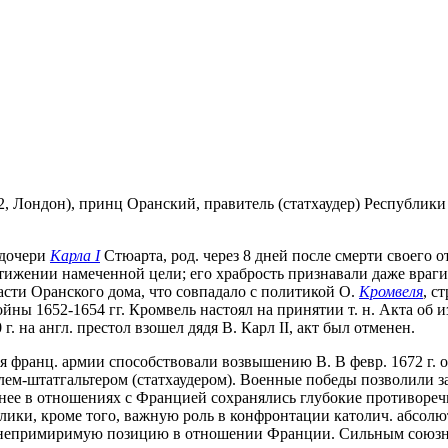
3.1702, Лондон), принц Оранский, правитель (статхаудер) Республ
 дочери
Карла I
Стюарта, род. через 8 дней после смерти своего о
тижении намеченной цели; его храбрость признавали даже враги.
сти Оранского дома, что совпадало с политикой О.
Кромвеля
, с
ойны 1652-1654 гг. Кромвель настоял на принятии т. н. Акта о
г. на англ. престол взошел дядя В. Карл II, акт был отменен.
я франц. армии способствовали возвышению В. В февр. 1672 г. 
лем-штатгальтером (статхаудером). Военные победы позволили 
енее в отношениях с Францией сохранялись глубокие противореч
ки, кроме того, важную роль в конфронтации католич. абсолют
 непримиримую позицию в отношении Франции. Сильным союзни