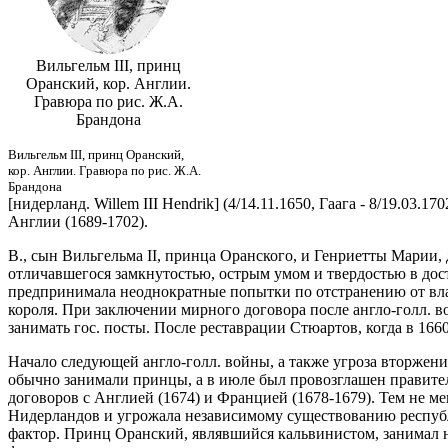
Вильгельм III, принц
Оранский, кор. Англии.
Гравюра по рис. Ж.А.
Брандона
Вильгельм III, принц Оранский,
кор. Англии. Гравюра по рис. Ж.А.
Брандона
[нидерланд. Willem III Hendrik] (4/14.11.1650, Гаага - 8/19.0
Англии (1689-1702).
В., сын Вильгельма II, принца Оранского, и Генриетты Марии,
отличавшегося замкнутостью, острым умом и твердостью в дос
предпринимала неоднократные попытки по отстранению от вла
короля. При заключении мирного договора после англо-голл. в
занимать гос. посты. После реставрации Стюартов, когда в 1660 
Начало следующей англо-голл. войны, а также угроза вторжени
обычно занимали принцы, а в июле был провозглашен правите
договоров с Англией (1674) и Францией (1678-1679). Тем не м
Нидерландов и угрожала независимому существованию республи
фактор. Принц Оранский, являвшийся кальвинистом, занимал