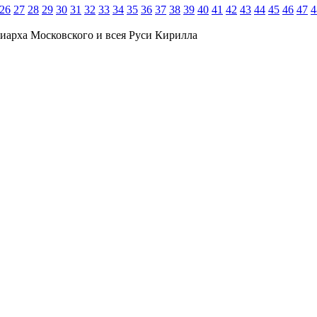
26
27
28
29
30
31
32
33
34
35
36
37
38
39
40
41
42
43
44
45
46
47
4
иарха Московского и всея Руси Кирилла