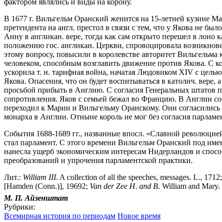
фактором являлись и виды на корону.
В 1677 г. Вильгельм Оранский женится на 15-летней кузине Ма
претендента на англ. престол в связи с тем, что у Якова не б
Анну в англикан. вере, тогда как сам открыто перешел в лон
положению гос. англикан. Церкви, спровоцировала возникновен
этому вопросу, повысили в королевстве авторитет Вильгельма 
человеком, способным возглавить движение против Якова. С к
ускорила т. н. тарифная война, начатая Людовиком XIV с цель
Якова. Опасения, что он будет воспитываться в католич. вере, 
просьбой прибыть в Англию. С согласия Генеральных штатов пр
сопротивления. Яков с семьей бежал во Францию. В Англии собр
переходил к Марии и Вильгельму Оранскому. Они согласились 
монарха в Англии. Отныне король не мог без согласия парламе
События 1688-1689 гг., названные впосл. «Славной революцие
стал парламент. С этого времени Вильгельм Оранский под име
нанесла ущерб экономическим интересам Нидерландов и спосо
преобразований и упрочения парламентской практики.
Лит.:
William
III
. A collection of all the speeches, messages. L., 1712
[Hamden (Conn.)], 19692;
Van
der
Zee
H
.
and
B
. William and Mary.
М. П.
Айзенштат
Рубрики:
Всемирная история по периодам
Новое время