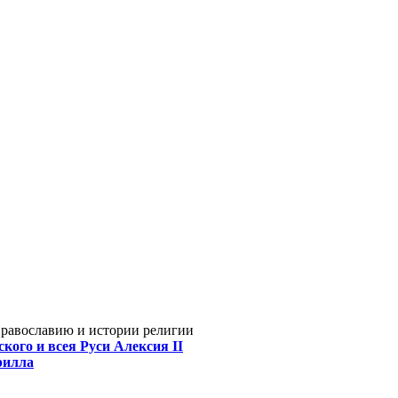
Православию и истории религии
кого и всея Руси Алексия II
рилла