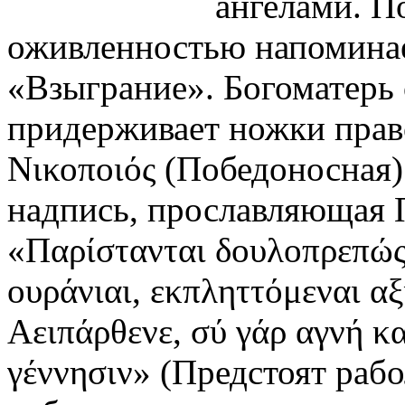
ангелами. П
оживленностью напомина
«Взыграние». Богоматерь
придерживает ножки право
Νικοποιός (Победоносная)
надпись, прославляющая 
«Παρίστανται δουλοπρεπώς 
ουράνιαι, εκπληττόμεναι αξ
Αειπάρθενε, σύ γάρ αγνή κα
γέννησιν» (Предстоят раб