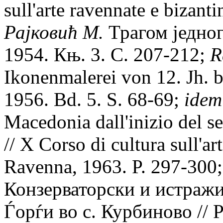
sull'arte ravennate e bizant
Раjковић М.
Трагом jедног
1954. Књ. 3. С. 207-212;
R
Ikonenmalerei von 12. Jh. 
1956. Bd. 5. S. 68-69;
idem
Macedonia dall'inizio del se
// X Corso di cultura sull'ar
Ravenna, 1963. P. 297-300
Конзерваторски и истражи
Ѓорѓи во с. Курбиново // Р