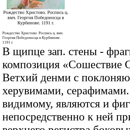
Рождество Христово. Роспись ц.
вмч. Георгия Победоносца в
Курбинове. 1191 г.
Рождество Христово. Роспись ц. вмч.
Георгия Победоносца в Курбинове.
1191 г.
В щипце зап. стены - фра
композиция «Сошествие Св
Ветхий денми с поклоняю
херувимами, серафимами.
видимому, являются и фиг
непосредственно к ней п
верхнего регистра боковы