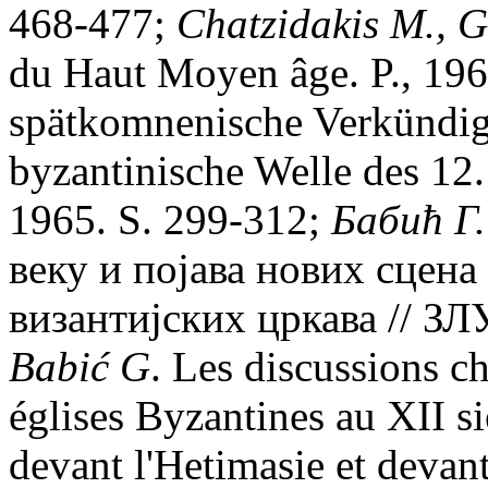
468-477;
Chatzidakis M., G
du Haut Moyen âge. P., 196
spätkomnenische Verkündig
byzantinische Welle des 12.
1965. S. 299-312;
Бабић Г.
веку и поjава нових сцена
византиjских цркава // ЗЛУ
Babi
ć
G
. Les discussions ch
églises Byzantines au XII si
devant l'Hetimasie et devant