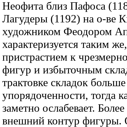
Неофита близ Пафоса (118
Лагудеры (1192) на о-ве К
художником Феодором Ап
характеризуется таким же, 
пристрастием к чрезмерн
фигур и избыточным склад
трактовке складок больш
упорядоченности, тогда к
заметно ослабевает. Боле
внешний контур фигуры. 