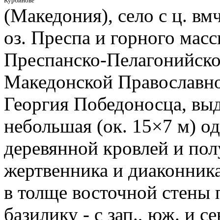
Курбинове
(Македония), село с ц. вм
оз. Преспа и горного масс
Преспанско-Пелагонийско
Македонской Православно
Георгия Победоносца, вы
небольшая (ок. 15×7 м) о
деревянной кровлей и по
жертвенника и диаконник
в толще восточной стены 
базилику - с зап., юж. и с