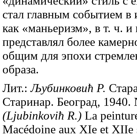
«динамический» стиль с е
стал главным событием в ис
как «маньеризм», в т. ч. и
представлял более камерн
общим для эпохи стремле
образа.
Лит.:
Љубинковић Р.
Стара
Старинар. Београд, 1940. 
(
Ljubinkoviћ R.)
La peinture
Macédoine aux XIe et XIIe s