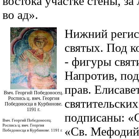
востока участке стены, з
во ад».
Нижний регис
святых. Под 
- фигуры свят
Напротив, под
прав. Елисаве
Вмч. Георгий Победоносец.
Роспись ц. вмч. Георгия
святительских
Победоносца в Курбинове.
1191 г.
подписаны: «С
Вмч. Георгий Победоносец.
Роспись ц. вмч. Георгия
«Св. Мефодий,
Победоносца в Курбинове. 1191 г.