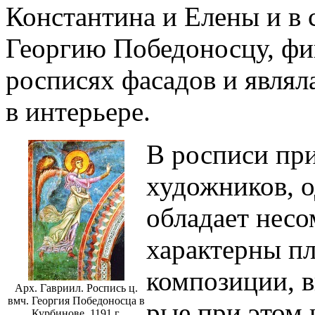
Константина и Елены и в
Георгию Победоносцу, фи
росписях фасадов и являл
в интерьере.
В росписи пр
художников, о
обладает несо
характерны п
композиции, 
Арх. Гавриил. Роспись ц.
вмч. Георгия Победоносца в
рые при этом 
Курбинове. 1191 г.