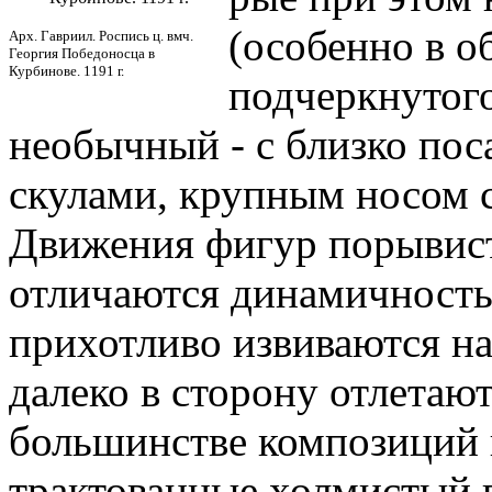
(особенно в о
Арх. Гавриил. Роспись ц. вмч.
Георгия Победоносца в
Курбинове. 1191 г.
подчеркнутог
необычный - с близко по
скулами, крупным носом 
Движения фигур порывист
отличаются динамичность
прихотливо извиваются на
далеко в сторону отлетаю
большинстве композиций 
трактованные холмистый п