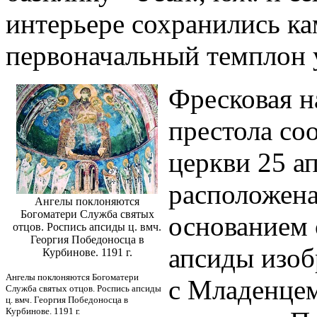
интерьере сохранились ка
первоначальный темплон 
Фресковая н
престола со
церкви 25 ап
расположена 
Ангелы поклоняются
Богоматери Служба святых
основанием 
отцов. Роспись апсиды ц. вмч.
Георгия Победоносца в
апсиды изоб
Курбинове. 1191 г.
Ангелы поклоняются Богоматери
с Младенцем
Служба святых отцов. Роспись апсиды
ц. вмч. Георгия Победоносца в
Курбинове. 1191 г.