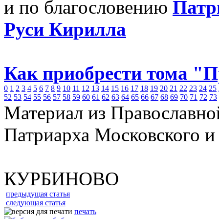
и по благословению
Патр
Руси Кирилла
Как приобрести тома "
0
1
2
3
4
5
6
7
8
9
10
11
12
13
14
15
16
17
18
19
20
21
22
23
24
25
52
53
54
55
56
57
58
59
60
61
62
63
64
65
66
67
68
69
70
71
72
73
Материал из Православно
Патриарха Московского и
КУРБИНОВО
предыдущая статья
следующая статья
печать