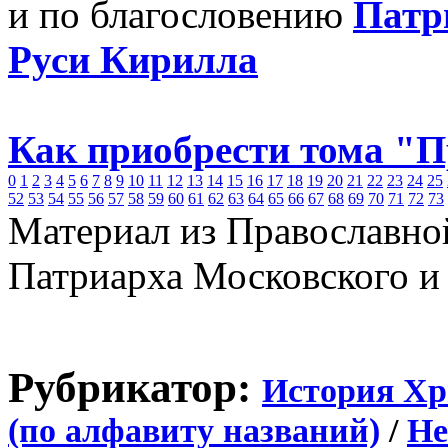
и по благословению
Патр
Руси Кирилла
Как приобрести тома "
0
1
2
3
4
5
6
7
8
9
10
11
12
13
14
15
16
17
18
19
20
21
22
23
24
25
52
53
54
55
56
57
58
59
60
61
62
63
64
65
66
67
68
69
70
71
72
73
Материал из Православно
Патриарха Московского и
Рубрикатор:
История Хр
(по алфавиту названий)
/
Не