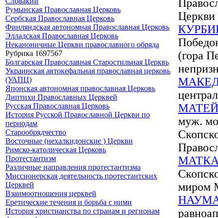
Словакии
Правос
Румынская Православная Церковь
Церкви
Сербская Православная Церковь
Финляндская автономная Православная Церковь
КУРБИ
Элладская Православная Церковь
Победон
Неканоничные Церкви православного обряда
Рубрика 1697567
(гора П
Болгарская Православная Старостильная Церквь
неприз
Украинская автокефальная православная церковь
(УАПЦ)
МАКЕ
Японская автономная православная Церковь
централ
Диптихи Православных Церквей
Русская Православная Церковь
МАТЕЙ
История Русской Православной Церкви по
муж. мо
периодам
Старообрядчество
Скопск
Восточные (нехалкидонские ) Церкви
Правос
Римско-католическая Церковь
Протестантизм
МАТК
Различные направления протестантизма
Скопско
Миссионерская деятельность протестантских
Церквей
миром 
Взаимоотношения церквей
НАУМА
Еретические течения и борьба с ними
История христианства по странам и регионам
равноап