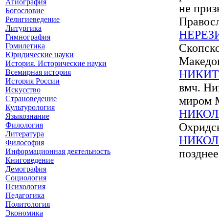
Агиография
не приз
Богословие
Религиеведение
Правос
Литургика
НЕРЕЗ
Гимнография
Гомилетика
Скопско
Юридические науки
Македо
История. Исторические науки
Всемирная история
НИКИТ
История России
вмч. Ни
Искусство
Страноведение
миром 
Культурология
НИКОЛ
Языкознание
Филология
Охридс
Литература
НИКОЛА
Философия
Информационная деятельность
позднее
Книговедение
Демография
Социология
Психология
Педагогика
Политология
Экономика