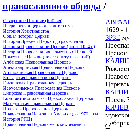
православного обряда
/
Священное Писание (Библия)
АВРА
Патрология и церковная литература
1629 - 
История Христианства
Общая история Церкви
ЗРЗЕ
му
История Древней Церкви до разделения
Преспа
История Православной Церкви (после 1054 г.)
История Православных Поместных Церквей
Правос
Поместные Церкви (по алфавиту названий)
КАЛИ
Албанская Православная Церковь
Александрийская Православная Церковь
Рождест
Антиохийская Православная Церковь
Правосл
Болгарская Православная Церковь
Грузинская Православная Церковь
Церква
Иерусалимская Православная Церковь
КАРПИ
Кипрская Православная Церковь
Константинопольская Православная Церковь
Пресв. 
Македонская Православная Церковь
КИЧЕВ
Польская Православная Церковь
Православная Церковь в Америке (до 1970 г. см.
мужской
История РПЦ)
Дебарс
Православная Церковь Чешских земель и