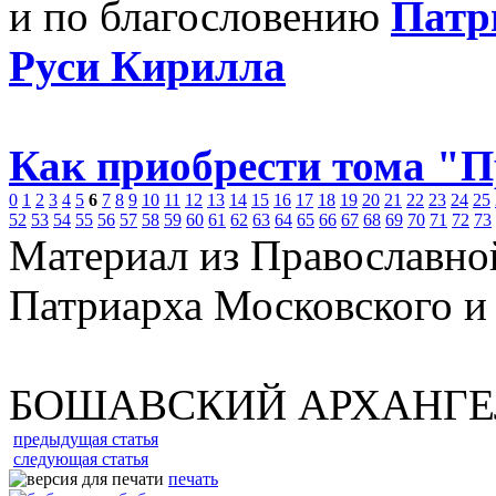
и по благословению
Патр
Руси Кирилла
Как приобрести тома "
0
1
2
3
4
5
6
7
8
9
10
11
12
13
14
15
16
17
18
19
20
21
22
23
24
25
52
53
54
55
56
57
58
59
60
61
62
63
64
65
66
67
68
69
70
71
72
73
Материал из Православно
Патриарха Московского и
БОШАВСКИЙ АРХАНГЕ
предыдущая статья
следующая статья
печать